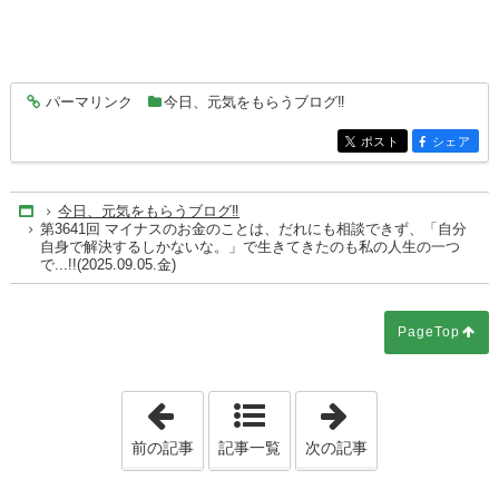
パーマリンク
今日、元気をもらうブログ‼
entry9852
ポスト
シェア
entry9852
entry9852
今日、元気をもらうブログ‼
Home
第3641回 マイナスのお金のことは、だれにも相談できず、「自分
自身で解決するしかないな。」で生きてきたのも私の人生の一つ
で...!!(2025.09.05.金)
PageTop
「第3640回 今の私のバックアップは、「こ
「第3642回 
前の記事
記事一覧
次の記事