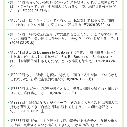
第3844回 もらっている給料とのバランスを取り、それが自然体となれ
ば、どこへ行っても通用する職人になれるな。で、結局は自分次第だ
な。で...!!(2026.03.27.金)
第3843回 「口うるさく言ってくる人は、私に対して脈ありで、期待し
ているな。」という風にも受け止めて私は生き...!!(2026.03.26.木)
第3842回 「時代の流れ逆らわずに生きることだな。」これが私のうま
くいく秘訣で「長い物には巻かれろ。」かな!?=「何かを変える」で...!!
(2026.03.25.水)
第3841回 B to C( Business to Customer) 【企業が一般消費者（個人）
を対象にビジネス】に固執せず、B to B（Business to Business）と
は、【企業間取引】もありだな。という感覚も芽生え...!!(2026.03.24.
火)
第3840回 もし「試練」を解決できたら、面白い人生が待っているかも
しれないな。と私は楽観的な発想で...!!(2026.03.23.月)
第3839回 ネガティブ状態が続くときは、数学の問題を解くのと同じや
り方で、私は臨むことに...!!(2026.03.22.日)
第3838回 「綺麗になる」がベターで、その上にあるベストは感謝の気
持ちが芽生えてきて自然と行動に現れてしまう。この流れは私とっ
て、...!!(2026.03.21.土)
第3837回 精神的に、まだ若々しく熱い部分がある自分と、年齢を重ね
て冷静に判断する自分が混在してきたな。が今の私のようで...!!