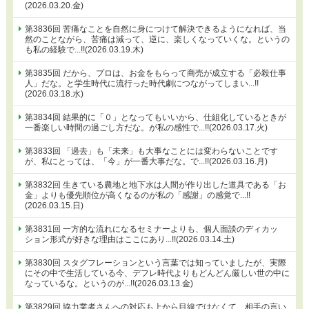
(2026.03.20.金)
第3836回 苦痛なことを自然に身につけて解決できるようになれば、当
然のことながら、苦痛は減って、逆に、楽しくなっていくな。というの
も私の経験で...!!(2026.03.19.木)
第3835回 だから、プロは、お金をもらって商売が成立する「必殺仕事
人」だな。と学生時代に流行った時代劇につながってしまい...!!
(2026.03.18.水)
第3834回 結果的に「０」となってもいいから、仕組化しているときが
一番楽しい時間の過ごし方だな。が私の感性で...!!(2026.03.17.火)
第3833回 「過去」も「未来」も大事なことには変わらないことです
が、私にとっては、「今」が一番大事だな。で...!!(2026.03.16.月)
第3832回 生きている農地と地下水は人間が作り出した道具である「お
金」よりも優先順位が高くなるのが私の「感謝」の感覚で...!!
(2026.03.15.日)
第3831回 一方的な流れになるセミナーよりも、個人面談のディカッ
ション形式が好きな理由はここにあり...!!(2026.03.14.土)
第3830回 スタグフレーションという言葉では知っていましたが、実際
にその中で生活している今、デフレ時代よりもどんどん厳しい世の中に
なっているな。というのが...!!(2026.03.13.金)
第3829回 協力業者さんへの対応も上から目線ではなくて、相手の言い