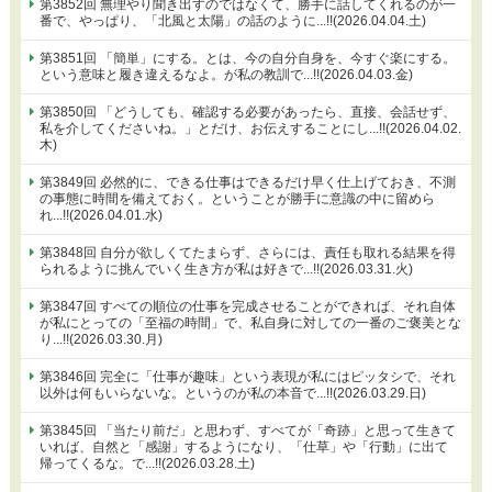
第3852回 無理やり聞き出すのではなくて、勝手に話してくれるのが一
番で、やっぱり、「北風と太陽」の話のように...!!(2026.04.04.土)
第3851回 「簡単」にする。とは、今の自分自身を、今すぐ楽にする。
という意味と履き違えるなよ。が私の教訓で...!!(2026.04.03.金)
第3850回 「どうしても、確認する必要があったら、直接、会話せず、
私を介してくださいね。」とだけ、お伝えすることにし...!!(2026.04.02.
木)
第3849回 必然的に、できる仕事はできるだけ早く仕上げておき、不測
の事態に時間を備えておく。ということが勝手に意識の中に留めら
れ...!!(2026.04.01.水)
第3848回 自分が欲しくてたまらず、さらには、責任も取れる結果を得
られるように挑んでいく生き方が私は好きで...!!(2026.03.31.火)
第3847回 すべての順位の仕事を完成させることができれば、それ自体
が私にとっての「至福の時間」で、私自身に対しての一番のご褒美とな
り...!!(2026.03.30.月)
第3846回 完全に「仕事が趣味」という表現が私にはピッタシで、それ
以外は何もいらないな。というのが私の本音で...!!(2026.03.29.日)
第3845回 「当たり前だ」と思わず、すべてが「奇跡」と思って生きて
いれば、自然と「感謝」するようになり、「仕草」や「行動」に出て
帰ってくるな。で...!!(2026.03.28.土)