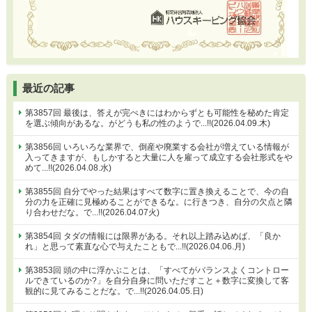
最近の記事
第3857回 最後は、答えが完ぺきにはわからずとも可能性を秘めた肯定
を選ぶ傾向があるな。がどうも私の性のようで...!!(2026.04.09.木)
第3856回 いろいろな業界で、倒産や廃業する会社が増えている情報が
入ってきますが、もしかすると大量に人を雇って成立する会社形式をや
めて...!!(2026.04.08.水)
第3855回 自分でやった結果はすべて数字に置き換えることで、今の自
分の力を正確に見極めることができるな。に行きつき、自分の欠点と隣
り合わせだな。で...!!(2026.04.07火)
第3854回 タダの情報には限界がある。それ以上踏み込めば、「良か
れ」と思って素直な心で与えたこともで...!!(2026.04.06.月)
第3853回 頭の中に浮かぶことは、「すべてがバランスよくコントロー
ルできているのか?」を自分自身に問いただすこと＋数字に変換して客
観的に見てみることだな。で...!!(2026.04.05.日)