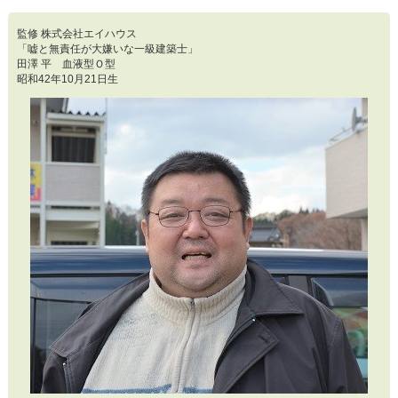
監修 株式会社エイハウス
「嘘と無責任が大嫌いな一級建築士」
田澤 平 血液型Ｏ型
昭和42年10月21日生