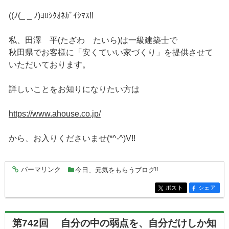
((ﾉ(_ _ ﾉ)ﾖﾛｼｸｵﾈｶﾞｲｼﾏｽ!!
私、田澤 平(たざわ たいら)は一級建築士で
秋田県でお客様に「安くていい家づくり」を提供させて
いただいております。
詳しいことをお知りになりたい方は
https://www.ahouse.co.jp/
から、お入りくださいませ(*^-^)V!!
パーマリンク
今日、元気をもらうブログ‼
entry4562
ポスト
シェア
entry4562
entry4562
第742回 自分の中の弱点を、自分だけしか知