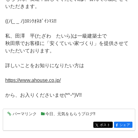
いただきます。
((ﾉ(_ _ ﾉ)ﾖﾛｼｸｵﾈｶﾞｲｼﾏｽ!!
私、田澤 平(たざわ たいら)は一級建築士で
秋田県でお客様に「安くていい家づくり」を提供させて
いただいております。
詳しいことをお知りになりたい方は
https://www.ahouse.co.jp/
から、お入りくださいませ(*^-^)V!!
パーマリンク
今日、元気をもらうブログ‼
entry4563
ポスト
シェア
entry4563
entry4563