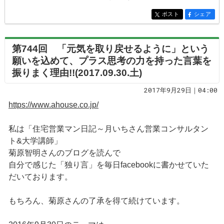
ポスト
シェア
entry4560
entry4560
第744回 「元気を取り戻せるように」という
願いを込めて、プラス思考の力を持った言葉を
振りまく理由!!(2017.09.30.土)
2017年9月29日｜04:00
https://www.ahouse.co.jp/
私は「住宅営業マン日記～月いちさん営業コンサルタン
ト&大学講師」
菊原智明さんのブログを読んで
自分で感じた「独り言」を毎日facebookに書かせていた
だいております。
もちろん、菊原さんの了承を得て続けています。