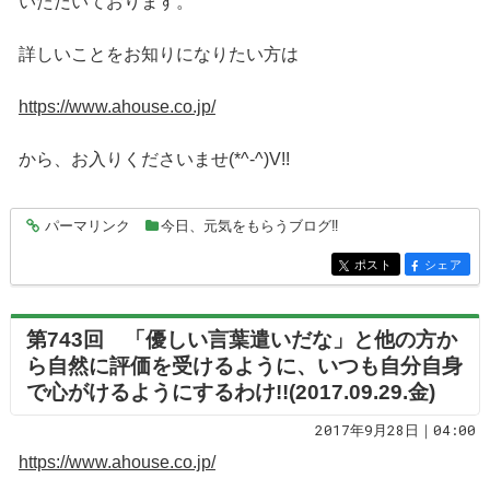
いただいております。
詳しいことをお知りになりたい方は
https://www.ahouse.co.jp/
から、お入りくださいませ(*^-^)V!!
パーマリンク
今日、元気をもらうブログ‼
entry4561
ポスト
シェア
entry4561
entry4561
第743回 「優しい言葉遣いだな」と他の方か
ら自然に評価を受けるように、いつも自分自身
で心がけるようにするわけ!!(2017.09.29.金)
2017年9月28日｜04:00
https://www.ahouse.co.jp/