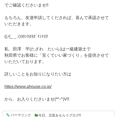
でご確認くださいませ!!
もちろん、友達申請してくだされば、喜んで承認させて
いただきます。
((ﾉ(_ _ ﾉ)ﾖﾛｼｸｵﾈｶﾞｲｼﾏｽ!!
私、田澤 平(たざわ たいら)は一級建築士で
秋田県でお客様に「安くていい家づくり」を提供させて
いただいております。
詳しいことをお知りになりたい方は
https://www.ahouse.co.jp/
から、お入りくださいませ(*^-^)V!!
パーマリンク
今日、元気をもらうブログ‼
entry4560