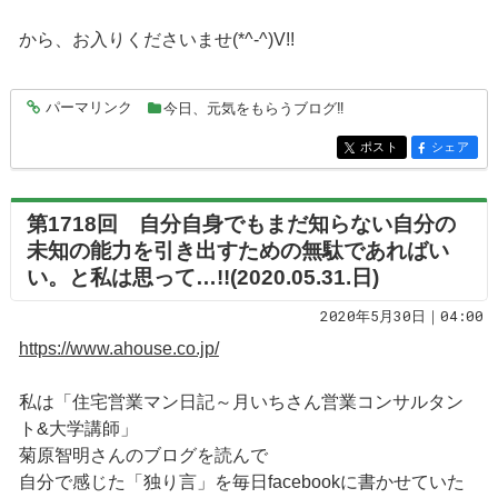
から、お入りくださいませ(*^-^)V!!
パーマリンク
今日、元気をもらうブログ‼
entry3586
ポスト
シェア
entry3586
entry3586
第1718回 自分自身でもまだ知らない自分の
未知の能力を引き出すための無駄であればい
い。と私は思って…!!(2020.05.31.日)
2020年5月30日｜04:00
https://www.ahouse.co.jp/
私は「住宅営業マン日記～月いちさん営業コンサルタン
ト&大学講師」
菊原智明さんのブログを読んで
自分で感じた「独り言」を毎日facebookに書かせていた