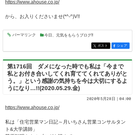
https://www.ahouse.co.jp/
から、お入りくださいませ(*^-^)V!!
パーマリンク
今日、元気をもらうブログ‼
entry3588
ポスト
シェア
entry3588
entry3588
第1716回 ダメになった時でも私は「今まで
私とお付き合いしてくれ育ててくれてありがと
う。」という感謝の気持ちを今は大切にするよ
うになり…!!(2020.05.29.金)
2020年5月28日｜04:00
https://www.ahouse.co.jp/
私は「住宅営業マン日記～月いちさん営業コンサルタン
ト&大学講師」