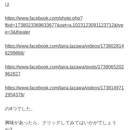
は
https://www.facebook.com/photo.php?
fbid=1738023369633677&set=a.1023123091123712&typ
e=3&theater
https://www.facebook.com/taira.tazawa/videos/173802814
6299866/
https://www.facebook.com/taira.tazawa/posts/1738065202
962827
https://www.facebook.com/taira.tazawa/videos/173814971
2954376/
の4つでした。
興味があったら、クリックしてみてはいかがでしょう
か?…