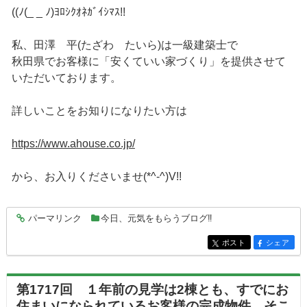
((ﾉ(_ _ ﾉ)ﾖﾛｼｸｵﾈｶﾞｲｼﾏｽ!!
私、田澤 平(たざわ たいら)は一級建築士で
秋田県でお客様に「安くていい家づくり」を提供させて
いただいております。
詳しいことをお知りになりたい方は
https://www.ahouse.co.jp/
から、お入りくださいませ(*^-^)V!!
パーマリンク
今日、元気をもらうブログ‼
entry3587
ポスト
シェア
entry3587
entry3587
第1717回 １年前の見学は2棟とも、すでにお
住まいになられているお客様の完成物件。そこ