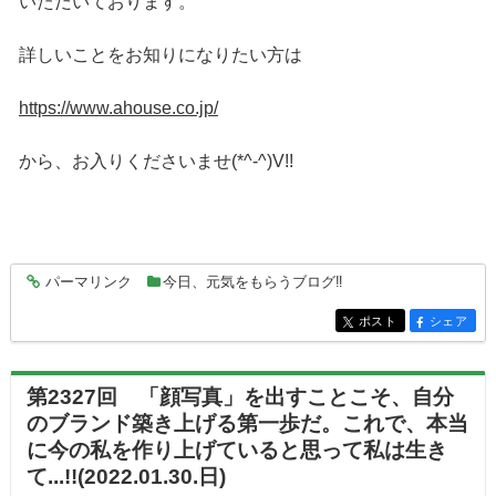
いただいております。
詳しいことをお知りになりたい方は
https://www.ahouse.co.jp/
から、お入りくださいませ(*^-^)V!!
パーマリンク
今日、元気をもらうブログ‼
entry6964
ポスト
シェア
entry6964
entry6964
第2327回 「顔写真」を出すことこそ、自分
のブランド築き上げる第一歩だ。これで、本当
に今の私を作り上げていると思って私は生き
て...!!(2022.01.30.日)