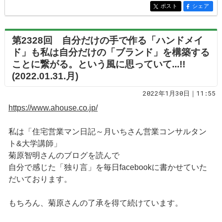
ポスト
シェア
entry6965
entry6965
第2328回 自分だけの手で作る「ハンドメイ
ド」も私は自分だけの「ブランド」を構築する
ことに繋がる。という風に思っていて...!!
(2022.01.31.月)
2022年1月30日｜11:55
https://www.ahouse.co.jp/
私は「住宅営業マン日記～月いちさん営業コンサルタン
ト&大学講師」
菊原智明さんのブログを読んで
自分で感じた「独り言」を毎日facebookに書かせていた
だいております。
もちろん、菊原さんの了承を得て続けています。