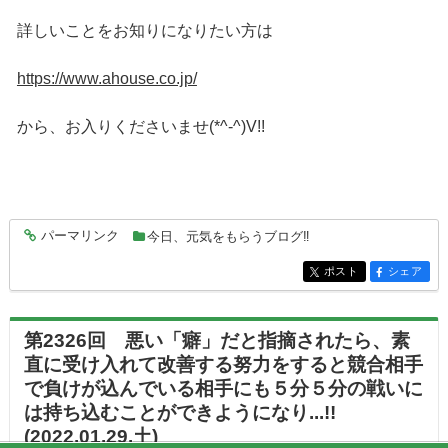
詳しいことをお知りになりたい方は
https://www.ahouse.co.jp/
から、お入りくださいませ(*^-^)V!!
パーマリンク
今日、元気をもらうブログ‼
entry6963
ポスト
シェア
entry6963
entry6963
第2326回 悪い「癖」だと指摘されたら、素
直に受け入れて改善する努力をすると競合相手
で負けが込んでいる相手にも５分５分の戦いに
は持ち込むことができようになり...!!
(2022.01.29.土)