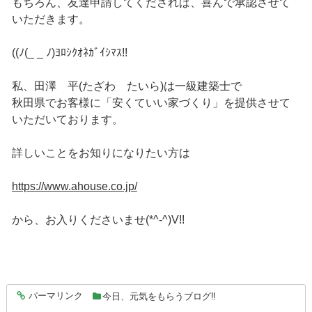
もちろん、友達申請してくだされば、喜んで承認させて
いただきます。
((ﾉ(_ _ ﾉ)ﾖﾛｼｸｵﾈｶﾞｲｼﾏｽ!!
私、田澤 平(たざわ たいら)は一級建築士で
秋田県でお客様に「安くていい家づくり」を提供させて
いただいております。
詳しいことをお知りになりたい方は
https://www.ahouse.co.jp/
から、お入りくださいませ(*^-^)V!!
パーマリンク
今日、元気をもらうブログ‼
entry6965