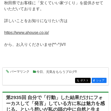
秋田県でお客様に「安くていい家づくり」を提供させて
いただいております。
詳しいことをお知りになりたい方は
https://www.ahouse.co.jp/
から、お入りくださいませ(*^-^)V!!
パーマリンク
今日、元気をもらうブログ‼
entry8342
ポスト
シェア
entry8342
entry8342
第2935回 自分で「行動」した結果だけにフォ
ーカスして「発言」している方に私は魅力を感
じる。という想いが私の頭の中に自然と生ま