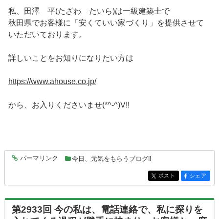
私、田澤 平(たざわ たいら)は一級建築士で
秋田県でお客様に「安くていい家づくり」を提供させて
いただいております。
詳しいことをお知りになりたい方は
https://www.ahouse.co.jp/
から、お入りくださいませ(*^-^)V!!
パーマリンク
今日、元気をもらうブログ‼
entry8339
ポスト
シェア
entry8339
entry8339
第2933回 今の私は、電話連絡で、私に探りを