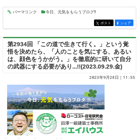
パーマリンク
今日、元気をもらうブログ‼
entry8340
ポスト
シェア
entry8340
entry8340
第2934回 「この道で生きて行く。」という覚
悟を決めたら、「人のことを気にする、あるい
は、顔色をうかがう。」を徹底的に研いて自分
の武器にする必要があり...!!(2023.09.29.金)
2023年9月28日｜11:55