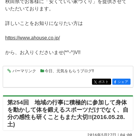
秋田県でお客様に「安くていい家づくり」を提供させて
いただいております。
詳しいことをお知りになりたい方は
https://www.ahouse.co.jp/
から、お入りくださいませ(*^-^)V!!
パーマリンク
今日、元気をもらうブログ‼
entry5050
ポスト
シェア
entry5050
entry5050
第254回 地域の行事に積極的に参加して身体
を動かして体を鍛えるスポーツだけでなく、自
分の感性も研くこともまた大切!!(2016.05.28.
土)
2016年5月27日｜04:00