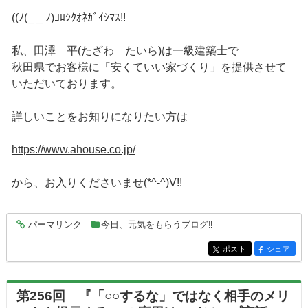
((ﾉ(_ _ ﾉ)ﾖﾛｼｸｵﾈｶﾞｲｼﾏｽ!!
私、田澤 平(たざわ たいら)は一級建築士で
秋田県でお客様に「安くていい家づくり」を提供させて
いただいております。
詳しいことをお知りになりたい方は
https://www.ahouse.co.jp/
から、お入りくださいませ(*^-^)V!!
パーマリンク
今日、元気をもらうブログ‼
entry5048
ポスト
シェア
entry5048
entry5048
第256回 『「○○するな」ではなく相手のメリ