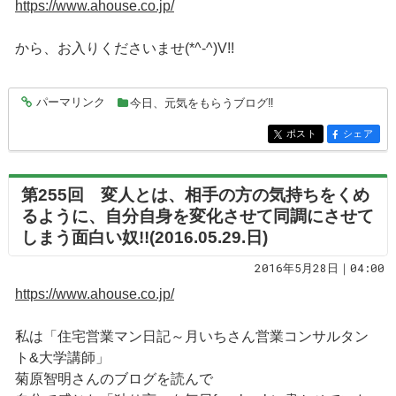
https://www.ahouse.co.jp/
から、お入りくださいませ(*^-^)V!!
パーマリンク
今日、元気をもらうブログ‼
entry5049
ポスト
シェア
entry5049
entry5049
第255回 変人とは、相手の方の気持ちをくめ
るように、自分自身を変化させて同調にさせて
しまう面白い奴!!(2016.05.29.日)
2016年5月28日｜04:00
https://www.ahouse.co.jp/
私は「住宅営業マン日記～月いちさん営業コンサルタン
ト&大学講師」
菊原智明さんのブログを読んで