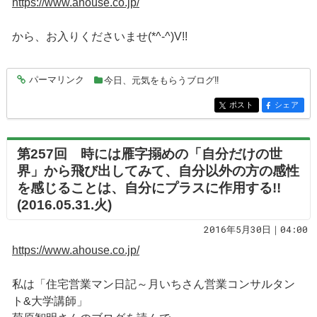
https://www.ahouse.co.jp/
から、お入りくださいませ(*^-^)V!!
パーマリンク
今日、元気をもらうブログ‼
entry5047
ポスト
シェア
entry5047
entry5047
第257回 時には雁字搦めの「自分だけの世
界」から飛び出してみて、自分以外の方の感性
を感じることは、自分にプラスに作用する!!
(2016.05.31.火)
2016年5月30日｜04:00
https://www.ahouse.co.jp/
私は「住宅営業マン日記～月いちさん営業コンサルタン
ト&大学講師」