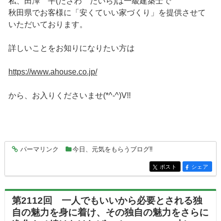
私、田澤 平(たざわ たいら)は一級建築士で
秋田県でお客様に「安くていい家づくり」を提供させて
いただいております。
詳しいことをお知りになりたい方は
https://www.ahouse.co.jp/
から、お入りくださいませ(*^-^)V!!
パーマリンク
今日、元気をもらうブログ‼
entry6352
ポスト
シェア
entry6352
entry6352
第2112回 一人でもいいから必要とされる独
自の魅力を身に着け、その独自の魅力をさらに