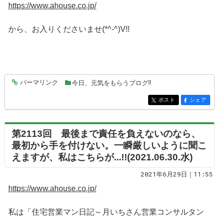
https://www.ahouse.co.jp/
から、お入りくださいませ(*^-^)V!!
パーマリンク
今日、元気をもらうブログ‼
entry6353
ポスト
シェア
entry6353
entry6353
第2113回 最後まで責任を負えないのなら、
最初から手を付けない。一瞬厳しいように聞こ
えますが、私はこちらが...!!(2021.06.30.水)
2021年6月29日｜11:55
https://www.ahouse.co.jp/
私は「住宅営業マン日記～月いちさん営業コンサルタン