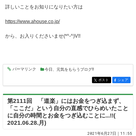
詳しいことをお知りになりたい方は
https://www.ahouse.co.jp/
から、お入りくださいませ(*^-^)V!!
パーマリンク
今日、元気をもらうブログ‼
entry6351
ポスト
シェア
entry6351
entry6351
第2111回 「道楽」にはお金をつぎ込まず、
「ここだ」という自分の直感でひらめいたこと
に自分の時間とお金をつぎ込むことに...!!(
2021.06.28.月)
2021年6月27日｜11:55