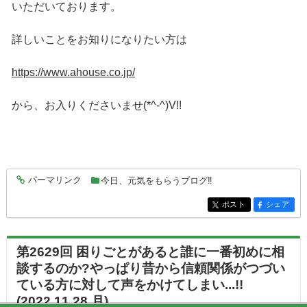
いただいております。
詳しいことをお知りになりたい方は
https://www.ahouse.co.jp/
から、お入りくださいませ(*^-^)V!!
パーマリンク
今日、元気をもらうブログ‼
entry7601
ポスト
シェア
entry7601
entry7601
第2629回 困りごとがあると誰に一番初めに相
談するのか?やっぱり昔から信頼関係がつづい
ている方に対して声をかけてしまい...!!
(2022.11.28.月)