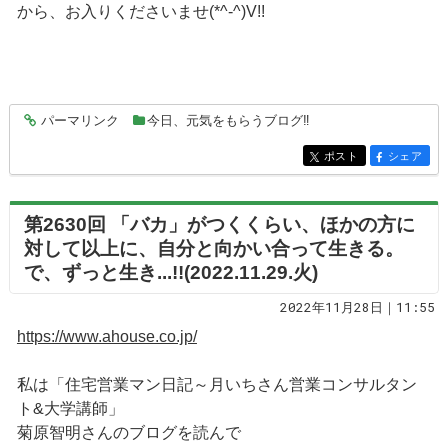
から、お入りくださいませ(*^-^)V!!
パーマリンク
今日、元気をもらうブログ‼
entry7602
ポスト
シェア
entry7602
entry7602
第2630回 「バカ」がつくくらい、ほかの方に
対して以上に、自分と向かい合って生きる。
で、ずっと生き...!!(2022.11.29.火)
2022年11月28日｜11:55
https://www.ahouse.co.jp/
私は「住宅営業マン日記～月いちさん営業コンサルタン
ト&大学講師」
菊原智明さんのブログを読んで