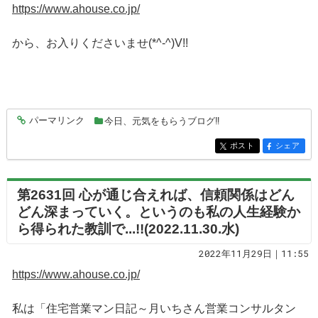
https://www.ahouse.co.jp/
から、お入りくださいませ(*^-^)V!!
パーマリンク
今日、元気をもらうブログ‼
entry7573
ポスト
シェア
entry7573
entry7573
第2631回 心が通じ合えれば、信頼関係はどん
どん深まっていく。というのも私の人生経験か
ら得られた教訓で...!!(2022.11.30.水)
2022年11月29日｜11:55
https://www.ahouse.co.jp/
私は「住宅営業マン日記～月いちさん営業コンサルタン