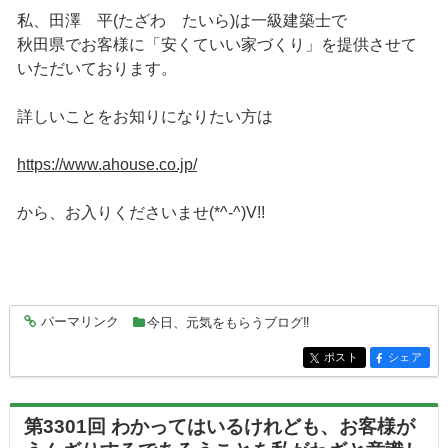
私、田澤 平(たざわ たいら)は一級建築士で
秋田県でお客様に「安くていい家づくり」を提供させて
いただいております。
詳しいことをお知りになりたい方は
https://www.ahouse.co.jp/
から、お入りくださいませ(*^-^)V!!
パーマリンク
今日、元気をもらうブログ‼
entry9141
ポスト
シェア
entry9141
entry9141
第3301回 わかってはいるけれども、お客様が