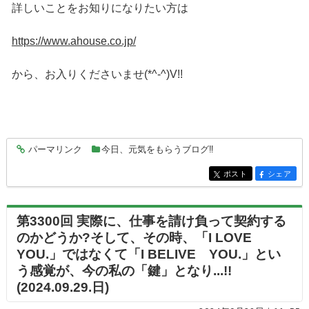
詳しいことをお知りになりたい方は
https://www.ahouse.co.jp/
から、お入りくださいませ(*^-^)V!!
パーマリンク
今日、元気をもらうブログ‼
entry9140
ポスト
シェア
entry9140
entry9140
第3300回 実際に、仕事を請け負って契約する
のかどうか?そして、その時、「I LOVE
YOU.」ではなくて「I BELIVE YOU.」とい
う感覚が、今の私の「鍵」となり...!!
(2024.09.29.日)