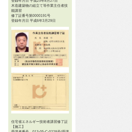
登録年月日 平成25年8月27日
木造建築物の組立て等作業主任者技
能講習
修了証番号第0000191号
登録年月日 平成6年3月29日
住宅省エネルギー技術者講習修了証
【施工】
受講者番号 013-05-C-0228号(受講