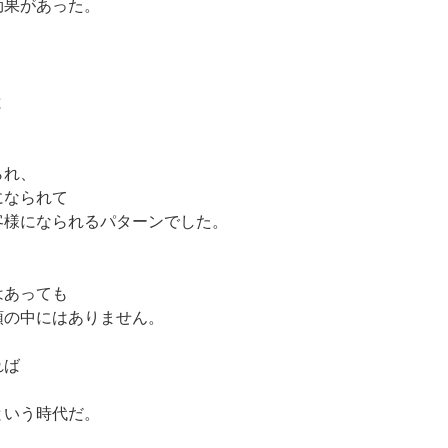
効果があった。
と
られ、
になられて
客様になられるパターンでした。
はあっても
頭の中にはありません。
れば
という時代だ。