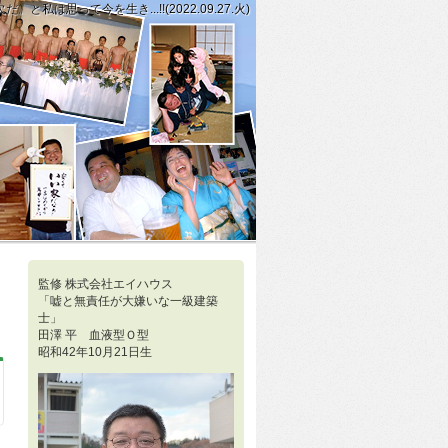
思って今を生き...!!(2022.09.27.火)
くてつらい時もあります。しかし、毎日続けることに意義がある。と私は勝手に思
きくなっても、正確に対応できる足し算と引き算の能力と簡単な掛け算と割り算を
監修 株式会社エイハウス
「嘘と無責任が大嫌いな一級建築
士」
田澤 平 血液型Ｏ型
昭和42年10月21日生