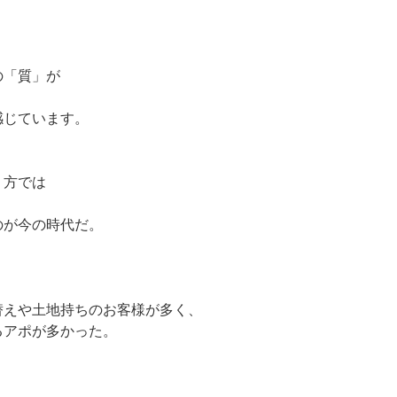
の「質」が
感じています。
り方では
のが今の時代だ。
。
替えや土地持ちのお客様が多く、
るアポが多かった。