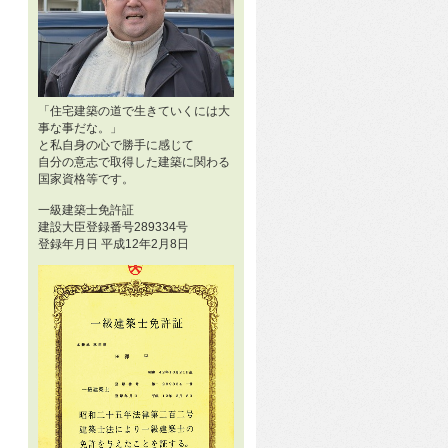
「住宅建築の道で生きていくには大
事な事だな。」
と私自身の心で勝手に感じて
自分の意志で取得した建築に関わる
国家資格等です。
一級建築士免許証
建設大臣登録番号289334号
登録年月日 平成12年2月8日