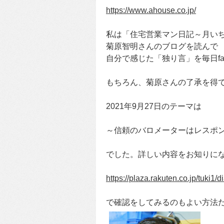
https://www.ahouse.co.jp/
私は「住宅営業マン日記～月い
菊原智明さんのブログを読んで
自分で感じた「独り言」を毎日fa
もちろん、菊原さんの了承を得
2021年9月27日のテーマは
～信頼のバロメーターはレスポ
でした。詳しい内容をお知りに
https://plaza.rakuten.co.jp/tuki1
で確認をしてみるのもよい方法だ