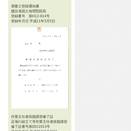
測量士登録通知書
建設省国土地理院院長
登録番号 第H12-914号
登録年月日 平成11年3月5日
作業主任者技能講習修了証
足場の組立て等作業主任者技能講習
修了証番号第0011913号