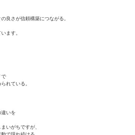
クの良さが信頼構築につながる。
ています。
メで
められている。
の違いを
しまいがちですが、
行動で現れ続ける