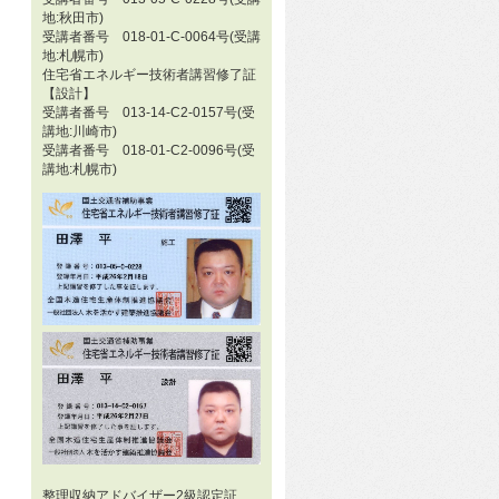
地:秋田市)
受講者番号 018-01-C-0064号(受講
地:札幌市)
住宅省エネルギー技術者講習修了証
【設計】
受講者番号 013-14-C2-0157号(受
講地:川崎市)
受講者番号 018-01-C2-0096号(受
講地:札幌市)
整理収納アドバイザー2級認定証