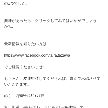
の1つでした。
興味があったら、クリックしてみてはいかがでしょう
か?...
最新情報を知りたい方は
https://www.facebook.com/taira.tazawa
でご確認くださいませ!!
もちろん、友達申請してくだされば、喜んで承認させて
いただきます。
((ﾉ(_ _ ﾉ)ﾖﾛｼｸｵﾈｶﾞｲｼﾏｽ!!
私、田澤 平(たざわ たいら)は一級建築士で