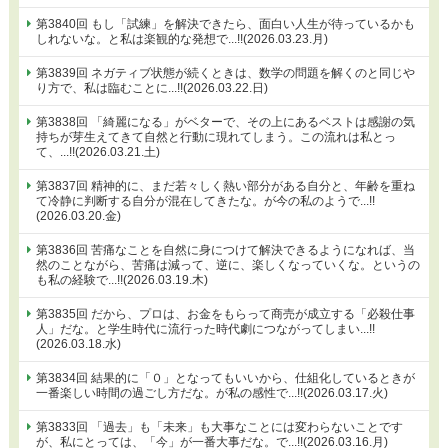
第3840回 もし「試練」を解決できたら、面白い人生が待っているかも
しれないな。と私は楽観的な発想で...!!(2026.03.23.月)
第3839回 ネガティブ状態が続くときは、数学の問題を解くのと同じや
り方で、私は臨むことに...!!(2026.03.22.日)
第3838回 「綺麗になる」がベターで、その上にあるベストは感謝の気
持ちが芽生えてきて自然と行動に現れてしまう。この流れは私とっ
て、...!!(2026.03.21.土)
第3837回 精神的に、まだ若々しく熱い部分がある自分と、年齢を重ね
て冷静に判断する自分が混在してきたな。が今の私のようで...!!
(2026.03.20.金)
第3836回 苦痛なことを自然に身につけて解決できるようになれば、当
然のことながら、苦痛は減って、逆に、楽しくなっていくな。というの
も私の経験で...!!(2026.03.19.木)
第3835回 だから、プロは、お金をもらって商売が成立する「必殺仕事
人」だな。と学生時代に流行った時代劇につながってしまい...!!
(2026.03.18.水)
第3834回 結果的に「０」となってもいいから、仕組化しているときが
一番楽しい時間の過ごし方だな。が私の感性で...!!(2026.03.17.火)
第3833回 「過去」も「未来」も大事なことには変わらないことです
が、私にとっては、「今」が一番大事だな。で...!!(2026.03.16.月)