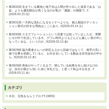
第3832回 生きている農地と地下水は人間が作り出した道具である「お
金」よりも優先順位が高くなるのが私の「感謝」の感覚で...!!
(2026.03.15.日)
第3831回 一方的な流れになるセミナーよりも、個人面談のディカッ
ション形式が好きな理由はここにあり...!!(2026.03.14.土)
第3830回 スタグフレーションという言葉では知っていましたが、実際
にその中で生活している今、デフレ時代よりもどんどん厳しい世の中に
なっているな。というのが...!!(2026.03.13.金)
第3829回 協力業者さんへの対応も上から目線ではなくて、相手の言い
値で仕事を依頼していると、お付き合いしている数ある住宅会社の中か
ら...!!(2026.03.12.木)
第3828回 寿命がやってくるまで、望んでいる結果を出し続けなけれ
ば、自分が親から頂いた命に失礼だな。と思って私は今を生き...!!
(2026.03.11.水)
カテゴリ
今日、元気をもらうブログ‼ (3855)