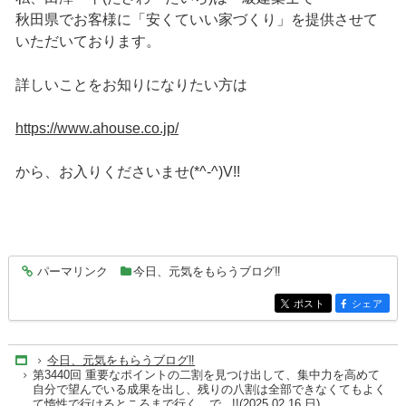
秋田県でお客様に「安くていい家づくり」を提供させて
いただいております。
詳しいことをお知りになりたい方は
https://www.ahouse.co.jp/
から、お入りくださいませ(*^-^)V!!
パーマリンク
今日、元気をもらうブログ‼
entry9413
ポスト
シェア
entry9413
entry9413
今日、元気をもらうブログ‼
Home
第3440回 重要なポイントの二割を見つけ出して、集中力を高めて
自分で望んでいる成果を出し、残りの八割は全部できなくてもよく
て惰性で行けるところまで行く。で...!!(2025.02.16.日)