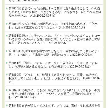
めて...!!(2026.04.08.水)
第3855回 自分でやった結果はすべて数字に置き換えることで、今の自
分の力を正確に見極めることができるな。に行きつき、自分の欠点と隣
り合わせだな。で...!!(2026.04.07火)
第3854回 タダの情報には限界がある。それ以上踏み込めば、「良か
れ」と思って素直な心で与えたこともで...!!(2026.04.06.月)
第3853回 頭の中に浮かぶことは、「すべてがバランスよくコントロー
ルできているのか?」を自分自身に問いただすこと＋数字に変換して客
観的に見てみることだな。で...!!(2026.04.05.日)
第3852回 無理やり聞き出すのではなくて、勝手に話してくれるのが一
番で、やっぱり、「北風と太陽」の話のように...!!(2026.04.04.土)
第3851回 「簡単」にする。とは、今の自分自身を、今すぐ楽にする。
という意味と履き違えるなよ。が私の教訓で...!!(2026.04.03.金)
第3850回 「どうしても、確認する必要があったら、直接、会話せず、
私を介してくださいね。」とだけ、お伝えすることにし...!!(2026.04.02.
木)
第3849回 必然的に、できる仕事はできるだけ早く仕上げておき、不測
の事態に時間を備えておく。ということが勝手に意識の中に留めら
れ...!!(2026.04.01.水)
第3848回 自分が欲しくてたまらず、さらには、責任も取れる結果を得