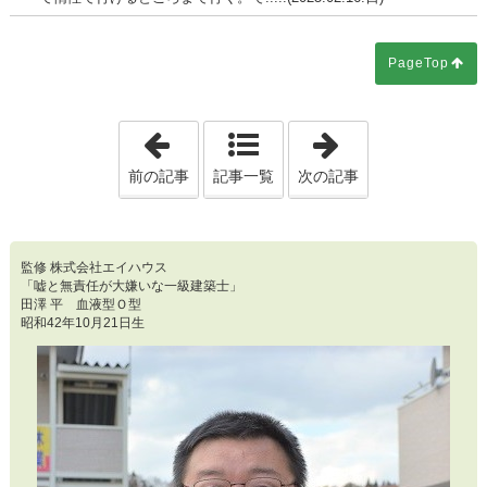
PageTop
「第3439回 私は「カウンセラー」にはな
「第3441回 
前の記事
記事一覧
次の記事
監修 株式会社エイハウス
「嘘と無責任が大嫌いな一級建築士」
田澤 平 血液型Ｏ型
昭和42年10月21日生