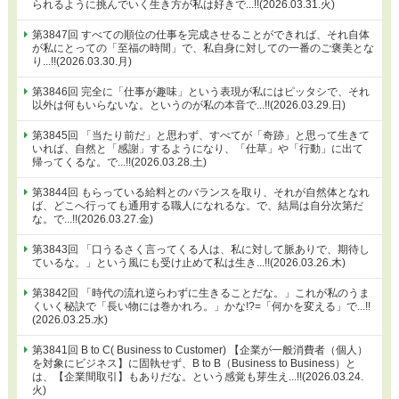
られるように挑んでいく生き方が私は好きで...!!(2026.03.31.火)
第3847回 すべての順位の仕事を完成させることができれば、それ自体
が私にとっての「至福の時間」で、私自身に対しての一番のご褒美とな
り...!!(2026.03.30.月)
第3846回 完全に「仕事が趣味」という表現が私にはピッタシで、それ
以外は何もいらないな。というのが私の本音で...!!(2026.03.29.日)
第3845回 「当たり前だ」と思わず、すべてが「奇跡」と思って生きて
いれば、自然と「感謝」するようになり、「仕草」や「行動」に出て
帰ってくるな。で...!!(2026.03.28.土)
第3844回 もらっている給料とのバランスを取り、それが自然体となれ
ば、どこへ行っても通用する職人になれるな。で、結局は自分次第だ
な。で...!!(2026.03.27.金)
第3843回 「口うるさく言ってくる人は、私に対して脈ありで、期待し
ているな。」という風にも受け止めて私は生き...!!(2026.03.26.木)
第3842回 「時代の流れ逆らわずに生きることだな。」これが私のうま
くいく秘訣で「長い物には巻かれろ。」かな!?=「何かを変える」で...!!
(2026.03.25.水)
第3841回 B to C( Business to Customer) 【企業が一般消費者（個人）
を対象にビジネス】に固執せず、B to B（Business to Business）と
は、【企業間取引】もありだな。という感覚も芽生え...!!(2026.03.24.
火)