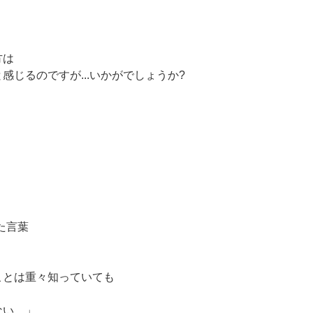
方は
じるのですが...いかがでしょうか?
いた言葉
ことは重々知っていても
ない。」