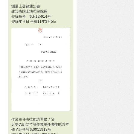
測量士登録通知書
建設省国土地理院院長
登録番号 第H12-914号
登録年月日 平成11年3月5日
作業主任者技能講習修了証
足場の組立て等作業主任者技能講習
修了証番号第0011913号