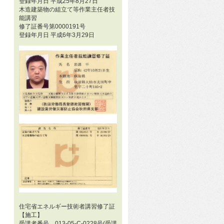
登録年月日 平成25年8月27日
木造建築物の組立て等作業主任者技
能講習
修了証番号第0000191号
登録年月日 平成6年3月29日
住宅省エネルギー技術者講習修了証
【施工】
受講者番号 013-05-C-0228号(受講