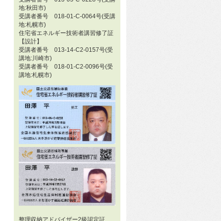
地:秋田市)
受講者番号 018-01-C-0064号(受講
地:札幌市)
住宅省エネルギー技術者講習修了証
【設計】
受講者番号 013-14-C2-0157号(受
講地:川崎市)
受講者番号 018-01-C2-0096号(受
講地:札幌市)
整理収納アドバイザー2級認定証