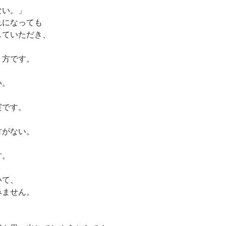
ない。」
れになっても
していただき、
り方です。
い。
実です。
方がない。
す。
いて、
みません。