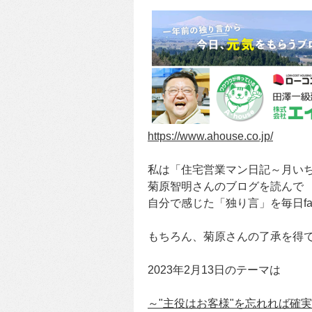
https://www.ahouse.co.jp/
私は「住宅営業マン日記～月い
菊原智明さんのブログを読んで
自分で感じた「独り言」を毎日fa
もちろん、菊原さんの了承を得
2023年2月13日のテーマは
～"主役はお客様"を忘れれば確