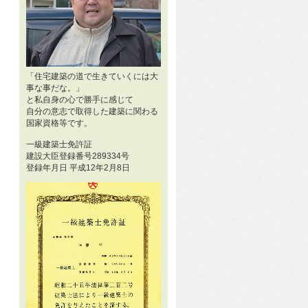
「住宅建築の道で生きていくには大
事な事だな。」
と私自身の心で勝手に感じて
自分の意志で取得した建築に関わる
国家資格等です。
一級建築士免許証
建設大臣登録番号289334号
登録年月日 平成12年2月8日