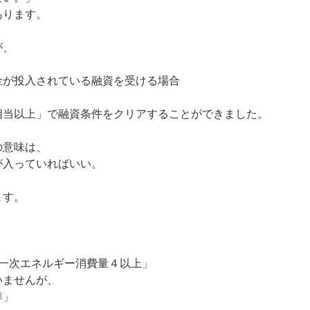
あります。
が、
金が投入されている融資を受ける場合
相当以上」で融資条件をクリアすることができました。
の意味は、
が入っていればいい。
ます。
つ一次エネルギー消費量４以上」
いませんが、
準」