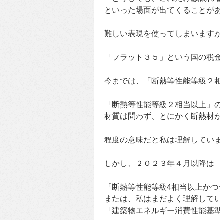
といった場面が出てくることが
難しい表現を使ってしまいます
「フラット３５」という国の税
今までは、「断熱等性能等級２
「断熱等性能等級２相当以上」
材質は問わず、とにかく断熱材
程度の意味だと私は理解してい
しかし、２０２３年４月以降は
「断熱等性能等級4相当以上か
または、私はまだよく理解して
「建築物エネルギー消費性能基