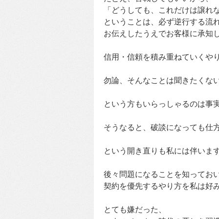
「どうしても、これだけは譲れ
ということは、必ず逆行する流
お伝えしたうえでお客様に承知
信用・信頼を積み重ねていくや
勿論、そんなことは聞きたくな
という方もいらっしゃるのは事
そうなると、破談になっても仕
という開き直りも私には伴いま
後々問題になることを知ってお
契約を優先するやり方を私は好
とても嫌だった、