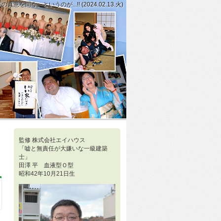
。というのが...!! (2024.02.13.火)
ト或いはタイミングをピタリと合わせていかないと...!! (2024.02.
ず、笑いが生まれるような雰囲気も必要だ。というのが私の経験による回答で...!
監修 株式会社エイハウス
「嘘と無責任が大嫌いな一級建築
士」
田澤 平 血液型Ｏ型
昭和42年10月21日生