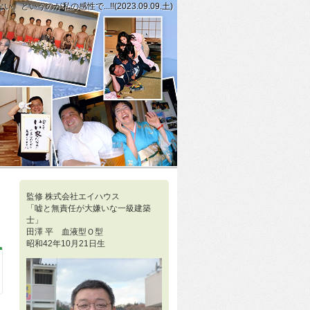
のが私の感性で...!!(2023.09.09.土)
なことですが、話は空気のようにさらりとかわして...!!(2023.09.08
あいにならないな。と感じたら、私は孤独を選択する傾向が強いタイプで...!!(
監修 株式会社エイハウス
「嘘と無責任が大嫌いな一級建築
士」
田澤 平 血液型Ｏ型
昭和42年10月21日生