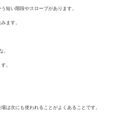
かう短い階段やスロープがあります。
進みます。
な。
ます。
り
。
会場は次にも使われることがよくあることです。