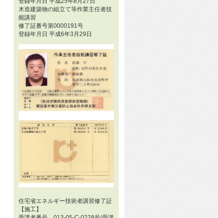
登録年月日 平成25年8月27日
木造建築物の組立て等作業主任者技
能講習
修了証番号第0000191号
登録年月日 平成6年3月29日
住宅省エネルギー技術者講習修了証
【施工】
受講者番号 013-05-C-0228号(受講