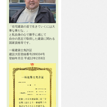
「住宅建築の道で生きていくには大
事な事だな。」
と私自身の心で勝手に感じて
自分の意志で取得した建築に関わる
国家資格等です。
一級建築士免許証
建設大臣登録番号289334号
登録年月日 平成12年2月8日