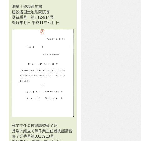
測量士登録通知書
建設省国土地理院院長
登録番号 第H12-914号
登録年月日 平成11年3月5日
作業主任者技能講習修了証
足場の組立て等作業主任者技能講習
修了証番号第0011913号