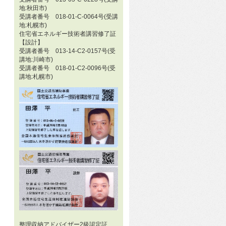
地:秋田市)
受講者番号 018-01-C-0064号(受講
地:札幌市)
住宅省エネルギー技術者講習修了証
【設計】
受講者番号 013-14-C2-0157号(受
講地:川崎市)
受講者番号 018-01-C2-0096号(受
講地:札幌市)
整理収納アドバイザー2級認定証