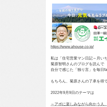
https://www.ahouse.co.jp/
私は「住宅営業マン日記～月い
菊原智明さんのブログを読んで
自分で感じた「独り言」を毎日fa
もちろん、菊原さんの了承を得
2022年9月9日のテーマは
～アポに楽しみながら向かう人