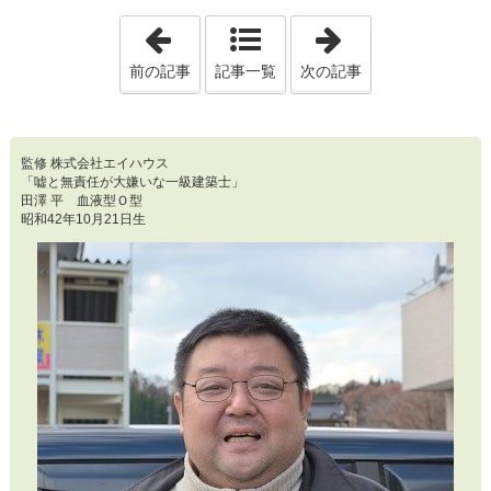
「第2558回 出会って、１０分コミュニケー
「第2560回 
前の記事
記事一覧
次の記事
監修 株式会社エイハウス
「嘘と無責任が大嫌いな一級建築士」
田澤 平 血液型Ｏ型
昭和42年10月21日生