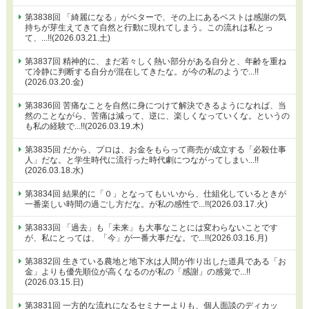
第3838回 「綺麗になる」がベターで、その上にあるベストは感謝の気
持ちが芽生えてきて自然と行動に現れてしまう。この流れは私とっ
て、...!!(2026.03.21.土)
第3837回 精神的に、まだ若々しく熱い部分がある自分と、年齢を重ね
て冷静に判断する自分が混在してきたな。が今の私のようで...!!
(2026.03.20.金)
第3836回 苦痛なことを自然に身につけて解決できるようになれば、当
然のことながら、苦痛は減って、逆に、楽しくなっていくな。というの
も私の経験で...!!(2026.03.19.木)
第3835回 だから、プロは、お金をもらって商売が成立する「必殺仕事
人」だな。と学生時代に流行った時代劇につながってしまい...!!
(2026.03.18.水)
第3834回 結果的に「０」となってもいいから、仕組化しているときが
一番楽しい時間の過ごし方だな。が私の感性で...!!(2026.03.17.火)
第3833回 「過去」も「未来」も大事なことには変わらないことです
が、私にとっては、「今」が一番大事だな。で...!!(2026.03.16.月)
第3832回 生きている農地と地下水は人間が作り出した道具である「お
金」よりも優先順位が高くなるのが私の「感謝」の感覚で...!!
(2026.03.15.日)
第3831回 一方的な流れになるセミナーよりも、個人面談のディカッ