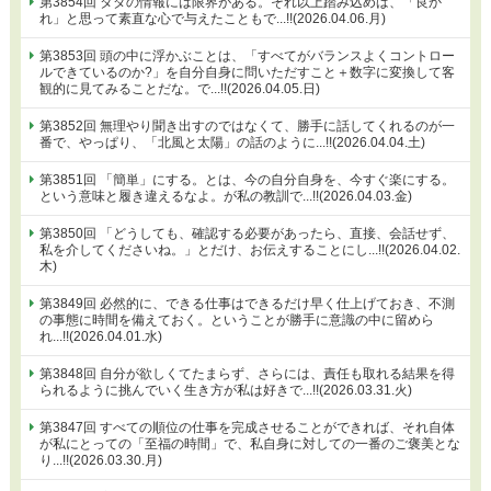
第3854回 タダの情報には限界がある。それ以上踏み込めば、「良か
れ」と思って素直な心で与えたこともで...!!(2026.04.06.月)
第3853回 頭の中に浮かぶことは、「すべてがバランスよくコントロー
ルできているのか?」を自分自身に問いただすこと＋数字に変換して客
観的に見てみることだな。で...!!(2026.04.05.日)
第3852回 無理やり聞き出すのではなくて、勝手に話してくれるのが一
番で、やっぱり、「北風と太陽」の話のように...!!(2026.04.04.土)
第3851回 「簡単」にする。とは、今の自分自身を、今すぐ楽にする。
という意味と履き違えるなよ。が私の教訓で...!!(2026.04.03.金)
第3850回 「どうしても、確認する必要があったら、直接、会話せず、
私を介してくださいね。」とだけ、お伝えすることにし...!!(2026.04.02.
木)
第3849回 必然的に、できる仕事はできるだけ早く仕上げておき、不測
の事態に時間を備えておく。ということが勝手に意識の中に留めら
れ...!!(2026.04.01.水)
第3848回 自分が欲しくてたまらず、さらには、責任も取れる結果を得
られるように挑んでいく生き方が私は好きで...!!(2026.03.31.火)
第3847回 すべての順位の仕事を完成させることができれば、それ自体
が私にとっての「至福の時間」で、私自身に対しての一番のご褒美とな
り...!!(2026.03.30.月)