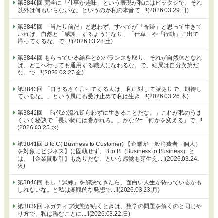
第3846回 完全に「仕事が趣味」という表現が私にはピッタシで、それ
以外は何もいらないな。というのが私の本音で...!!(2026.03.29.日)
第3845回 「当たり前だ」と思わず、すべてが「奇跡」と思って生きて
いれば、自然と「感謝」するようになり、「仕草」や「行動」に出て
帰ってくるな。で...!!(2026.03.28.土)
第3844回 もらっている給料とのバランスを取り、それが自然体となれ
ば、どこへ行っても通用する職人になれるな。で、結局は自分次第だ
な。で...!!(2026.03.27.金)
第3843回 「口うるさく言ってくる人は、私に対して脈ありで、期待し
ているな。」という風にも受け止めて私は生き...!!(2026.03.26.木)
第3842回 「時代の流れ逆らわずに生きることだな。」これが私のうま
くいく秘訣で「長い物には巻かれろ。」かな!?=「何かを変える」で...!!
(2026.03.25.水)
第3841回 B to C( Business to Customer) 【企業が一般消費者（個人）
を対象にビジネス】に固執せず、B to B（Business to Business）と
は、【企業間取引】もありだな。という感覚も芽生え...!!(2026.03.24.
火)
第3840回 もし「試練」を解決できたら、面白い人生が待っているかも
しれないな。と私は楽観的な発想で...!!(2026.03.23.月)
第3839回 ネガティブ状態が続くときは、数学の問題を解くのと同じや
り方で、私は臨むことに...!!(2026.03.22.日)