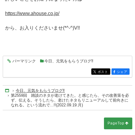
https://www.ahouse.co.jp/
から、お入りくださいませ(*^-^)V!!
パーマリンク
今日、元気をもらうブログ‼
entry7451
ポスト
シェア
entry7451
entry7451
今日、元気をもらうブログ‼
Home
第2559回 雑談のネタが老けてきた。と感じたら、その改善策を必
ず、伝える。そうしたら、老けたネタもリニューアルして前向きに
なれる。という流れで...!!(2022.09.19.月)
PageTop