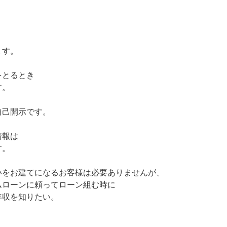
ます。
をとるとき
す。
自己開示です。
情報は
す。
いをお建てになるお客様は必要ありませんが、
ムローンに頼ってローン組む時に
年収を知りたい。