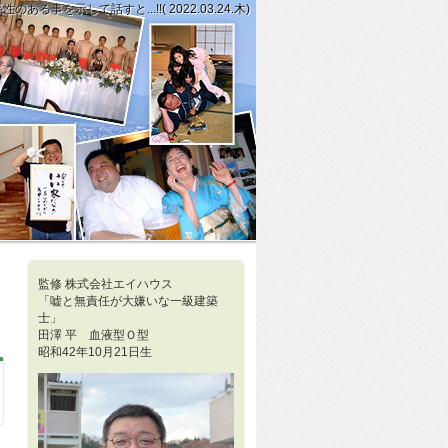
示して話すと...!!( 2022.03.24.木)
とが本題に入っていくときのコミュニケーションの第一歩だと思って...!!(20
一人。でもうまくいったら、その幸せは独り占めせず、できるだけ多くの方にいき
監修 株式会社エイハウス
「嘘と無責任が大嫌いな一級建築
士」
田澤 平 血液型Ｏ型
昭和42年10月21日生