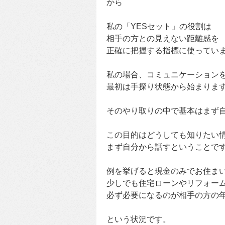
から
私の「YESセット」の役割は
相手の方との見えない距離感を
正確に把握する指標に使ってい
私の場合、コミュニケーション
最初は手探り状態から始まりま
そのやり取りの中で基本はまず
この目的はどうしても知りたい
まず自分から話すということで
例を挙げると現金のみでお住ま
少しでも住宅ローンやリフォー
必ず必要になるのが相手の方の
という状況です。