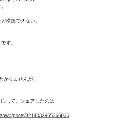
す。
など構築できない。
とです。
くわかりませんが、
で反応して、シェアしたのは
.tazawa/posts/3214032965366036