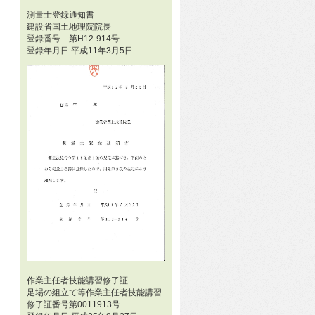
測量士登録通知書
建設省国土地理院院長
登録番号 第H12-914号
登録年月日 平成11年3月5日
作業主任者技能講習修了証
足場の組立て等作業主任者技能講習
修了証番号第0011913号