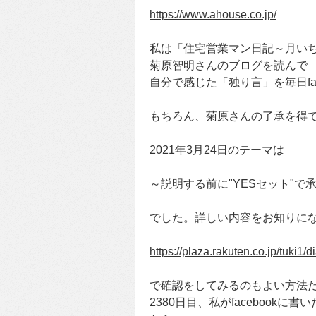
https://www.ahouse.co.jp/
私は「住宅営業マン日記～月い
菊原智明さんのブログを読んで
自分で感じた「独り言」を毎日fa
もちろん、菊原さんの了承を得
2021年3月24日のテーマは
～説明する前に"YESセット"で
でした。詳しい内容をお知りに
https://plaza.rakuten.co.jp/tuki1
で確認をしてみるのもよい方法だ
2380日目、私がfacebookに書