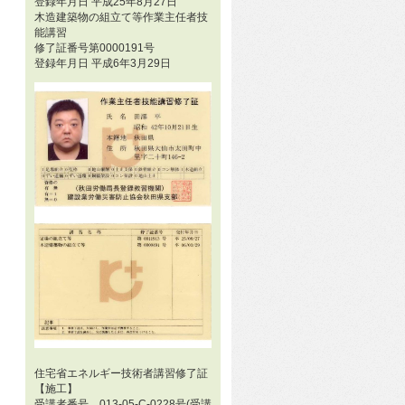
登録年月日 平成25年8月27日
木造建築物の組立て等作業主任者技
能講習
修了証番号第0000191号
登録年月日 平成6年3月29日
住宅省エネルギー技術者講習修了証
【施工】
受講者番号 013-05-C-0228号(受講