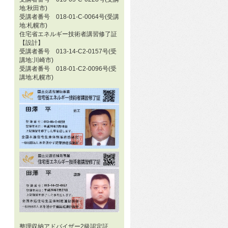
地:秋田市)
受講者番号 018-01-C-0064号(受講
地:札幌市)
住宅省エネルギー技術者講習修了証
【設計】
受講者番号 013-14-C2-0157号(受
講地:川崎市)
受講者番号 018-01-C2-0096号(受
講地:札幌市)
整理収納アドバイザー2級認定証