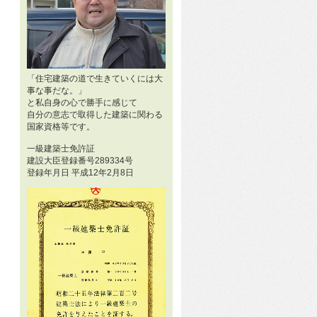
「住宅建築の道で生きていくには大
事な事だな。」
と私自身の心で勝手に感じて
自分の意志で取得した建築に関わる
国家資格等です。
一級建築士免許証
建設大臣登録番号289334号
登録年月日 平成12年2月8日