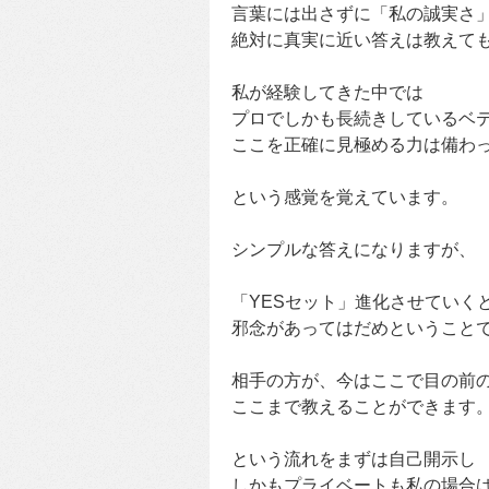
言葉には出さずに「私の誠実さ
絶対に真実に近い答えは教えて
私が経験してきた中では
プロでしかも長続きしているベ
ここを正確に見極める力は備わ
という感覚を覚えています。
シンプルな答えになりますが、
「YESセット」進化させていく
邪念があってはだめということ
相手の方が、今はここで目の前
ここまで教えることができます
という流れをまずは自己開示し
しかもプライベートも私の場合