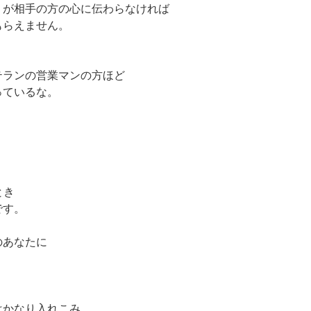
」が相手の方の心に伝わらなければ
もらえません。
テランの営業マンの方ほど
っているな。
とき
です。
のあなたに
。
はかなり入れこみ