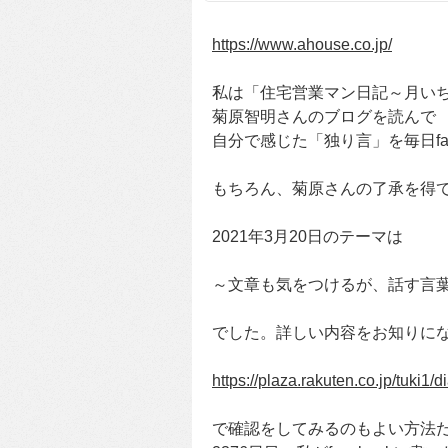
https://www.ahouse.co.jp/
私は「住宅営業マン日記～月い
菊原智明さんのブログを読んで
自分で感じた「独り言」を毎日fa
もちろん、菊原さんの了承を得
2021年3月20日のテーマは
～文章も気をつけるが、話す言
でした。詳しい内容をお知りに
https://plaza.rakuten.co.jp/tuki1
で確認をしてみるのもよい方法だ