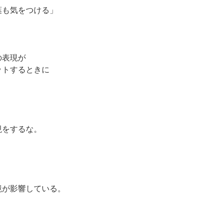
葉も気をつける」
の表現が
ットするときに
現をするな。
境が影響している。