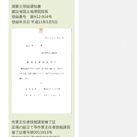
測量士登録通知書
建設省国土地理院院長
登録番号 第H12-914号
登録年月日 平成11年3月5日
作業主任者技能講習修了証
足場の組立て等作業主任者技能講習
修了証番号第0011913号