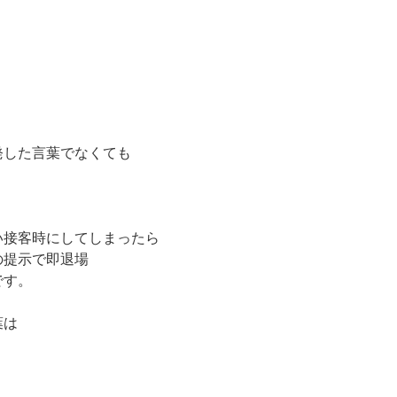
発した言葉でなくても
い接客時にしてしまったら
の提示で即退場
です。
葉は
。
。