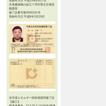
登録年月日 平成25年8月27日
木造建築物の組立て等作業主任者技
能講習
修了証番号第0000191号
登録年月日 平成6年3月29日
住宅省エネルギー技術者講習修了証
【施工】
受講者番号 013-05-C-0228号(受講