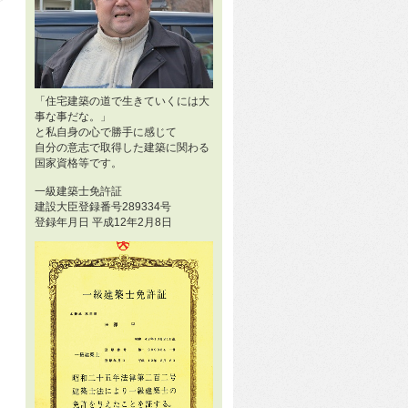
「住宅建築の道で生きていくには大
事な事だな。」
と私自身の心で勝手に感じて
自分の意志で取得した建築に関わる
国家資格等です。
一級建築士免許証
建設大臣登録番号289334号
登録年月日 平成12年2月8日