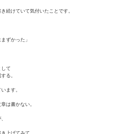
書き続けていて気付いたことです。
はまずかった」
。
として
認する。
ています。
文章は書かない。
が、
書き上げてみて