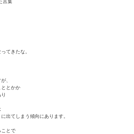
いた言葉
なってきたな。
すが、
こととかか
あり
は
トに出てしまう傾向にあります。
ることで