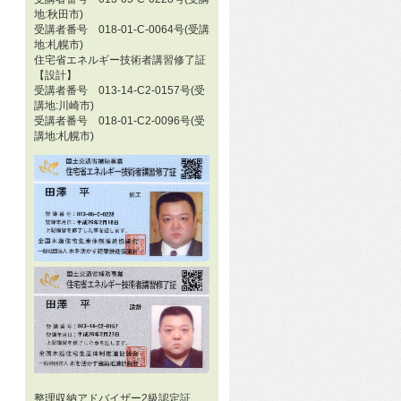
地:秋田市)
受講者番号 018-01-C-0064号(受講
地:札幌市)
住宅省エネルギー技術者講習修了証
【設計】
受講者番号 013-14-C2-0157号(受
講地:川崎市)
受講者番号 018-01-C2-0096号(受
講地:札幌市)
整理収納アドバイザー2級認定証