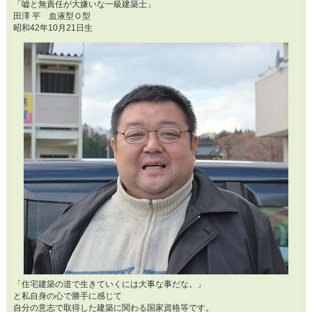
「嘘と無責任が大嫌いな一級建築士」
田澤 平 血液型Ｏ型
昭和42年10月21日生
「住宅建築の道で生きていくには大事な事だな。」
と私自身の心で勝手に感じて
自分の意志で取得した建築に関わる国家資格等です。