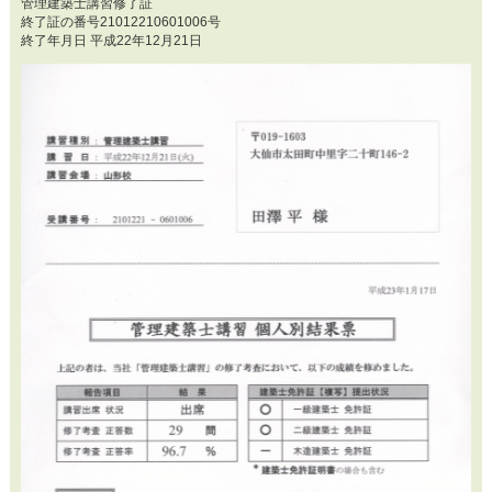
管理建築士講習修了証
終了証の番号21012210601006号
終了年月日 平成22年12月21日