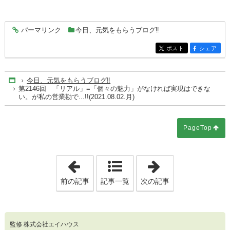
パーマリンク
今日、元気をもらうブログ‼
entry6425
ポスト
シェア
entry6425
entry6425
今日、元気をもらうブログ‼
Home
第2146回 「リアル」=「個々の魅力」がなければ実現はできな
い。が私の営業勘で...!!(2021.08.02.月)
PageTop
「第2145回 電話は手短にで、リアルでお互
「第2147回 縦
前の記事
記事一覧
次の記事
監修 株式会社エイハウス