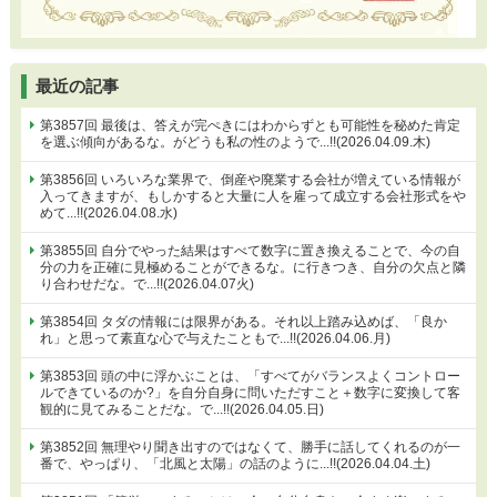
最近の記事
第3857回 最後は、答えが完ぺきにはわからずとも可能性を秘めた肯定
を選ぶ傾向があるな。がどうも私の性のようで...!!(2026.04.09.木)
第3856回 いろいろな業界で、倒産や廃業する会社が増えている情報が
入ってきますが、もしかすると大量に人を雇って成立する会社形式をや
めて...!!(2026.04.08.水)
第3855回 自分でやった結果はすべて数字に置き換えることで、今の自
分の力を正確に見極めることができるな。に行きつき、自分の欠点と隣
り合わせだな。で...!!(2026.04.07火)
第3854回 タダの情報には限界がある。それ以上踏み込めば、「良か
れ」と思って素直な心で与えたこともで...!!(2026.04.06.月)
第3853回 頭の中に浮かぶことは、「すべてがバランスよくコントロー
ルできているのか?」を自分自身に問いただすこと＋数字に変換して客
観的に見てみることだな。で...!!(2026.04.05.日)
第3852回 無理やり聞き出すのではなくて、勝手に話してくれるのが一
番で、やっぱり、「北風と太陽」の話のように...!!(2026.04.04.土)