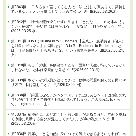
第3843回 「口うるさく言ってくる人は、私に対して脈ありで、期待し
ているな。」という風にも受け止めて私は生き...!!(2026.03.26.木)
第3842回 「時代の流れ逆らわずに生きることだな。」これが私のうま
くいく秘訣で「長い物には巻かれろ。」かな!?=「何かを変える」で...!!
(2026.03.25.水)
第3841回 B to C( Business to Customer) 【企業が一般消費者（個人）
を対象にビジネス】に固執せず、B to B（Business to Business）と
は、【企業間取引】もありだな。という感覚も芽生え...!!(2026.03.24.
火)
第3840回 もし「試練」を解決できたら、面白い人生が待っているかも
しれないな。と私は楽観的な発想で...!!(2026.03.23.月)
第3839回 ネガティブ状態が続くときは、数学の問題を解くのと同じや
り方で、私は臨むことに...!!(2026.03.22.日)
第3838回 「綺麗になる」がベターで、その上にあるベストは感謝の気
持ちが芽生えてきて自然と行動に現れてしまう。この流れは私とっ
て、...!!(2026.03.21.土)
第3837回 精神的に、まだ若々しく熱い部分がある自分と、年齢を重ね
て冷静に判断する自分が混在してきたな。が今の私のようで...!!
(2026.03.20.金)
第3836回 苦痛なことを自然に身につけて解決できるようになれば、当