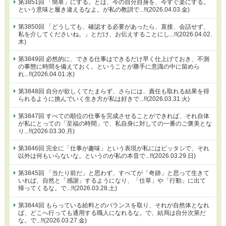
第3851回 「簡単」にする。とは、今の自分自身を、今すぐ楽にする。
という意味と履き違えるなよ。が私の教訓で...!!(2026.04.03.金)
第3850回 「どうしても、確認する必要があったら、直接、会話せず、
私を介してくださいね。」とだけ、お伝えすることにし...!!(2026.04.02.
木)
第3849回 必然的に、できる仕事はできるだけ早く仕上げておき、不測
の事態に時間を備えておく。ということが勝手に意識の中に留めら
れ...!!(2026.04.01.水)
第3848回 自分が欲しくてたまらず、さらには、責任も取れる結果を得
られるように挑んでいく生き方が私は好きで...!!(2026.03.31.火)
第3847回 すべての順位の仕事を完成させることができれば、それ自体
が私にとっての「至福の時間」で、私自身に対しての一番のご褒美とな
り...!!(2026.03.30.月)
第3846回 完全に「仕事が趣味」という表現が私にはピッタシで、それ
以外は何もいらないな。というのが私の本音で...!!(2026.03.29.日)
第3845回 「当たり前だ」と思わず、すべてが「奇跡」と思って生きて
いれば、自然と「感謝」するようになり、「仕草」や「行動」に出て
帰ってくるな。で...!!(2026.03.28.土)
第3844回 もらっている給料とのバランスを取り、それが自然体となれ
ば、どこへ行っても通用する職人になれるな。で、結局は自分次第だ
な。で...!!(2026.03.27.金)