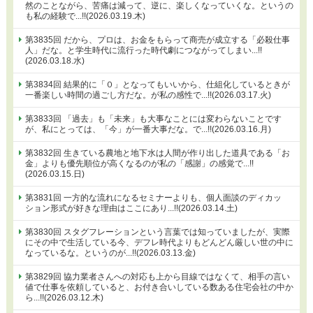
然のことながら、苦痛は減って、逆に、楽しくなっていくな。というの
も私の経験で...!!(2026.03.19.木)
第3835回 だから、プロは、お金をもらって商売が成立する「必殺仕事
人」だな。と学生時代に流行った時代劇につながってしまい...!!
(2026.03.18.水)
第3834回 結果的に「０」となってもいいから、仕組化しているときが
一番楽しい時間の過ごし方だな。が私の感性で...!!(2026.03.17.火)
第3833回 「過去」も「未来」も大事なことには変わらないことです
が、私にとっては、「今」が一番大事だな。で...!!(2026.03.16.月)
第3832回 生きている農地と地下水は人間が作り出した道具である「お
金」よりも優先順位が高くなるのが私の「感謝」の感覚で...!!
(2026.03.15.日)
第3831回 一方的な流れになるセミナーよりも、個人面談のディカッ
ション形式が好きな理由はここにあり...!!(2026.03.14.土)
第3830回 スタグフレーションという言葉では知っていましたが、実際
にその中で生活している今、デフレ時代よりもどんどん厳しい世の中に
なっているな。というのが...!!(2026.03.13.金)
第3829回 協力業者さんへの対応も上から目線ではなくて、相手の言い
値で仕事を依頼していると、お付き合いしている数ある住宅会社の中か
ら...!!(2026.03.12.木)