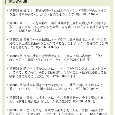
最近の記事
第3857回 最後は、答えが完ぺきにはわからずとも可能性を秘めた肯定
を選ぶ傾向があるな。がどうも私の性のようで...!!(2026.04.09.木)
第3856回 いろいろな業界で、倒産や廃業する会社が増えている情報が
入ってきますが、もしかすると大量に人を雇って成立する会社形式をや
めて...!!(2026.04.08.水)
第3855回 自分でやった結果はすべて数字に置き換えることで、今の自
分の力を正確に見極めることができるな。に行きつき、自分の欠点と隣
り合わせだな。で...!!(2026.04.07火)
第3854回 タダの情報には限界がある。それ以上踏み込めば、「良か
れ」と思って素直な心で与えたこともで...!!(2026.04.06.月)
第3853回 頭の中に浮かぶことは、「すべてがバランスよくコントロー
ルできているのか?」を自分自身に問いただすこと＋数字に変換して客
観的に見てみることだな。で...!!(2026.04.05.日)
第3852回 無理やり聞き出すのではなくて、勝手に話してくれるのが一
番で、やっぱり、「北風と太陽」の話のように...!!(2026.04.04.土)
第3851回 「簡単」にする。とは、今の自分自身を、今すぐ楽にする。
という意味と履き違えるなよ。が私の教訓で...!!(2026.04.03.金)
第3850回 「どうしても、確認する必要があったら、直接、会話せず、
私を介してくださいね。」とだけ、お伝えすることにし...!!(2026.04.02.