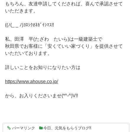
もちろん、友達申請してくだされば、喜んで承認させて
いただきます。
((ﾉ(_ _ ﾉ)ﾖﾛｼｸｵﾈｶﾞｲｼﾏｽ!!
私、田澤 平(たざわ たいら)は一級建築士で
秋田県でお客様に「安くていい家づくり」を提供させて
いただいております。
詳しいことをお知りになりたい方は
https://www.ahouse.co.jp/
から、お入りくださいませ(*^-^)V!!
パーマリンク
今日、元気をもらうブログ‼
entry6370