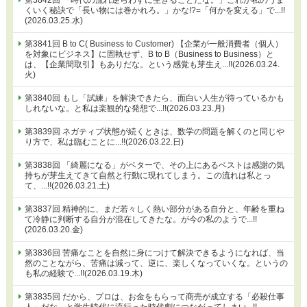
くいく秘訣で「長い物には巻かれろ。」かな!?=「何かを変える」で...!!
(2026.03.25.水)
第3841回 B to C( Business to Customer) 【企業が一般消費者（個人）
を対象にビジネス】に固執せず、B to B（Business to Business）と
は、【企業間取引】もありだな。という感覚も芽生え...!!(2026.03.24.
火)
第3840回 もし「試練」を解決できたら、面白い人生が待っているかも
しれないな。と私は楽観的な発想で...!!(2026.03.23.月)
第3839回 ネガティブ状態が続くときは、数学の問題を解くのと同じや
り方で、私は臨むことに...!!(2026.03.22.日)
第3838回 「綺麗になる」がベターで、その上にあるベストは感謝の気
持ちが芽生えてきて自然と行動に現れてしまう。この流れは私とっ
て、...!!(2026.03.21.土)
第3837回 精神的に、まだ若々しく熱い部分がある自分と、年齢を重ね
て冷静に判断する自分が混在してきたな。が今の私のようで...!!
(2026.03.20.金)
第3836回 苦痛なことを自然に身につけて解決できるようになれば、当
然のことながら、苦痛は減って、逆に、楽しくなっていくな。というの
も私の経験で...!!(2026.03.19.木)
第3835回 だから、プロは、お金をもらって商売が成立する「必殺仕事
人」だな。と学生時代に流行った時代劇につながってしまい...!!