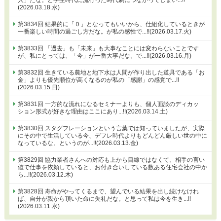
(2026.03.18.水)
第3834回 結果的に「０」となってもいいから、仕組化しているときが
一番楽しい時間の過ごし方だな。が私の感性で...!!(2026.03.17.火)
第3833回 「過去」も「未来」も大事なことには変わらないことです
が、私にとっては、「今」が一番大事だな。で...!!(2026.03.16.月)
第3832回 生きている農地と地下水は人間が作り出した道具である「お
金」よりも優先順位が高くなるのが私の「感謝」の感覚で...!!
(2026.03.15.日)
第3831回 一方的な流れになるセミナーよりも、個人面談のディカッ
ション形式が好きな理由はここにあり...!!(2026.03.14.土)
第3830回 スタグフレーションという言葉では知っていましたが、実際
にその中で生活している今、デフレ時代よりもどんどん厳しい世の中に
なっているな。というのが...!!(2026.03.13.金)
第3829回 協力業者さんへの対応も上から目線ではなくて、相手の言い
値で仕事を依頼していると、お付き合いしている数ある住宅会社の中か
ら...!!(2026.03.12.木)
第3828回 寿命がやってくるまで、望んでいる結果を出し続けなけれ
ば、自分が親から頂いた命に失礼だな。と思って私は今を生き...!!
(2026.03.11.水)