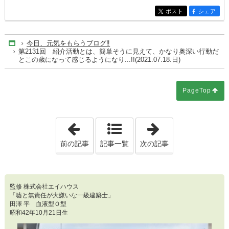
ポスト
シェア
entry6370
entry6370
今日、元気をもらうブログ‼
Home
第2131回 紹介活動とは、簡単そうに見えて、かなり奥深い行動だ
とこの歳になって感じるようになり...!!(2021.07.18.日)
PageTop
「第2130回 トップセールスマンとは、一番
「第2132回 
前の記事
記事一覧
次の記事
監修 株式会社エイハウス
「嘘と無責任が大嫌いな一級建築士」
田澤 平 血液型Ｏ型
昭和42年10月21日生