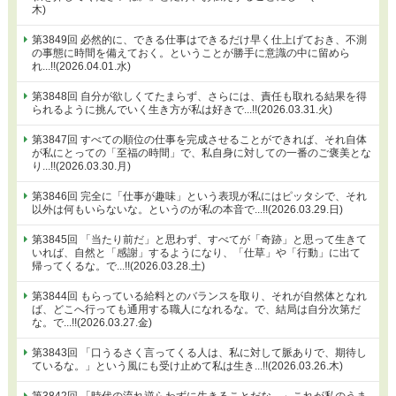
木)
第3849回 必然的に、できる仕事はできるだけ早く仕上げておき、不測
の事態に時間を備えておく。ということが勝手に意識の中に留めら
れ...!!(2026.04.01.水)
第3848回 自分が欲しくてたまらず、さらには、責任も取れる結果を得
られるように挑んでいく生き方が私は好きで...!!(2026.03.31.火)
第3847回 すべての順位の仕事を完成させることができれば、それ自体
が私にとっての「至福の時間」で、私自身に対しての一番のご褒美とな
り...!!(2026.03.30.月)
第3846回 完全に「仕事が趣味」という表現が私にはピッタシで、それ
以外は何もいらないな。というのが私の本音で...!!(2026.03.29.日)
第3845回 「当たり前だ」と思わず、すべてが「奇跡」と思って生きて
いれば、自然と「感謝」するようになり、「仕草」や「行動」に出て
帰ってくるな。で...!!(2026.03.28.土)
第3844回 もらっている給料とのバランスを取り、それが自然体となれ
ば、どこへ行っても通用する職人になれるな。で、結局は自分次第だ
な。で...!!(2026.03.27.金)
第3843回 「口うるさく言ってくる人は、私に対して脈ありで、期待し
ているな。」という風にも受け止めて私は生き...!!(2026.03.26.木)
第3842回 「時代の流れ逆らわずに生きることだな。」これが私のうま