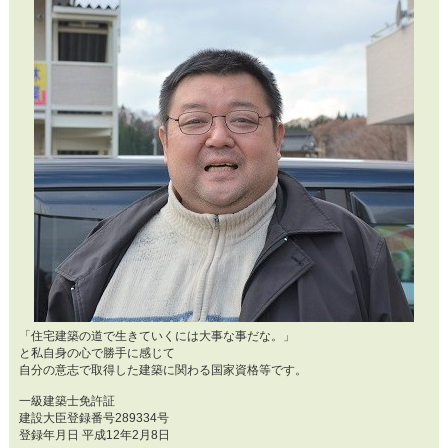
「住宅建築の道で生きていくには大事な事だな。」
と私自身の心で勝手に感じて
自分の意志で取得した建築に関わる国家資格等です。
一級建築士免許証
建設大臣登録番号289334号
登録年月日 平成12年2月8日