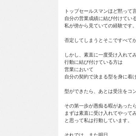
トップセールスマンほど黙って
自分の営業成績に結び付けてい
私が傍から見ていての経験です
否定してしまうとそこですべて
しかし、素直に一度受け入れて
行動に結び付けている方は
営業において
自分の契約で決まる型を身に着
型ができたら、あとは受注をコ
その第一歩が愚痴る暇があった
まずは素直に受け入れてやって
と思って私は行動しています。
それでは、また明日。