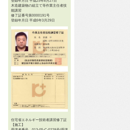
登録年月日 平成25年8月27日
木造建築物の組立て等作業主任者技
能講習
修了証番号第0000191号
登録年月日 平成6年3月29日
住宅省エネルギー技術者講習修了証
【施工】
受講者番号 013-05-C-0228号(受講