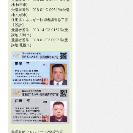
地:秋田市)
受講者番号 018-01-C-0064号(受講
地:札幌市)
住宅省エネルギー技術者講習修了証
【設計】
受講者番号 013-14-C2-0157号(受
講地:川崎市)
受講者番号 018-01-C2-0096号(受
講地:札幌市)
整理収納アドバイザー2級認定証