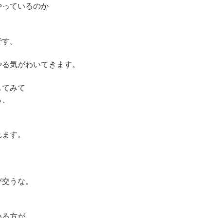
やっているのか
。
です。
やる気がわいてきます。
してみて
ら、
れます。
び交うな。
いる方が