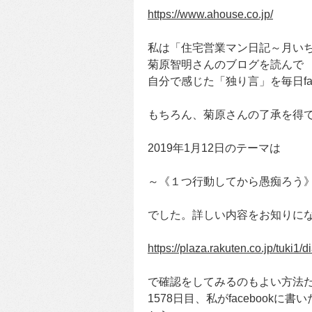
https://www.ahouse.co.jp/
私は「住宅営業マン日記～月い
菊原智明さんのブログを読んで
自分で感じた「独り言」を毎日fa
もちろん、菊原さんの了承を得
2019年1月12日のテーマは
～《１つ行動してから愚痴ろう
でした。詳しい内容をお知りに
https://plaza.rakuten.co.jp/tuki1
で確認をしてみるのもよい方法
1578日目、私がfacebookに書