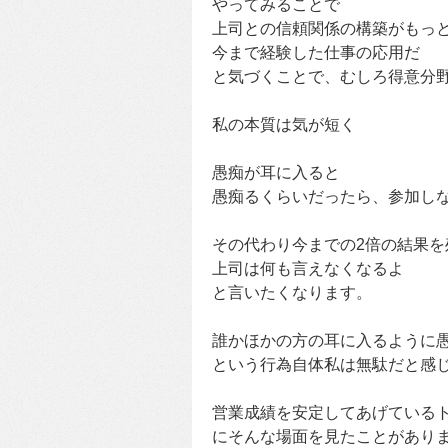
やってみることで
上司との信頼関係の構築がもっ
今まで経験した仕事の応用だ
と気づくことで、むしろ得意分
私の本質は気が短く
愚痴が耳に入ると
愚痴るくらいだったら、参加し
その代わり今までの2倍の結果を
上司は何も言えなくなるよ
と言いたくなります。
誰かほかの方の耳に入るように
という行為自体私は無駄だと感
営業成績を安定してあげている
にそんな場面を見たことがあり