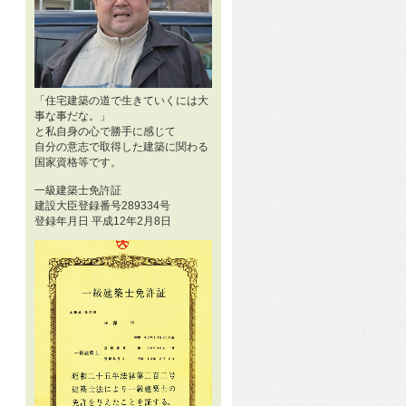
「住宅建築の道で生きていくには大
事な事だな。」
と私自身の心で勝手に感じて
自分の意志で取得した建築に関わる
国家資格等です。
一級建築士免許証
建設大臣登録番号289334号
登録年月日 平成12年2月8日