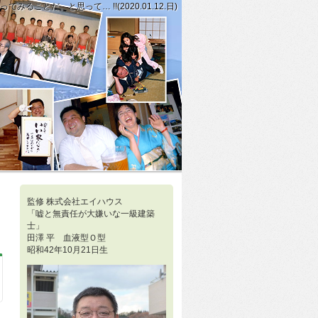
とだ。と思って… !!(2020.01.12.日)
って私は行動することに…!!(2020.01.11.土)」
張った生き方をしたいと思っていて…!!(2020.01.13.月)」
監修 株式会社エイハウス
「嘘と無責任が大嫌いな一級建築
士」
田澤 平 血液型Ｏ型
昭和42年10月21日生