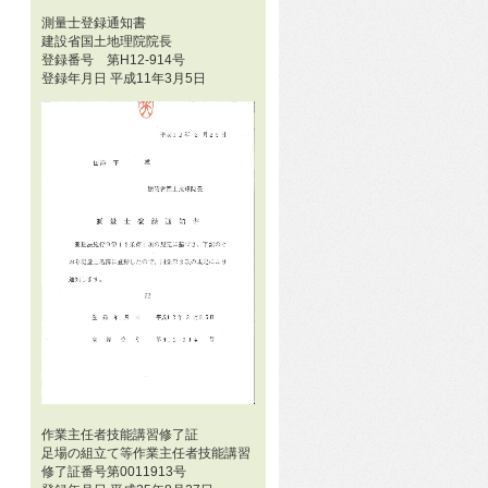
測量士登録通知書
建設省国土地理院院長
登録番号 第H12-914号
登録年月日 平成11年3月5日
作業主任者技能講習修了証
足場の組立て等作業主任者技能講習
修了証番号第0011913号