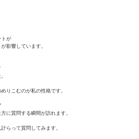
、
ートが
とが影響しています。
て
た。
のめりこむのが私の性格です。
ず
た方に質問する瞬間が訪れます。
見計らって質問してみます。