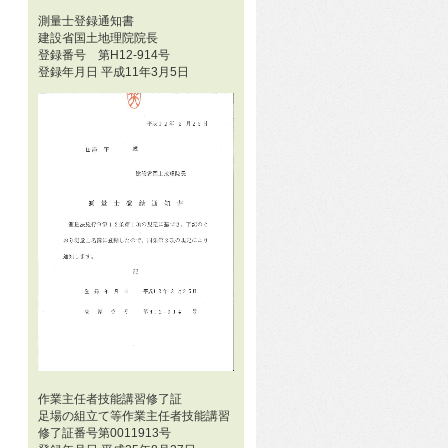
測量士登録通知書
建設省国土地理院院長
登録番号 第H12-914号
登録年月日 平成11年3月5日
作業主任者技能講習修了証
足場の組立て等作業主任者技能講習
修了証番号第0011913号