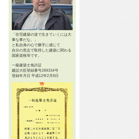
「住宅建築の道で生きていくには大
事な事だな。」
と私自身の心で勝手に感じて
自分の意志で取得した建築に関わる
国家資格等です。
一級建築士免許証
建設大臣登録番号289334号
登録年月日 平成12年2月8日