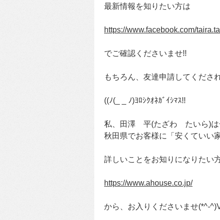
最新情報を知りたい方は
https://www.facebook.com/taira.
でご確認くださいませ!!
もちろん、友達申請してくださ
((ﾉ(_ _ ﾉ)ﾖﾛｼｸｵﾈｶﾞｲｼﾏｽ!!
私、田澤 平(たざわ たいら)
秋田県でお客様に「安くていい
詳しいことをお知りになりたい
https://www.ahouse.co.jp/
から、お入りくださいませ(*^-^)V