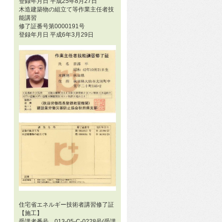
登録年月日 平成25年8月27日
木造建築物の組立て等作業主任者技
能講習
修了証番号第0000191号
登録年月日 平成6年3月29日
住宅省エネルギー技術者講習修了証
【施工】
受講者番号 013-05-C-0228号(受講