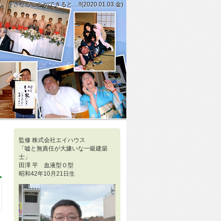
せることができると…!!(2020.01.03.金)
いと思って…!!(2020.01.02.木)」
あくまでも下調べであって、新鮮な気持ちを持ち、自分の五感を使って感じること
監修 株式会社エイハウス
「嘘と無責任が大嫌いな一級建築
士」
田澤 平 血液型Ｏ型
昭和42年10月21日生