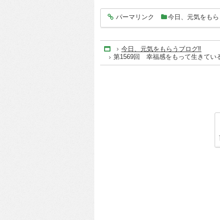
パーマリンク
今日、元気をもら
entry3736
今日、元気をもらうブログ‼
Home
第1569回 幸福感をもって生きている姿