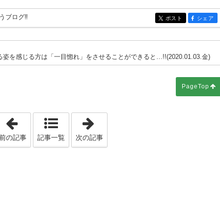
うブログ‼
ポスト
シェア
entry3736
entry37
を感じる方は「一目惚れ」をさせることができると…!!(2020.01.03.金)
PageTop
「第1568回 基本は素の自分が見えるような文章でなくては意味がな
「第1570回 下調べをしてもそれは
前の記事
記事一覧
次の記事