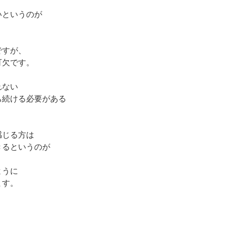
いというのが
ですが、
可欠です。
れない
ち続ける必要がある
感じる方は
きるというのが
ように
ます。