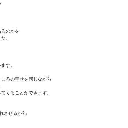
い
あるのかを
した。
います。
ところの幸せを感じながら
と
ってくることができます。
れさせるか?」