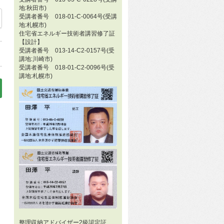
地:秋田市)
受講者番号 018-01-C-0064号(受講
36
地:札幌市)
住宅省エネルギー技術者講習修了証
【設計】
受講者番号 013-14-C2-0157号(受
講地:川崎市)
受講者番号 018-01-C2-0096号(受
講地:札幌市)
いと思って…!!(2020.01.02.木)」
あくまでも下調べであって、新鮮な気持ちを持ち、自分の五感を使って感じること
整理収納アドバイザー2級認定証