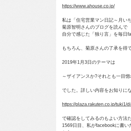
https://www.ahouse.co.jp/
私は「住宅営業マン日記～月い
菊原智明さんのブログを読んで
自分で感じた「独り言」を毎日fa
もちろん、菊原さんの了承を得
2019年1月3日のテーマは
～ザイアンスか?それとも一目惚
でした。詳しい内容をお知りに
https://plaza.rakuten.co.jp/tuki1
で確認をしてみるのもよい方法
1569日目、私がfacebookに書