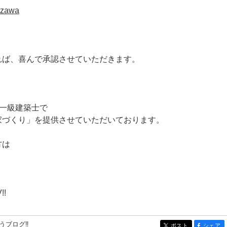
tazawa
れば、喜んで承認させていただきます。
は一級建築士で
家づくり」を提供させていただいております。
方は
!!
うブログ‼
ポスト
シェア
entry3739
entry37