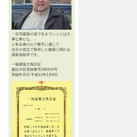
「住宅建築の道で生きていくには大
事な事だな。」
と私自身の心で勝手に感じて
自分の意志で取得した建築に関わる
国家資格等です。
一級建築士免許証
建設大臣登録番号289334号
登録年月日 平成12年2月8日