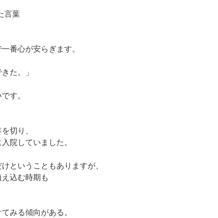
いた言葉
で一番心が安らぎます。
できた。」
いです。
、
年を切り、
に入院していました。
だけということもありますが、
植え込む時期も
けてみる傾向がある。