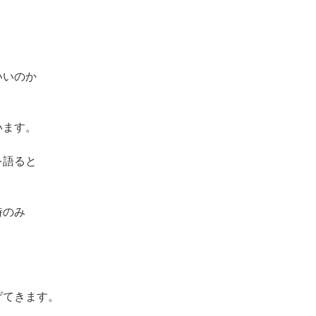
いいのか
います。
を語ると
。
時のみ
げてきます。