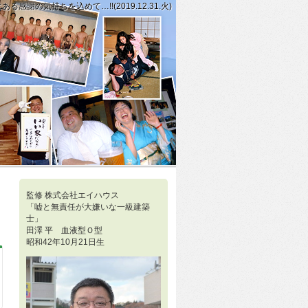
気持ちを込めて…!!(2019.12.31.火)
と言われると自分自身もなぜだか、清々しい気持ちに…!(2019.12.3
て行動に移していくこととは...!!(2020.01.01.水)」
監修 株式会社エイハウス
「嘘と無責任が大嫌いな一級建築
士」
田澤 平 血液型Ｏ型
昭和42年10月21日生