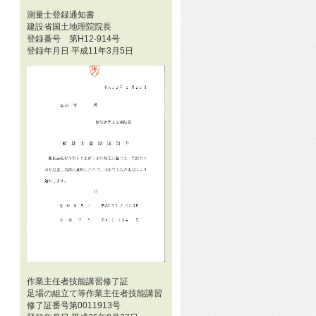
測量士登録通知書
建設省国土地理院院長
登録番号 第H12-914号
登録年月日 平成11年3月5日
作業主任者技能講習修了証
足場の組立て等作業主任者技能講習
修了証番号第0011913号