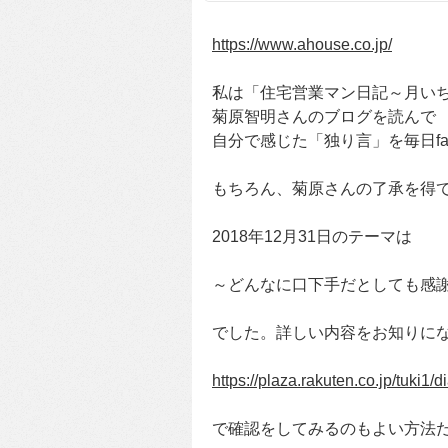
https://www.ahouse.co.jp/
私は「住宅営業マン日記～月い
菊原智明さんのブログを読んで
自分で感じた「独り言」を毎日fa
もちろん、菊原さんの了承を得
2018年12月31日のテーマは
～どんなに口下手だとしても感
でした。詳しい内容をお知りに
https://plaza.rakuten.co.jp/tuki1
で確認をしてみるのもよい方法