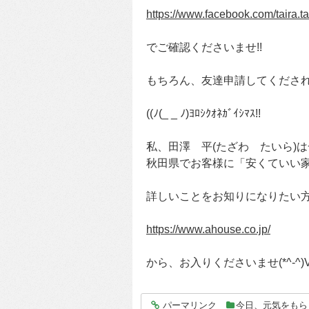
https://www.facebook.com/taira.
でご確認くださいませ!!
もちろん、友達申請してくださ
((ﾉ(_ _ ﾉ)ﾖﾛｼｸｵﾈｶﾞｲｼﾏｽ!!
私、田澤 平(たざわ たいら)
秋田県でお客様に「安くていい
詳しいことをお知りになりたい
https://www.ahouse.co.jp/
から、お入りくださいませ(*^-^)V
パーマリンク
今日、元気をもら
entry3739