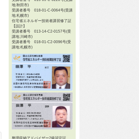
地:秋田市)
受講者番号 018-01-C-0064号(受講
地:札幌市)
住宅省エネルギー技術者講習修了証
【設計】
受講者番号 013-14-C2-0157号(受
講地:川崎市)
受講者番号 018-01-C2-0096号(受
講地:札幌市)
整理収納アドバイザー2級認定証
39