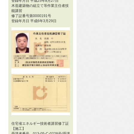
登録年月日 平成25年8月27日
木造建築物の組立て等作業主任者技
能講習
修了証番号第0000191号
登録年月日 平成6年3月29日
住宅省エネルギー技術者講習修了証
【施工】
受講者番号 013-05-C-0228号(受講