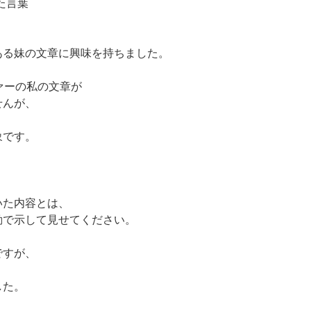
いた言葉
ある妹の文章に興味を持ちました。
ァーの私の文章が
せんが、
象です。
いた内容とは、
動で示して見せてください。
ですが、
した。