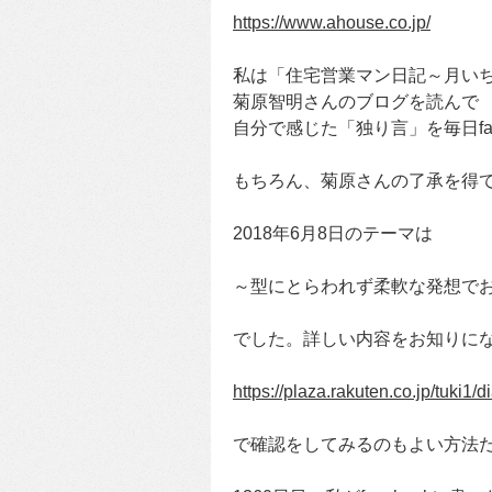
https://www.ahouse.co.jp/
私は「住宅営業マン日記～月い
菊原智明さんのブログを読んで
自分で感じた「独り言」を毎日fa
もちろん、菊原さんの了承を得
2018年6月8日のテーマは
～型にとらわれず柔軟な発想で
でした。詳しい内容をお知りに
https://plaza.rakuten.co.jp/tuki1
で確認をしてみるのもよい方法