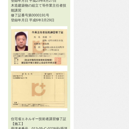
登録年月日 平成25年8月27日
木造建築物の組立て等作業主任者技
能講習
修了証番号第0000191号
登録年月日 平成6年3月29日
住宅省エネルギー技術者講習修了証
【施工】
受講者番号 013-05-C-0228号(受講