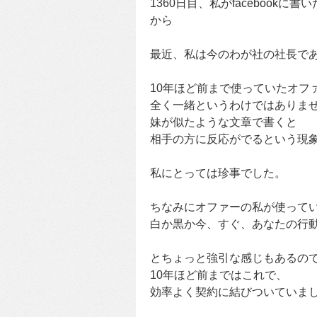
1360日目、私がfacebookに書
から
最近、私は今のわが社の社長で
10年ほど前まで使っていたオフ
全く一緒というわけではありま
妹が似たような文章で書くと
相手の方に反応がでるという現
私にとっては珍事でした。
ちなみにオファーの私が使って
白か黒か今、すぐ、あなたの行
とちょっと強引な感じもあるの
10年ほど前まではこれで、
効率よく契約に結びついていま