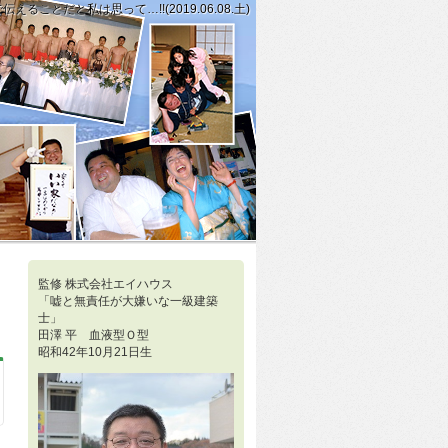
ことだと私は思って…!!(2019.06.08.土)
きた時に先頭に立って問題解決を図ろうとする方…!!(2019.06.07金
宅会社を選び、実際、住んでみてどうなのか?を教えていただけるものなら、聞い
監修 株式会社エイハウス
「嘘と無責任が大嫌いな一級建築
士」
田澤 平 血液型Ｏ型
昭和42年10月21日生