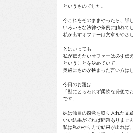
というものでした。
今これをそのままやったら、詳
いろいろな法律や条例に触れて
私が出すオファーは文章をやさ
とはいっても
私が伝えたいオファーは必ず伝
ということを決めていて、
奥歯にものが挟まった言い方は
今日のお題は
「型にとらわれず柔軟な発想で
です。
妹は独自の感覚を取り入れた文
いい結果がでれば問題ありませ
私は私のやり方で結果が出れば