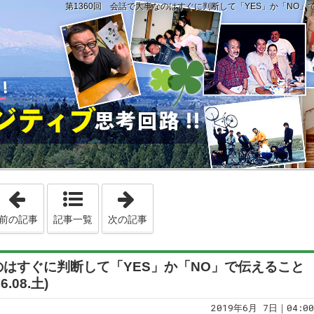
第1360回 会話で大事なのはすぐに判断して「YES」か「NO」で伝える
「第1359回 私の理想とするトップセールスマン像とは問題が起
「第1361回 なぜ、今回ホストの住
前の記事
記事一覧
次の記事
のはすぐに判断して「YES」か「NO」で伝えること
.08.土)
2019年6月 7日｜04:00