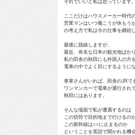
それでいいと私は思っています
ここだけはハウスメーカー時代
営業マンはいつ働こうが休もう
の考え方で私は今の仕事を継続
最後に脱線しますが、
最近、有名な日本の観光地ばか
私の田舎の秋田にも外国人の方
電車の中でよく目にするように
車掌さんがいれば、田舎のJRで
ワンマンカーで電車が運行され
秋田にはあります。
そんな場面で私が遭遇するのは
この切符で目的地まで行けるの
この新幹線は○○に止まるのか
ということを英語で聞かれる機