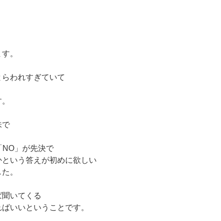
ます。
とらわれすぎていて
く
す。
味で
「NO」が先決で
かという答えが初めに欲しい
した。
ば聞いてくる
ればいいということです。