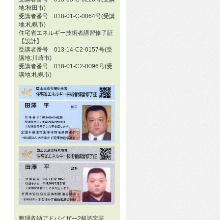
地:秋田市)
受講者番号 018-01-C-0064号(受講
地:札幌市)
住宅省エネルギー技術者講習修了証
【設計】
受講者番号 013-14-C2-0157号(受
講地:川崎市)
受講者番号 018-01-C2-0096号(受
講地:札幌市)
整理収納アドバイザー2級認定証