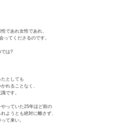
、
男性であれ女性であれ、
会ってくださるのです。
では?
ったとしても
いかれることなく、
意識です。
やっていた25年ほど前の
られようとも絶対に離さず、
持って来い。