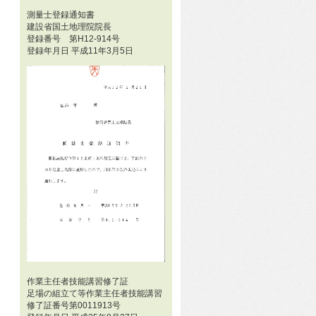
測量士登録通知書
建設省国土地理院院長
登録番号 第H12-914号
登録年月日 平成11年3月5日
作業主任者技能講習修了証
足場の組立て等作業主任者技能講習
修了証番号第0011913号