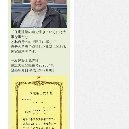
「住宅建築の道で生きていくには大
事な事だな。」
と私自身の心で勝手に感じて
自分の意志で取得した建築に関わる
国家資格等です。
一級建築士免許証
建設大臣登録番号289334号
登録年月日 平成12年2月8日