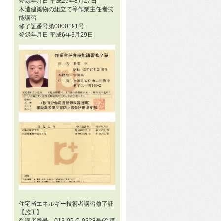
登録年月日 平成25年8月27日
木造建築物の組立て等作業主任者技
能講習
修了証番号第0000191号
登録年月日 平成6年3月29日
住宅省エネルギー技術者講習修了証
【施工】
受講者番号 013-05-C-0228号(受講