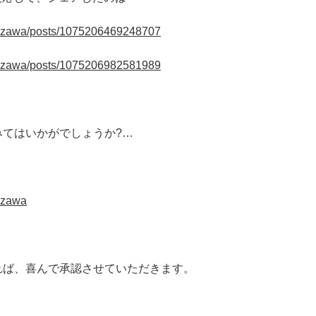
.tazawa/posts/1075206469248707
.tazawa/posts/1075206982581989
みてはいかがでしょうか?…
tazawa
れば、喜んで承認させていただきます。