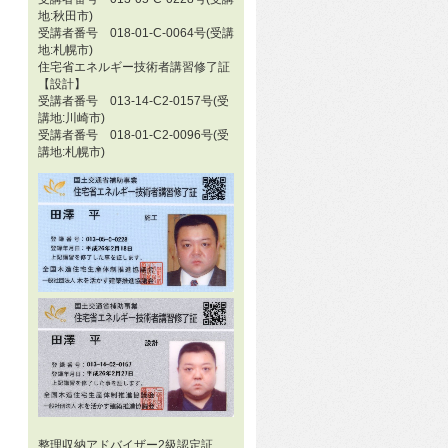
地:秋田市)
受講者番号 018-01-C-0064号(受講
地:札幌市)
住宅省エネルギー技術者講習修了証
【設計】
受講者番号 013-14-C2-0157号(受
講地:川崎市)
受講者番号 018-01-C2-0096号(受
講地:札幌市)
整理収納アドバイザー2級認定証