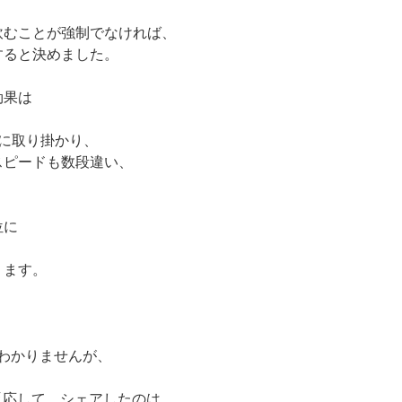
飲むことが強制でなければ、
すると決めました。
効果は
に取り掛かり、
スピードも数段違い、
位に
ります。
くわかりませんが、
で反応して、シェアしたのは