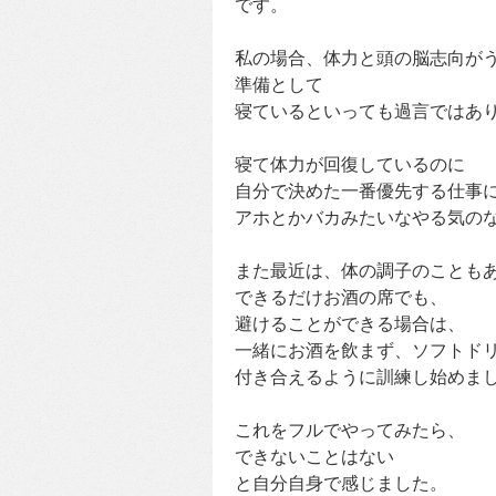
です。
私の場合、体力と頭の脳志向が
準備として
寝ているといっても過言ではあ
寝て体力が回復しているのに
自分で決めた一番優先する仕事
アホとかバカみたいなやる気の
また最近は、体の調子のことも
できるだけお酒の席でも、
避けることができる場合は、
一緒にお酒を飲まず、ソフトド
付き合えるように訓練し始めま
これをフルでやってみたら、
できないことはない
と自分自身で感じました。