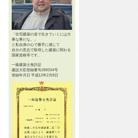
「住宅建築の道で生きていくには大
事な事だな。」
と私自身の心で勝手に感じて
自分の意志で取得した建築に関わる
国家資格等です。
一級建築士免許証
建設大臣登録番号289334号
登録年月日 平成12年2月8日