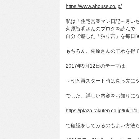
https://www.ahouse.co.jp/
私は「住宅営業マン日記～月い
菊原智明さんのブログを読んで
自分で感じた「独り言」を毎日fa
もちろん、菊原さんの了承を得
2017年9月12日のテーマは
～朝と再スタート時は真っ先に
でした。詳しい内容をお知りに
https://plaza.rakuten.co.jp/tuki1
で確認をしてみるのもよい方法