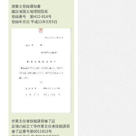
測量士登録通知書
建設省国土地理院院長
登録番号 第H12-914号
登録年月日 平成11年3月5日
作業主任者技能講習修了証
足場の組立て等作業主任者技能講習
修了証番号第0011913号