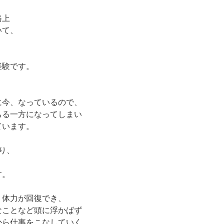
格上
いて、
経験です。
に今、なっているので、
ちる一方になってしまい
ています。
り、
す。
、体力が回復でき、
なことなど頭に浮かばず
から仕事をこなしていく