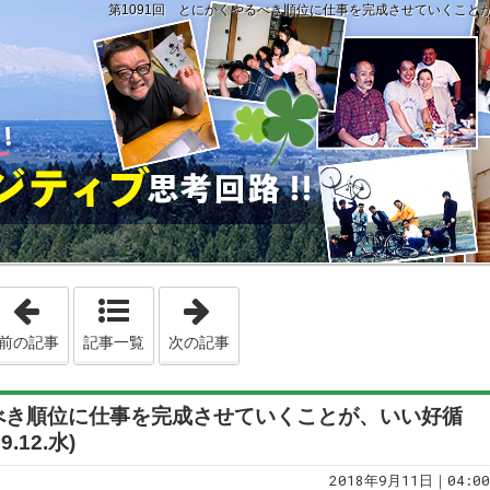
第1091回 とにかくやるべき順位に仕事を完成させていくことが、いい
「第1090回 どんな方に対しても「ニコっ」と笑って理解しても
「第1092回 「成人した責任ある大
前の記事
記事一覧
次の記事
るべき順位に仕事を完成させていくことが、いい好循
.12.水)
2018年9月11日｜04:00