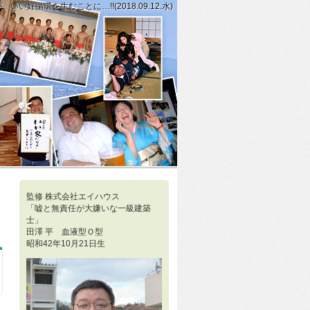
好循環を生むことに…!!(2018.09.12.水)
らえるように、常日頃から練習して実践で試していかなくては…!!(2018.
人同士では、相手の方の立場を考え抜いた上で他人の意志を大切にする。」を選ん
監修 株式会社エイハウス
「嘘と無責任が大嫌いな一級建築
士」
田澤 平 血液型Ｏ型
昭和42年10月21日生