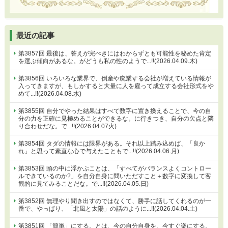
最近の記事
第3857回 最後は、答えが完ぺきにはわからずとも可能性を秘めた肯定
を選ぶ傾向があるな。がどうも私の性のようで...!!(2026.04.09.木)
第3856回 いろいろな業界で、倒産や廃業する会社が増えている情報が
入ってきますが、もしかすると大量に人を雇って成立する会社形式をや
めて...!!(2026.04.08.水)
第3855回 自分でやった結果はすべて数字に置き換えることで、今の自
分の力を正確に見極めることができるな。に行きつき、自分の欠点と隣
り合わせだな。で...!!(2026.04.07火)
第3854回 タダの情報には限界がある。それ以上踏み込めば、「良か
れ」と思って素直な心で与えたこともで...!!(2026.04.06.月)
第3853回 頭の中に浮かぶことは、「すべてがバランスよくコントロー
ルできているのか?」を自分自身に問いただすこと＋数字に変換して客
観的に見てみることだな。で...!!(2026.04.05.日)
第3852回 無理やり聞き出すのではなくて、勝手に話してくれるのが一
番で、やっぱり、「北風と太陽」の話のように...!!(2026.04.04.土)
第3851回 「簡単」にする。とは、今の自分自身を、今すぐ楽にする。