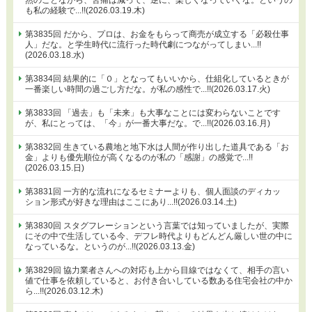
も私の経験で...!!(2026.03.19.木)
第3835回 だから、プロは、お金をもらって商売が成立する「必殺仕事
人」だな。と学生時代に流行った時代劇につながってしまい...!!
(2026.03.18.水)
第3834回 結果的に「０」となってもいいから、仕組化しているときが
一番楽しい時間の過ごし方だな。が私の感性で...!!(2026.03.17.火)
第3833回 「過去」も「未来」も大事なことには変わらないことです
が、私にとっては、「今」が一番大事だな。で...!!(2026.03.16.月)
第3832回 生きている農地と地下水は人間が作り出した道具である「お
金」よりも優先順位が高くなるのが私の「感謝」の感覚で...!!
(2026.03.15.日)
第3831回 一方的な流れになるセミナーよりも、個人面談のディカッ
ション形式が好きな理由はここにあり...!!(2026.03.14.土)
第3830回 スタグフレーションという言葉では知っていましたが、実際
にその中で生活している今、デフレ時代よりもどんどん厳しい世の中に
なっているな。というのが...!!(2026.03.13.金)
第3829回 協力業者さんへの対応も上から目線ではなくて、相手の言い
値で仕事を依頼していると、お付き合いしている数ある住宅会社の中か
ら...!!(2026.03.12.木)