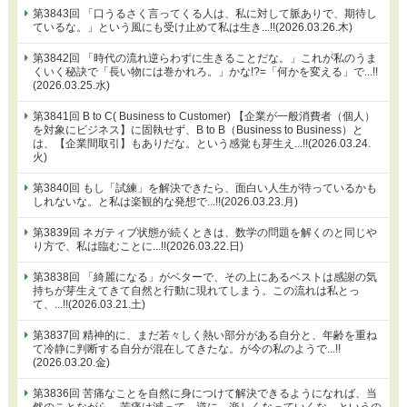
第3843回 「口うるさく言ってくる人は、私に対して脈ありで、期待し
ているな。」という風にも受け止めて私は生き...!!(2026.03.26.木)
第3842回 「時代の流れ逆らわずに生きることだな。」これが私のうま
くいく秘訣で「長い物には巻かれろ。」かな!?=「何かを変える」で...!!
(2026.03.25.水)
第3841回 B to C( Business to Customer) 【企業が一般消費者（個人）
を対象にビジネス】に固執せず、B to B（Business to Business）と
は、【企業間取引】もありだな。という感覚も芽生え...!!(2026.03.24.
火)
第3840回 もし「試練」を解決できたら、面白い人生が待っているかも
しれないな。と私は楽観的な発想で...!!(2026.03.23.月)
第3839回 ネガティブ状態が続くときは、数学の問題を解くのと同じや
り方で、私は臨むことに...!!(2026.03.22.日)
第3838回 「綺麗になる」がベターで、その上にあるベストは感謝の気
持ちが芽生えてきて自然と行動に現れてしまう。この流れは私とっ
て、...!!(2026.03.21.土)
第3837回 精神的に、まだ若々しく熱い部分がある自分と、年齢を重ね
て冷静に判断する自分が混在してきたな。が今の私のようで...!!
(2026.03.20.金)
第3836回 苦痛なことを自然に身につけて解決できるようになれば、当
然のことながら、苦痛は減って、逆に、楽しくなっていくな。というの