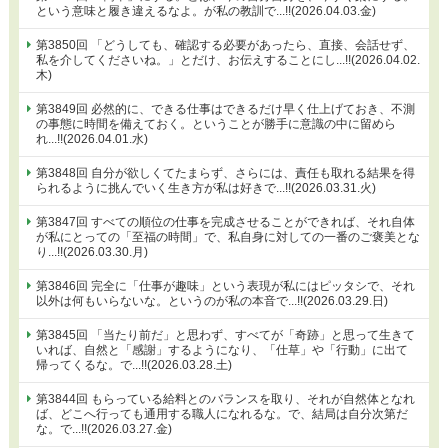
という意味と履き違えるなよ。が私の教訓で...!!(2026.04.03.金)
第3850回 「どうしても、確認する必要があったら、直接、会話せず、
私を介してくださいね。」とだけ、お伝えすることにし...!!(2026.04.02.
木)
第3849回 必然的に、できる仕事はできるだけ早く仕上げておき、不測
の事態に時間を備えておく。ということが勝手に意識の中に留めら
れ...!!(2026.04.01.水)
第3848回 自分が欲しくてたまらず、さらには、責任も取れる結果を得
られるように挑んでいく生き方が私は好きで...!!(2026.03.31.火)
第3847回 すべての順位の仕事を完成させることができれば、それ自体
が私にとっての「至福の時間」で、私自身に対しての一番のご褒美とな
り...!!(2026.03.30.月)
第3846回 完全に「仕事が趣味」という表現が私にはピッタシで、それ
以外は何もいらないな。というのが私の本音で...!!(2026.03.29.日)
第3845回 「当たり前だ」と思わず、すべてが「奇跡」と思って生きて
いれば、自然と「感謝」するようになり、「仕草」や「行動」に出て
帰ってくるな。で...!!(2026.03.28.土)
第3844回 もらっている給料とのバランスを取り、それが自然体となれ
ば、どこへ行っても通用する職人になれるな。で、結局は自分次第だ
な。で...!!(2026.03.27.金)