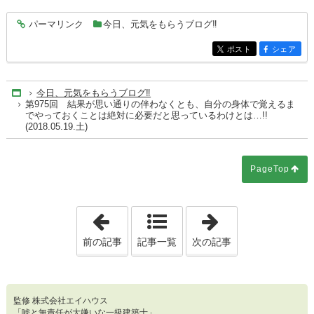
パーマリンク
今日、元気をもらうブログ‼
entry4330
ポスト
シェア
entry4330
entry4330
今日、元気をもらうブログ‼
Home
第975回 結果が思い通りの伴わなくとも、自分の身体で覚えるま
でやっておくことは絶対に必要だと思っているわけとは…!!
(2018.05.19.土)
PageTop
「第974回 プロ同士の「勝負」になる以
「第976回 「
前の記事
記事一覧
次の記事
監修 株式会社エイハウス
「嘘と無責任が大嫌いな一級建築士」