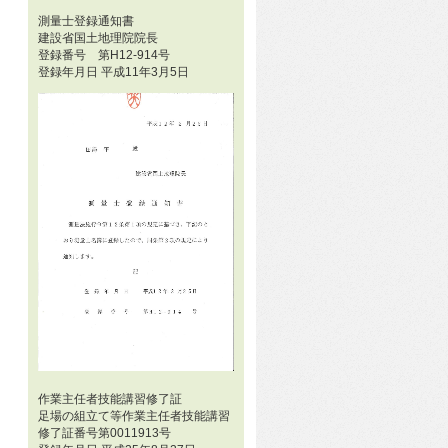
測量士登録通知書
建設省国土地理院院長
登録番号 第H12-914号
登録年月日 平成11年3月5日
作業主任者技能講習修了証
足場の組立て等作業主任者技能講習
修了証番号第0011913号