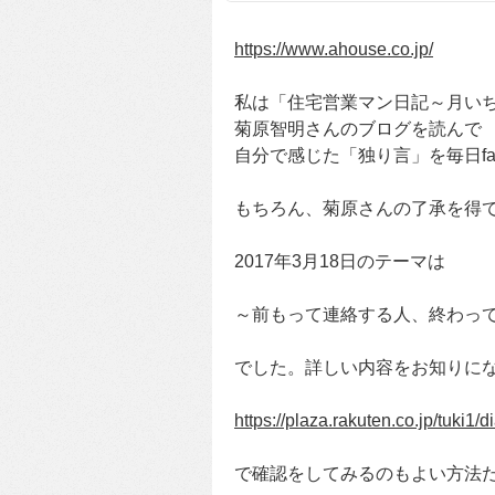
https://www.ahouse.co.jp/
私は「住宅営業マン日記～月い
菊原智明さんのブログを読んで
自分で感じた「独り言」を毎日fa
もちろん、菊原さんの了承を得
2017年3月18日のテーマは
～前もって連絡する人、終わっ
でした。詳しい内容をお知りに
https://plaza.rakuten.co.jp/tuki1
で確認をしてみるのもよい方法