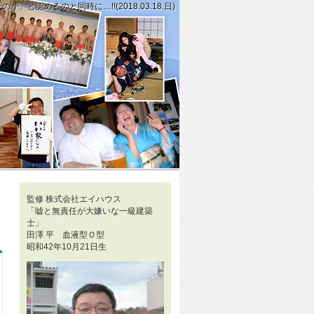
めるのと同時に…!!(2018.03.18.日)
らよいのか?」とか、「最大限に自分の『魅力』を引き出すはどうしたらよいの
勝つ」の一番確実な方法として、紙に箇条書きにして細かく書き、全部できた
監修 株式会社エイハウス
「嘘と無責任が大嫌いな一級建築
士」
田澤 平 血液型Ｏ型
昭和42年10月21日生