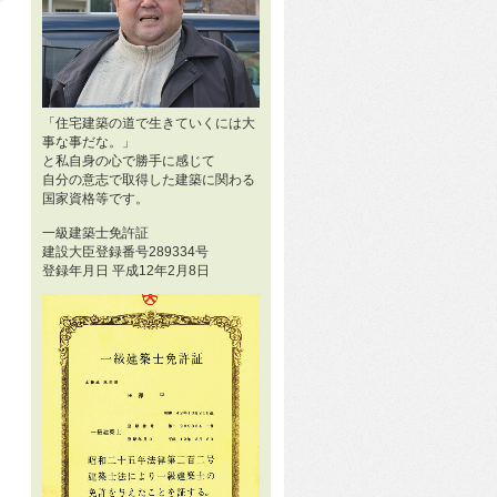
「住宅建築の道で生きていくには大
事な事だな。」
と私自身の心で勝手に感じて
自分の意志で取得した建築に関わる
国家資格等です。
一級建築士免許証
建設大臣登録番号289334号
登録年月日 平成12年2月8日