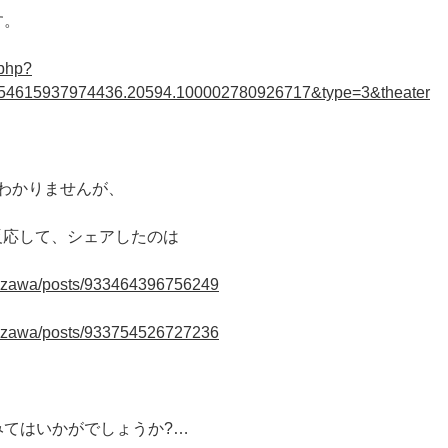
す。
.php?
154615937974436.20594.100002780926717&type=3&theater
くわかりませんが、
で反応して、シェアしたのは
.tazawa/posts/933464396756249
.tazawa/posts/933754526727236
みてはいかがでしょうか?…