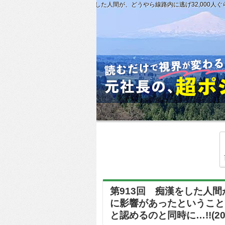
第913回 痴漢をした人間が、どうやら線路内に逃げ32,000人ぐ
第913回 痴漢をした人間
に影響があったということ
と認めるのと同時に…!!(2018