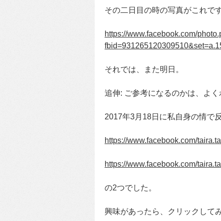
その二日目の時の写真がこれで
https://www.facebook.com/photo
fbid=931265120309510&set=a.
それでは、また明日。
追伸: ご参考になるのかは、よ
2017年3月18日に私自身の情
https://www.facebook.com/taira
https://www.facebook.com/taira
の2つでした。
興味があったら、クリックして