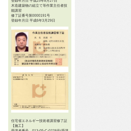
登録年月日 平成25年8月27日
木造建築物の組立て等作業主任者技
能講習
修了証番号第0000191号
登録年月日 平成6年3月29日
住宅省エネルギー技術者講習修了証
【施工】
受講者番号 013-05-C-0228号(受講