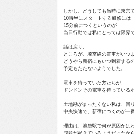
しかし、どうしても当時に東京
10時半にスタートする研修には
15分前につくというのが
当日行動では私にとっては限界
話は戻り、
ところが、埼京線の電車がいつ
どうやら新宿にもいつ到着する
予定もたたないようでした。
電車を待っていた方たちが、
ドンドンその電車を待っている
土地勘がまったくない私は、回
中央快速で、新宿につくのが一
理由は、池袋駅で何が原因かは
問題が起きているようだったか