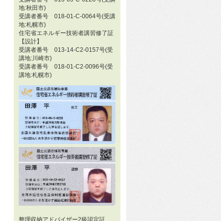
地:秋田市)
受講者番号 018-01-C-0064号(受講
地:札幌市)
住宅省エネルギー技術者講習修了証
【設計】
受講者番号 013-14-C2-0157号(受
講地:川崎市)
受講者番号 018-01-C2-0096号(受
講地:札幌市)
整理収納アドバイザー2級認定証