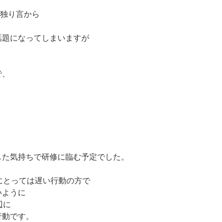
いた独り言から
話題になってしまいますが
で、
り
した気持ちで研修に臨む予定でした。
にとっては遅い行動の方で
いように
辺に
行動です。