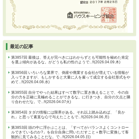
最近の記事
第3857回 最後は、答えが完ぺきにはわからずとも可能性を秘めた肯定
を選ぶ傾向があるな。がどうも私の性のようで...!!(2026.04.09.木)
第3856回 いろいろな業界で、倒産や廃業する会社が増えている情報が
入ってきますが、もしかすると大量に人を雇って成立する会社形式をや
めて...!!(2026.04.08.水)
第3855回 自分でやった結果はすべて数字に置き換えることで、今の自
分の力を正確に見極めることができるな。に行きつき、自分の欠点と隣
り合わせだな。で...!!(2026.04.07火)
第3854回 タダの情報には限界がある。それ以上踏み込めば、「良か
れ」と思って素直な心で与えたこともで...!!(2026.04.06.月)
第3853回 頭の中に浮かぶことは、「すべてがバランスよくコントロー
ルできているのか?」を自分自身に問いただすこと＋数字に変換して客
観的に見てみることだな。で...!!(2026.04.05.日)