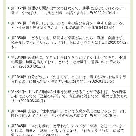
第3852回 無理やり聞き出すのではなくて、勝手に話してくれるのが一
番で、やっぱり、「北風と太陽」の話のように...!!(2026.04.04.土)
第3851回 「簡単」にする。とは、今の自分自身を、今すぐ楽にする。
という意味と履き違えるなよ。が私の教訓で...!!(2026.04.03.金)
第3850回 「どうしても、確認する必要があったら、直接、会話せず、
私を介してくださいね。」とだけ、お伝えすることにし...!!(2026.04.02.
木)
第3849回 必然的に、できる仕事はできるだけ早く仕上げておき、不測
の事態に時間を備えておく。ということが勝手に意識の中に留めら
れ...!!(2026.04.01.水)
第3848回 自分が欲しくてたまらず、さらには、責任も取れる結果を得
られるように挑んでいく生き方が私は好きで...!!(2026.03.31.火)
第3847回 すべての順位の仕事を完成させることができれば、それ自体
が私にとっての「至福の時間」で、私自身に対しての一番のご褒美とな
り...!!(2026.03.30.月)
第3846回 完全に「仕事が趣味」という表現が私にはピッタシで、それ
以外は何もいらないな。というのが私の本音で...!!(2026.03.29.日)
第3845回 「当たり前だ」と思わず、すべてが「奇跡」と思って生きて
いれば、自然と「感謝」するようになり、「仕草」や「行動」に出て
帰ってくるな。で...!!(2026.03.28.土)