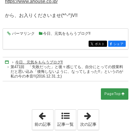
https://www.ahouse.co.jp/
から、お入りくださいませ(*^-^)V!!
パーマリンク
今日、元気をもらうブログ‼
entry4834
ポスト
シェア
entry4834
entry4834
今日、元気をもらうブログ‼
Home
第471回 「失敗だった」と後々感じても、自分にとっての授業料
だと思い込み「後悔しないように、なってしまった!!」というのが
私の今の本音!!(2016.12.31.土)
PageTop
「第470回 「いやぁ～歳をとると１年が
「第472回 20
前の記事
記事一覧
次の記事