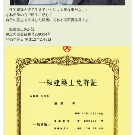
「住宅建築の道で生きていくには大事な事だな。」
と私自身の心で勝手に感じて
自分の意志で取得した建築に関わる国家資格等です。
一級建築士免許証
建設大臣登録番号289334号
登録年月日 平成12年2月8日