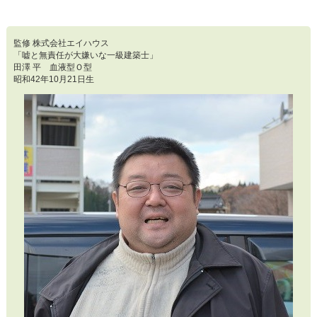
監修 株式会社エイハウス
「嘘と無責任が大嫌いな一級建築士」
田澤 平 血液型Ｏ型
昭和42年10月21日生