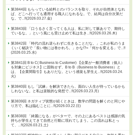
第3844回 もらっている給料とのバランスを取り、それが自然体となれ
ば、どこへ行っても通用する職人になれるな。で、結局は自分次第だ
な。で...!!(2026.03.27.金)
第3843回 「口うるさく言ってくる人は、私に対して脈ありで、期待し
ているな。」という風にも受け止めて私は生き...!!(2026.03.26.木)
第3842回 「時代の流れ逆らわずに生きることだな。」これが私のうま
くいく秘訣で「長い物には巻かれろ。」かな!?=「何かを変える」で...!!
(2026.03.25.水)
第3841回 B to C( Business to Customer) 【企業が一般消費者（個人）
を対象にビジネス】に固執せず、B to B（Business to Business）と
は、【企業間取引】もありだな。という感覚も芽生え...!!(2026.03.24.
火)
第3840回 もし「試練」を解決できたら、面白い人生が待っているかも
しれないな。と私は楽観的な発想で...!!(2026.03.23.月)
第3839回 ネガティブ状態が続くときは、数学の問題を解くのと同じや
り方で、私は臨むことに...!!(2026.03.22.日)
第3838回 「綺麗になる」がベターで、その上にあるベストは感謝の気
持ちが芽生えてきて自然と行動に現れてしまう。この流れは私とっ
て、...!!(2026.03.21.土)