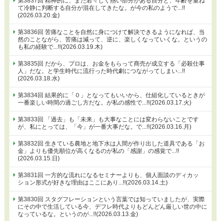
第3837回 精神的に、まだ若々しく熱い部分がある自分と、年齢を重ね
て冷静に判断する自分が混在してきたな。が今の私のようで...!!
(2026.03.20.金)
第3836回 苦痛なことを自然に身につけて解決できるようになれば、当
然のことながら、苦痛は減って、逆に、楽しくなっていくな。というの
も私の経験で...!!(2026.03.19.木)
第3835回 だから、プロは、お金をもらって商売が成立する「必殺仕事
人」だな。と学生時代に流行った時代劇につながってしまい...!!
(2026.03.18.水)
第3834回 結果的に「０」となってもいいから、仕組化しているときが
一番楽しい時間の過ごし方だな。が私の感性で...!!(2026.03.17.火)
第3833回 「過去」も「未来」も大事なことには変わらないことです
が、私にとっては、「今」が一番大事だな。で...!!(2026.03.16.月)
第3832回 生きている農地と地下水は人間が作り出した道具である「お
金」よりも優先順位が高くなるのが私の「感謝」の感覚で...!!
(2026.03.15.日)
第3831回 一方的な流れになるセミナーよりも、個人面談のディカッ
ション形式が好きな理由はここにあり...!!(2026.03.14.土)
第3830回 スタグフレーションという言葉では知っていましたが、実際
にその中で生活している今、デフレ時代よりもどんどん厳しい世の中に
なっているな。というのが...!!(2026.03.13.金)