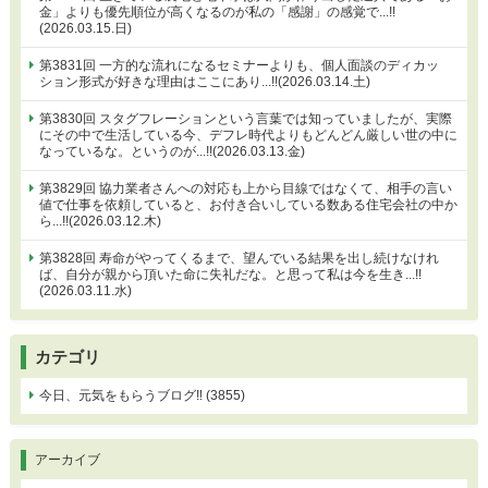
金」よりも優先順位が高くなるのが私の「感謝」の感覚で...!!
(2026.03.15.日)
第3831回 一方的な流れになるセミナーよりも、個人面談のディカッ
ション形式が好きな理由はここにあり...!!(2026.03.14.土)
第3830回 スタグフレーションという言葉では知っていましたが、実際
にその中で生活している今、デフレ時代よりもどんどん厳しい世の中に
なっているな。というのが...!!(2026.03.13.金)
第3829回 協力業者さんへの対応も上から目線ではなくて、相手の言い
値で仕事を依頼していると、お付き合いしている数ある住宅会社の中か
ら...!!(2026.03.12.木)
第3828回 寿命がやってくるまで、望んでいる結果を出し続けなけれ
ば、自分が親から頂いた命に失礼だな。と思って私は今を生き...!!
(2026.03.11.水)
カテゴリ
今日、元気をもらうブログ‼ (3855)
アーカイブ