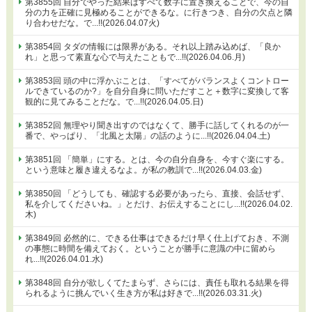
第3855回 自分でやった結果はすべて数字に置き換えることで、今の自
分の力を正確に見極めることができるな。に行きつき、自分の欠点と隣
り合わせだな。で...!!(2026.04.07火)
第3854回 タダの情報には限界がある。それ以上踏み込めば、「良か
れ」と思って素直な心で与えたこともで...!!(2026.04.06.月)
第3853回 頭の中に浮かぶことは、「すべてがバランスよくコントロー
ルできているのか?」を自分自身に問いただすこと＋数字に変換して客
観的に見てみることだな。で...!!(2026.04.05.日)
第3852回 無理やり聞き出すのではなくて、勝手に話してくれるのが一
番で、やっぱり、「北風と太陽」の話のように...!!(2026.04.04.土)
第3851回 「簡単」にする。とは、今の自分自身を、今すぐ楽にする。
という意味と履き違えるなよ。が私の教訓で...!!(2026.04.03.金)
第3850回 「どうしても、確認する必要があったら、直接、会話せず、
私を介してくださいね。」とだけ、お伝えすることにし...!!(2026.04.02.
木)
第3849回 必然的に、できる仕事はできるだけ早く仕上げておき、不測
の事態に時間を備えておく。ということが勝手に意識の中に留めら
れ...!!(2026.04.01.水)
第3848回 自分が欲しくてたまらず、さらには、責任も取れる結果を得
られるように挑んでいく生き方が私は好きで...!!(2026.03.31.火)