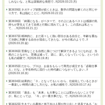
しれないな。と私は楽観的な発想で...!!(2026.03.23.月)
第3839回 ネガティブ状態が続くときは、数学の問題を解くのと同じや
り方で、私は臨むことに...!!(2026.03.22.日)
第3838回 「綺麗になる」がベターで、その上にあるベストは感謝の気
持ちが芽生えてきて自然と行動に現れてしまう。この流れは私とっ
て、...!!(2026.03.21.土)
第3837回 精神的に、まだ若々しく熱い部分がある自分と、年齢を重ね
て冷静に判断する自分が混在してきたな。が今の私のようで...!!
(2026.03.20.金)
第3836回 苦痛なことを自然に身につけて解決できるようになれば、当
然のことながら、苦痛は減って、逆に、楽しくなっていくな。というの
も私の経験で...!!(2026.03.19.木)
第3835回 だから、プロは、お金をもらって商売が成立する「必殺仕事
人」だな。と学生時代に流行った時代劇につながってしまい...!!
(2026.03.18.水)
第3834回 結果的に「０」となってもいいから、仕組化しているときが
一番楽しい時間の過ごし方だな。が私の感性で...!!(2026.03.17.火)
第3833回 「過去」も「未来」も大事なことには変わらないことです
が、私にとっては、「今」が一番大事だな。で...!!(2026.03.16.月)
第3832回 生きている農地と地下水は人間が作り出した道具である「お