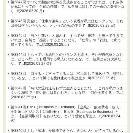
第3847回 すべての順位の仕事を完成させることができれば、それ自体
が私にとっての「至福の時間」で、私自身に対しての一番のご褒美とな
り...!!(2026.03.30.月)
第3846回 完全に「仕事が趣味」という表現が私にはピッタシで、それ
以外は何もいらないな。というのが私の本音で...!!(2026.03.29.日)
第3845回 「当たり前だ」と思わず、すべてが「奇跡」と思って生きて
いれば、自然と「感謝」するようになり、「仕草」や「行動」に出て
帰ってくるな。で...!!(2026.03.28.土)
第3844回 もらっている給料とのバランスを取り、それが自然体となれ
ば、どこへ行っても通用する職人になれるな。で、結局は自分次第だ
な。で...!!(2026.03.27.金)
第3843回 「口うるさく言ってくる人は、私に対して脈ありで、期待し
ているな。」という風にも受け止めて私は生き...!!(2026.03.26.木)
第3842回 「時代の流れ逆らわずに生きることだな。」これが私のうま
くいく秘訣で「長い物には巻かれろ。」かな!?=「何かを変える」で...!!
(2026.03.25.水)
第3841回 B to C( Business to Customer) 【企業が一般消費者（個人）
を対象にビジネス】に固執せず、B to B（Business to Business）と
は、【企業間取引】もありだな。という感覚も芽生え...!!(2026.03.24.
火)
第3840回 もし「試練」を解決できたら、面白い人生が待っているかも