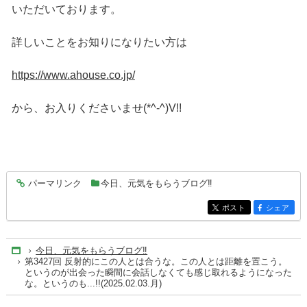
いただいております。
詳しいことをお知りになりたい方は
https://www.ahouse.co.jp/
から、お入りくださいませ(*^-^)V!!
パーマリンク
今日、元気をもらうブログ‼
entry9400
ポスト
シェア
entry9400
entry9400
今日、元気をもらうブログ‼
Home
第3427回 反射的にこの人とは合うな。この人とは距離を置こう。
というのが出会った瞬間に会話しなくても感じ取れるようになった
な。というのも...!!(2025.02.03.月)