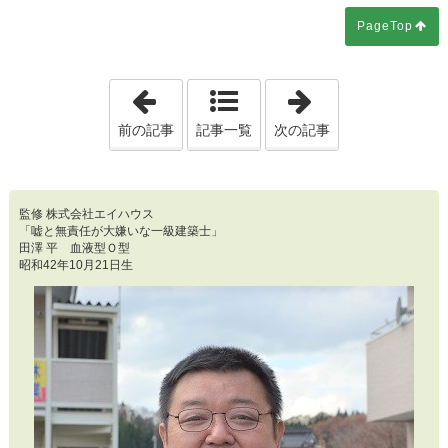
PageTop
「第3426回 準備を怠らずに自分自身の心の
「第3428回 私
前の記事
記事一覧
次の記事
監修 株式会社エイハウス
「嘘と無責任が大嫌いな一級建築士」
田澤 平 血液型Ｏ型
昭和42年10月21日生