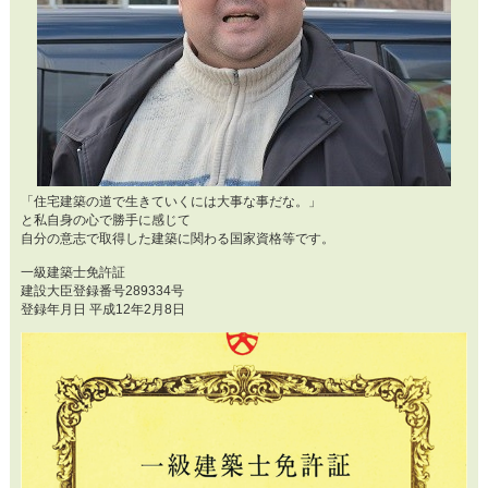
「住宅建築の道で生きていくには大事な事だな。」
と私自身の心で勝手に感じて
自分の意志で取得した建築に関わる国家資格等です。
一級建築士免許証
建設大臣登録番号289334号
登録年月日 平成12年2月8日