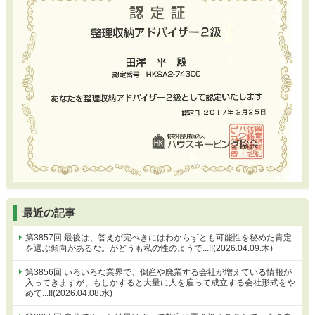
最近の記事
第3857回 最後は、答えが完ぺきにはわからずとも可能性を秘めた肯定
を選ぶ傾向があるな。がどうも私の性のようで...!!(2026.04.09.木)
第3856回 いろいろな業界で、倒産や廃業する会社が増えている情報が
入ってきますが、もしかすると大量に人を雇って成立する会社形式をや
めて...!!(2026.04.08.水)