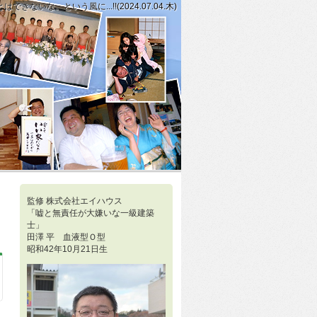
な。という風に...!!(2024.07.04.木)
上がり、健康に良くないことは知っていますが、自分で望んだ結果に至った方が心
決めをしている方に私は美学を感じてしまうわけとは...!!(2024.07.05
監修 株式会社エイハウス
「嘘と無責任が大嫌いな一級建築
士」
田澤 平 血液型Ｏ型
昭和42年10月21日生