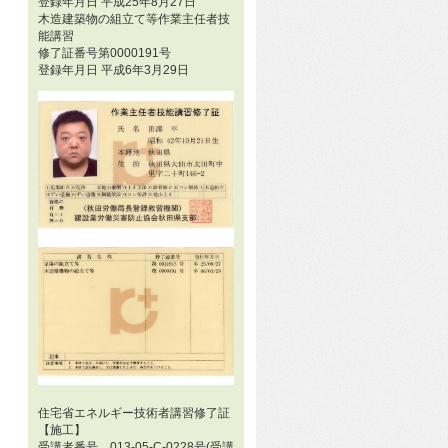
登録年月日 平成25年8月27日
木造建築物の組立て等作業主任者技
能講習
修了証番号第0000191号
登録年月日 平成6年3月29日
住宅省エネルギー技術者講習修了証
【施工】
受講者番号 013-05-C-0228号(受講