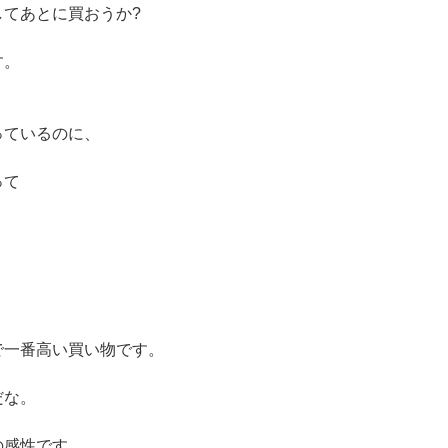
てあとに買おうか?
す。
っているのに、
って
で一番高い買い物です。
だな。
の感性です。