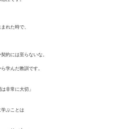
生まれた時で、
。
か契約には至らないな。
から学んだ教訓です。
間は非常に大切」
に学ぶことは
。