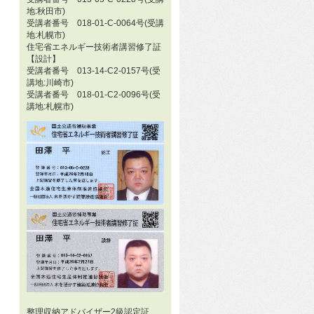
地:秋田市)
受講者番号 018-01-C-0064号(受講
地:札幌市)
住宅省エネルギー技術者講習修了証
【設計】
受講者番号 013-14-C2-0157号(受
講地:川崎市)
受講者番号 018-01-C2-0096号(受
講地:札幌市)
整理収納アドバイザー2級認定証