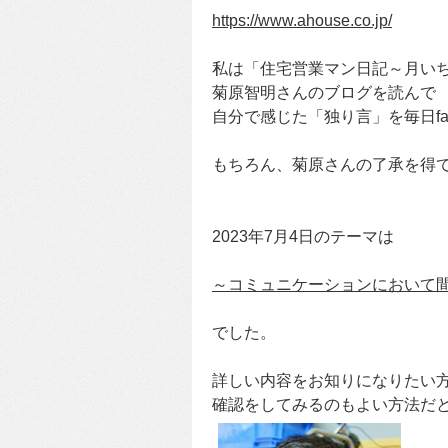
https://www.ahouse.co.jp/
私は「住宅営業マン日記～月い
菊原智明さんのブログを読んで
自分で感じた「独り言」を毎日fa
もちろん、菊原さんの了承を得
2023年7月4日のテーマは
～コミュニケーションにおいて
でした。
詳しい内容をお知りになりたい
確認をしてみるのもよい方法だと感