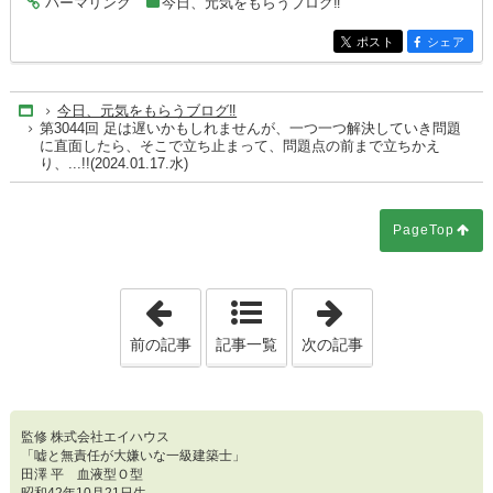
パーマリンク
今日、元気をもらうブログ‼
entry8584
ポスト
シェア
entry8584
entry8584
今日、元気をもらうブログ‼
Home
第3044回 足は遅いかもしれませんが、一つ一つ解決していき問題
に直面したら、そこで立ち止まって、問題点の前まで立ちかえ
り、...!!(2024.01.17.水)
PageTop
「第3043回 実際にはいませんが、今の時
「第3045回 
前の記事
記事一覧
次の記事
監修 株式会社エイハウス
「嘘と無責任が大嫌いな一級建築士」
田澤 平 血液型Ｏ型
昭和42年10月21日生