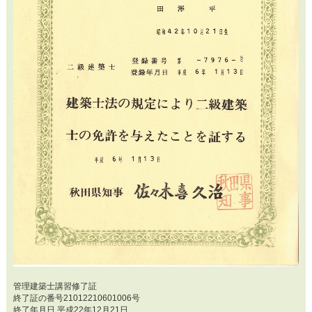
管理建築士講習修了証
終了証の番号21012210601006号
終了年月日 平成22年12月21日