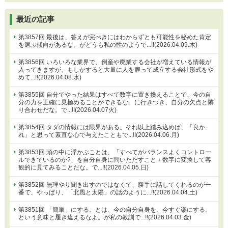
最近の記事
第3857回 最後は、答えが完ぺきにはわからずとも可能性を秘めた肯定
を選ぶ傾向があるな。がどうも私の性のようで...!!(2026.04.09.木)
第3856回 いろいろな業界で、倒産や廃業する会社が増えている情報が
入ってきますが、もしかすると大量に人を雇って成立する会社形式をや
めて...!!(2026.04.08.水)
第3855回 自分でやった結果はすべて数字に置き換えることで、今の自
分の力を正確に見極めることができるな。に行きつき、自分の欠点と隣
り合わせだな。で...!!(2026.04.07火)
第3854回 タダの情報には限界がある。それ以上踏み込めば、「良か
れ」と思って素直な心で与えたこともで...!!(2026.04.06.月)
第3853回 頭の中に浮かぶことは、「すべてがバランスよくコントロー
ルできているのか?」を自分自身に問いただすこと＋数字に変換して客
観的に見てみることだな。で...!!(2026.04.05.日)
第3852回 無理やり聞き出すのではなくて、勝手に話してくれるのが一
番で、やっぱり、「北風と太陽」の話のように...!!(2026.04.04.土)
第3851回 「簡単」にする。とは、今の自分自身を、今すぐ楽にする。
という意味と履き違えるなよ。が私の教訓で...!!(2026.04.03.金)