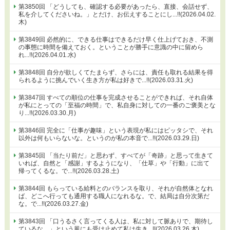
第3850回 「どうしても、確認する必要があったら、直接、会話せず、
私を介してくださいね。」とだけ、お伝えすることにし...!!(2026.04.02.
木)
第3849回 必然的に、できる仕事はできるだけ早く仕上げておき、不測
の事態に時間を備えておく。ということが勝手に意識の中に留めら
れ...!!(2026.04.01.水)
第3848回 自分が欲しくてたまらず、さらには、責任も取れる結果を得
られるように挑んでいく生き方が私は好きで...!!(2026.03.31.火)
第3847回 すべての順位の仕事を完成させることができれば、それ自体
が私にとっての「至福の時間」で、私自身に対しての一番のご褒美とな
り...!!(2026.03.30.月)
第3846回 完全に「仕事が趣味」という表現が私にはピッタシで、それ
以外は何もいらないな。というのが私の本音で...!!(2026.03.29.日)
第3845回 「当たり前だ」と思わず、すべてが「奇跡」と思って生きて
いれば、自然と「感謝」するようになり、「仕草」や「行動」に出て
帰ってくるな。で...!!(2026.03.28.土)
第3844回 もらっている給料とのバランスを取り、それが自然体となれ
ば、どこへ行っても通用する職人になれるな。で、結局は自分次第だ
な。で...!!(2026.03.27.金)
第3843回 「口うるさく言ってくる人は、私に対して脈ありで、期待し
ているな。」という風にも受け止めて私は生き...!!(2026.03.26.木)