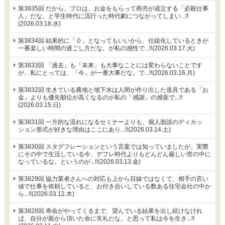
第3835回 だから、プロは、お金をもらって商売が成立する「必殺仕事
人」だな。と学生時代に流行った時代劇につながってしまい...!!
(2026.03.18.水)
第3834回 結果的に「０」となってもいいから、仕組化しているときが
一番楽しい時間の過ごし方だな。が私の感性で...!!(2026.03.17.火)
第3833回 「過去」も「未来」も大事なことには変わらないことです
が、私にとっては、「今」が一番大事だな。で...!!(2026.03.16.月)
第3832回 生きている農地と地下水は人間が作り出した道具である「お
金」よりも優先順位が高くなるのが私の「感謝」の感覚で...!!
(2026.03.15.日)
第3831回 一方的な流れになるセミナーよりも、個人面談のディカッ
ション形式が好きな理由はここにあり...!!(2026.03.14.土)
第3830回 スタグフレーションという言葉では知っていましたが、実際
にその中で生活している今、デフレ時代よりもどんどん厳しい世の中に
なっているな。というのが...!!(2026.03.13.金)
第3829回 協力業者さんへの対応も上から目線ではなくて、相手の言い
値で仕事を依頼していると、お付き合いしている数ある住宅会社の中か
ら...!!(2026.03.12.木)
第3828回 寿命がやってくるまで、望んでいる結果を出し続けなけれ
ば、自分が親から頂いた命に失礼だな。と思って私は今を生き...!!