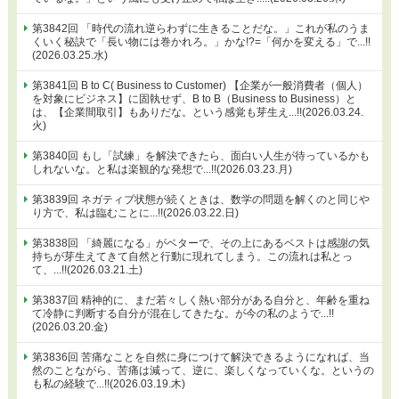
第3842回 「時代の流れ逆らわずに生きることだな。」これが私のうま
くいく秘訣で「長い物には巻かれろ。」かな!?=「何かを変える」で...!!
(2026.03.25.水)
第3841回 B to C( Business to Customer) 【企業が一般消費者（個人）
を対象にビジネス】に固執せず、B to B（Business to Business）と
は、【企業間取引】もありだな。という感覚も芽生え...!!(2026.03.24.
火)
第3840回 もし「試練」を解決できたら、面白い人生が待っているかも
しれないな。と私は楽観的な発想で...!!(2026.03.23.月)
第3839回 ネガティブ状態が続くときは、数学の問題を解くのと同じや
り方で、私は臨むことに...!!(2026.03.22.日)
第3838回 「綺麗になる」がベターで、その上にあるベストは感謝の気
持ちが芽生えてきて自然と行動に現れてしまう。この流れは私とっ
て、...!!(2026.03.21.土)
第3837回 精神的に、まだ若々しく熱い部分がある自分と、年齢を重ね
て冷静に判断する自分が混在してきたな。が今の私のようで...!!
(2026.03.20.金)
第3836回 苦痛なことを自然に身につけて解決できるようになれば、当
然のことながら、苦痛は減って、逆に、楽しくなっていくな。というの
も私の経験で...!!(2026.03.19.木)