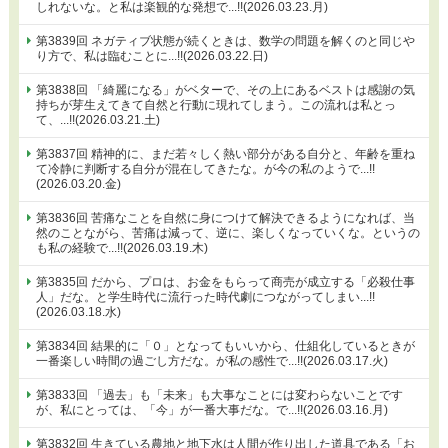
しれないな。と私は楽観的な発想で...!!(2026.03.23.月)
第3839回 ネガティブ状態が続くときは、数学の問題を解くのと同じや
り方で、私は臨むことに...!!(2026.03.22.日)
第3838回 「綺麗になる」がベターで、その上にあるベストは感謝の気
持ちが芽生えてきて自然と行動に現れてしまう。この流れは私とっ
て、...!!(2026.03.21.土)
第3837回 精神的に、まだ若々しく熱い部分がある自分と、年齢を重ね
て冷静に判断する自分が混在してきたな。が今の私のようで...!!
(2026.03.20.金)
第3836回 苦痛なことを自然に身につけて解決できるようになれば、当
然のことながら、苦痛は減って、逆に、楽しくなっていくな。というの
も私の経験で...!!(2026.03.19.木)
第3835回 だから、プロは、お金をもらって商売が成立する「必殺仕事
人」だな。と学生時代に流行った時代劇につながってしまい...!!
(2026.03.18.水)
第3834回 結果的に「０」となってもいいから、仕組化しているときが
一番楽しい時間の過ごし方だな。が私の感性で...!!(2026.03.17.火)
第3833回 「過去」も「未来」も大事なことには変わらないことです
が、私にとっては、「今」が一番大事だな。で...!!(2026.03.16.月)
第3832回 生きている農地と地下水は人間が作り出した道具である「お