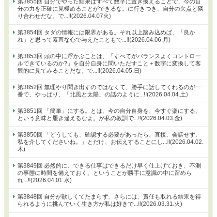
第3855回 自分でやった結果はすべて数字に置き換えることで、今の自
分の力を正確に見極めることができるな。に行きつき、自分の欠点と隣
り合わせだな。で...!!(2026.04.07火)
第3854回 タダの情報には限界がある。それ以上踏み込めば、「良か
れ」と思って素直な心で与えたこともで...!!(2026.04.06.月)
第3853回 頭の中に浮かぶことは、「すべてがバランスよくコントロー
ルできているのか?」を自分自身に問いただすこと＋数字に変換して客
観的に見てみることだな。で...!!(2026.04.05.日)
第3852回 無理やり聞き出すのではなくて、勝手に話してくれるのが一
番で、やっぱり、「北風と太陽」の話のように...!!(2026.04.04.土)
第3851回 「簡単」にする。とは、今の自分自身を、今すぐ楽にする。
という意味と履き違えるなよ。が私の教訓で...!!(2026.04.03.金)
第3850回 「どうしても、確認する必要があったら、直接、会話せず、
私を介してくださいね。」とだけ、お伝えすることにし...!!(2026.04.02.
木)
第3849回 必然的に、できる仕事はできるだけ早く仕上げておき、不測
の事態に時間を備えておく。ということが勝手に意識の中に留めら
れ...!!(2026.04.01.水)
第3848回 自分が欲しくてたまらず、さらには、責任も取れる結果を得
られるように挑んでいく生き方が私は好きで...!!(2026.03.31.火)