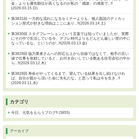
金」よりも優先順位が高くなるのが私の「感謝」の感覚で...!!
(2026.03.15.日)
第3831回 一方的な流れになるセミナーよりも、個人面談のディカッ
ション形式が好きな理由はここにあり...!!(2026.03.14.土)
第3830回 スタグフレーションという言葉では知っていましたが、実際
にその中で生活している今、デフレ時代よりもどんどん厳しい世の中に
なっているな。というのが...!!(2026.03.13.金)
第3829回 協力業者さんへの対応も上から目線ではなくて、相手の言い
値で仕事を依頼していると、お付き合いしている数ある住宅会社の中か
ら...!!(2026.03.12.木)
第3828回 寿命がやってくるまで、望んでいる結果を出し続けなけれ
ば、自分が親から頂いた命に失礼だな。と思って私は今を生き...!!
(2026.03.11.水)
カテゴリ
今日、元気をもらうブログ‼ (3855)
アーカイブ