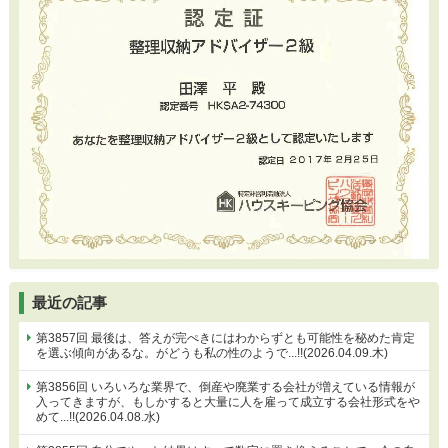
最近の記事
第3857回 最後は、答えが完ぺきにはわからずとも可能性を秘めた肯定
を選ぶ傾向があるな。がどうも私の性のようで...!!(2026.04.09.木)
第3856回 いろいろな業界で、倒産や廃業する会社が増えている情報が
入ってきますが、もしかすると大量に人を雇って成立する会社形式をや
めて...!!(2026.04.08.水)