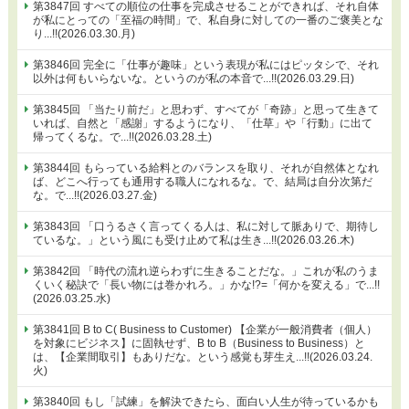
第3847回 すべての順位の仕事を完成させることができれば、それ自体
が私にとっての「至福の時間」で、私自身に対しての一番のご褒美とな
り...!!(2026.03.30.月)
第3846回 完全に「仕事が趣味」という表現が私にはピッタシで、それ
以外は何もいらないな。というのが私の本音で...!!(2026.03.29.日)
第3845回 「当たり前だ」と思わず、すべてが「奇跡」と思って生きて
いれば、自然と「感謝」するようになり、「仕草」や「行動」に出て
帰ってくるな。で...!!(2026.03.28.土)
第3844回 もらっている給料とのバランスを取り、それが自然体となれ
ば、どこへ行っても通用する職人になれるな。で、結局は自分次第だ
な。で...!!(2026.03.27.金)
第3843回 「口うるさく言ってくる人は、私に対して脈ありで、期待し
ているな。」という風にも受け止めて私は生き...!!(2026.03.26.木)
第3842回 「時代の流れ逆らわずに生きることだな。」これが私のうま
くいく秘訣で「長い物には巻かれろ。」かな!?=「何かを変える」で...!!
(2026.03.25.水)
第3841回 B to C( Business to Customer) 【企業が一般消費者（個人）
を対象にビジネス】に固執せず、B to B（Business to Business）と
は、【企業間取引】もありだな。という感覚も芽生え...!!(2026.03.24.
火)
第3840回 もし「試練」を解決できたら、面白い人生が待っているかも