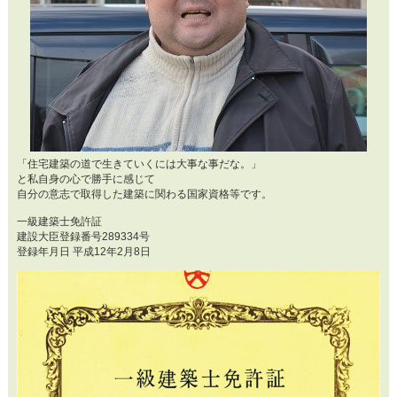
「住宅建築の道で生きていくには大事な事だな。」
と私自身の心で勝手に感じて
自分の意志で取得した建築に関わる国家資格等です。
一級建築士免許証
建設大臣登録番号289334号
登録年月日 平成12年2月8日