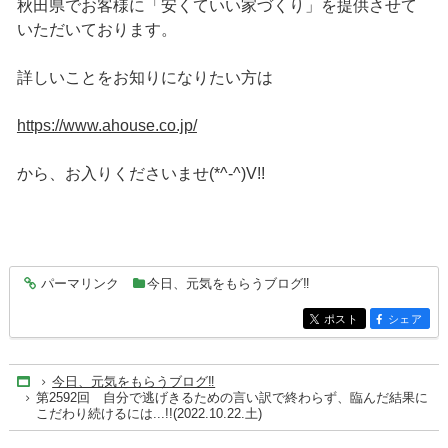
秋田県でお客様に「安くていい家づくり」を提供させて
いただいております。
詳しいことをお知りになりたい方は
https://www.ahouse.co.jp/
から、お入りくださいませ(*^-^)V!!
パーマリンク
今日、元気をもらうブログ‼
entry7516
ポスト
シェア
entry7516
entry7516
今日、元気をもらうブログ‼
Home
第2592回 自分で逃げきるための言い訳で終わらず、臨んだ結果に
こだわり続けるには...!!(2022.10.22.土)