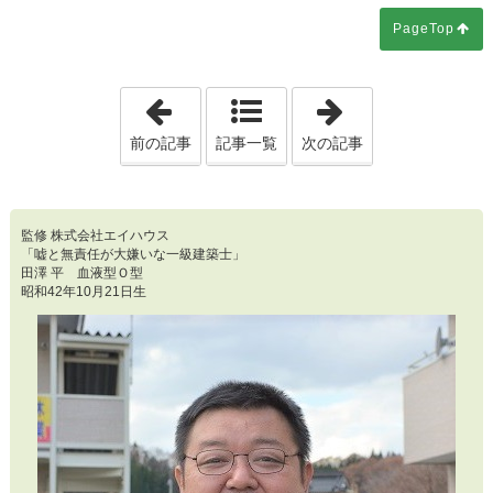
PageTop
「第2591回 できれば、フルスイングしな
「第2593回 「
前の記事
記事一覧
次の記事
監修 株式会社エイハウス
「嘘と無責任が大嫌いな一級建築士」
田澤 平 血液型Ｏ型
昭和42年10月21日生