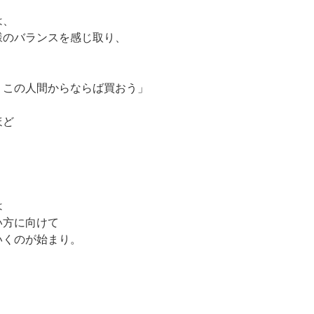
は、
様のバランスを感じ取り、
、この人間からならば買おう」
ほど
。
は
い方に向けて
いくのが始まり。