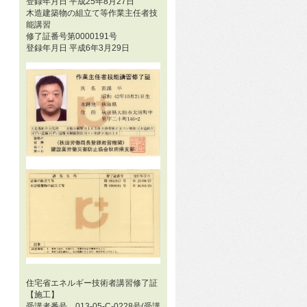
登録年月日 平成25年8月27日
木造建築物の組立て等作業主任者技
能講習
修了証番号第0000191号
登録年月日 平成6年3月29日
住宅省エネルギー技術者講習修了証
【施工】
受講者番号 013-05-C-0228号(受講