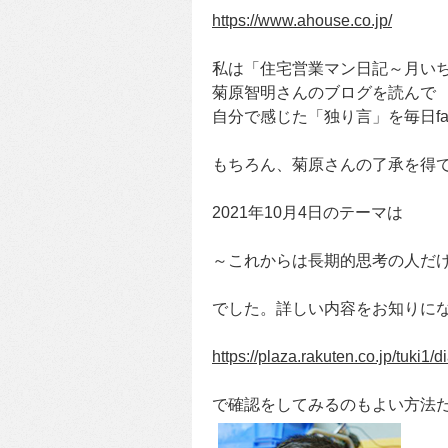
https://www.ahouse.co.jp/
私は「住宅営業マン日記～月い
菊原智明さんのブログを読んで
自分で感じた「独り言」を毎日fa
もちろん、菊原さんの了承を得
2021年10月4日のテーマは
～これからは長期的思考の人だ
でした。詳しい内容をお知りに
https://plaza.rakuten.co.jp/tuki1
で確認をしてみるのもよい方法だ