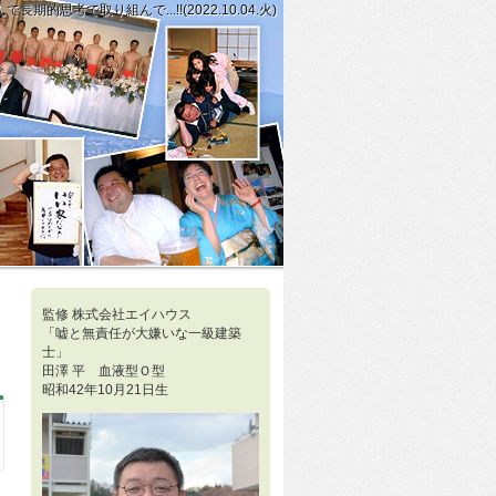
考で取り組んで...!!(2022.10.04.火)
まる技の方を好む傾向にあり...!!(2022.10.03.月)」
すると披露できないかもしれませんが、それが無料の宿命だと割り切って生きるのが
監修 株式会社エイハウス
「嘘と無責任が大嫌いな一級建築
士」
田澤 平 血液型Ｏ型
昭和42年10月21日生