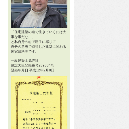
「住宅建築の道で生きていくには大
事な事だな。」
と私自身の心で勝手に感じて
自分の意志で取得した建築に関わる
国家資格等です。
一級建築士免許証
建設大臣登録番号289334号
登録年月日 平成12年2月8日