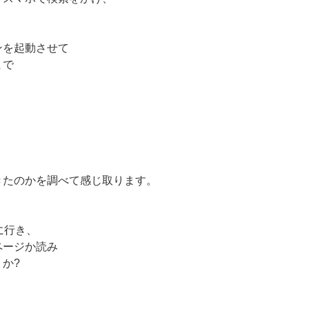
ンを起動させて
まで
きたのかを調べて感じ取ります。
に行き、
ページか読み
か?