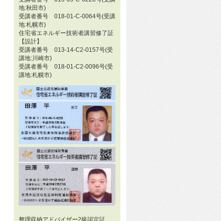
地:秋田市)
受講者番号 018-01-C-0064号(受講
地:札幌市)
住宅省エネルギー技術者講習修了証
【設計】
受講者番号 013-14-C2-0157号(受
講地:川崎市)
受講者番号 018-01-C2-0096号(受
講地:札幌市)
整理収納アドバイザー2級認定証