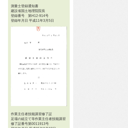
測量士登録通知書
建設省国土地理院院長
登録番号 第H12-914号
登録年月日 平成11年3月5日
作業主任者技能講習修了証
足場の組立て等作業主任者技能講習
修了証番号第0011913号