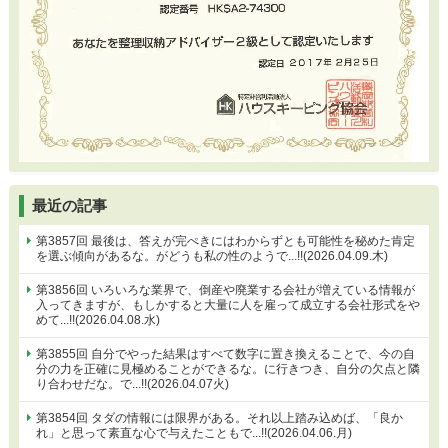
最近の記事
第3857回 最後は、答えが完ぺきにはわからずとも可能性を秘めた肯定
を選ぶ傾向があるな。がどうも私の性のようで...!!(2026.04.09.木)
第3856回 いろいろな業界で、倒産や廃業する会社が増えている情報が
入ってきますが、もしかすると大量に人を雇って成立する会社形式をや
めて...!!(2026.04.08.水)
第3855回 自分でやった結果はすべて数字に置き換えることで、今の自
分の力を正確に見極めることができるな。に行きつき、自分の欠点と隣
り合わせだな。で...!!(2026.04.07火)
第3854回 タダの情報には限界がある。それ以上踏み込めば、「良か
れ」と思って素直な心で与えたこともで...!!(2026.04.06.月)