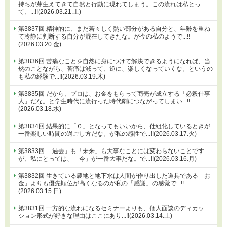
持ちが芽生えてきて自然と行動に現れてしまう。この流れは私とっ
て、...!!(2026.03.21.土)
第3837回 精神的に、まだ若々しく熱い部分がある自分と、年齢を重ね
て冷静に判断する自分が混在してきたな。が今の私のようで...!!
(2026.03.20.金)
第3836回 苦痛なことを自然に身につけて解決できるようになれば、当
然のことながら、苦痛は減って、逆に、楽しくなっていくな。というの
も私の経験で...!!(2026.03.19.木)
第3835回 だから、プロは、お金をもらって商売が成立する「必殺仕事
人」だな。と学生時代に流行った時代劇につながってしまい...!!
(2026.03.18.水)
第3834回 結果的に「０」となってもいいから、仕組化しているときが
一番楽しい時間の過ごし方だな。が私の感性で...!!(2026.03.17.火)
第3833回 「過去」も「未来」も大事なことには変わらないことです
が、私にとっては、「今」が一番大事だな。で...!!(2026.03.16.月)
第3832回 生きている農地と地下水は人間が作り出した道具である「お
金」よりも優先順位が高くなるのが私の「感謝」の感覚で...!!
(2026.03.15.日)
第3831回 一方的な流れになるセミナーよりも、個人面談のディカッ
ション形式が好きな理由はここにあり...!!(2026.03.14.土)