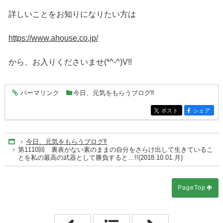
詳しいことをお知りになりたい方は
https://www.ahouse.co.jp/
から、お入りくださいませ(*^-^)V!!
パーマリンク
今日、元気をもらうブログ‼
entry4195
ポスト
シェア
entry4195
entry4195
今日、元気をもらうブログ‼
Home
第1110回 裏表がない素のままの自分をさらけ出して生きているこ
とを私の最高の武器として勝負すると…!!(2018.10.01.月)
PageTop
「第1109回 私の印象では、カタカナ言葉
「第1111回 