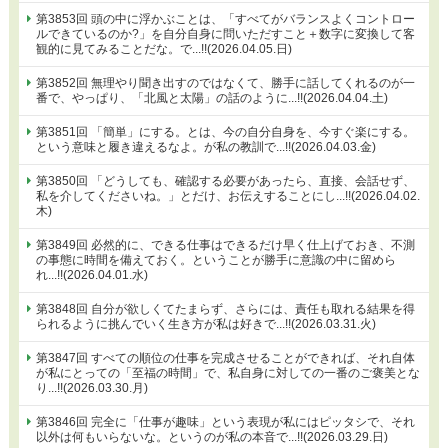
第3853回 頭の中に浮かぶことは、「すべてがバランスよくコントロー
ルできているのか?」を自分自身に問いただすこと＋数字に変換して客
観的に見てみることだな。で...!!(2026.04.05.日)
第3852回 無理やり聞き出すのではなくて、勝手に話してくれるのが一
番で、やっぱり、「北風と太陽」の話のように...!!(2026.04.04.土)
第3851回 「簡単」にする。とは、今の自分自身を、今すぐ楽にする。
という意味と履き違えるなよ。が私の教訓で...!!(2026.04.03.金)
第3850回 「どうしても、確認する必要があったら、直接、会話せず、
私を介してくださいね。」とだけ、お伝えすることにし...!!(2026.04.02.
木)
第3849回 必然的に、できる仕事はできるだけ早く仕上げておき、不測
の事態に時間を備えておく。ということが勝手に意識の中に留めら
れ...!!(2026.04.01.水)
第3848回 自分が欲しくてたまらず、さらには、責任も取れる結果を得
られるように挑んでいく生き方が私は好きで...!!(2026.03.31.火)
第3847回 すべての順位の仕事を完成させることができれば、それ自体
が私にとっての「至福の時間」で、私自身に対しての一番のご褒美とな
り...!!(2026.03.30.月)
第3846回 完全に「仕事が趣味」という表現が私にはピッタシで、それ
以外は何もいらないな。というのが私の本音で...!!(2026.03.29.日)