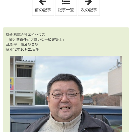
前の記事
記事一覧
次の記事
監修 株式会社エイハウス
「嘘と無責任が大嫌いな一級建築士」
田澤 平 血液型Ｏ型
昭和42年10月21日生