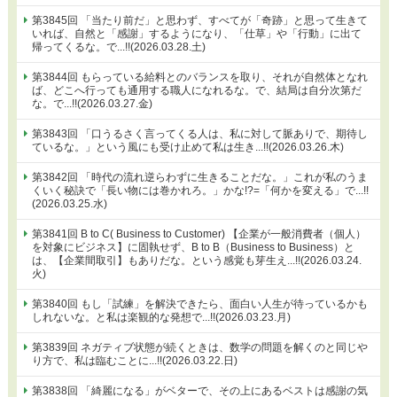
第3845回 「当たり前だ」と思わず、すべてが「奇跡」と思って生きて
いれば、自然と「感謝」するようになり、「仕草」や「行動」に出て
帰ってくるな。で...!!(2026.03.28.土)
第3844回 もらっている給料とのバランスを取り、それが自然体となれ
ば、どこへ行っても通用する職人になれるな。で、結局は自分次第だ
な。で...!!(2026.03.27.金)
第3843回 「口うるさく言ってくる人は、私に対して脈ありで、期待し
ているな。」という風にも受け止めて私は生き...!!(2026.03.26.木)
第3842回 「時代の流れ逆らわずに生きることだな。」これが私のうま
くいく秘訣で「長い物には巻かれろ。」かな!?=「何かを変える」で...!!
(2026.03.25.水)
第3841回 B to C( Business to Customer) 【企業が一般消費者（個人）
を対象にビジネス】に固執せず、B to B（Business to Business）と
は、【企業間取引】もありだな。という感覚も芽生え...!!(2026.03.24.
火)
第3840回 もし「試練」を解決できたら、面白い人生が待っているかも
しれないな。と私は楽観的な発想で...!!(2026.03.23.月)
第3839回 ネガティブ状態が続くときは、数学の問題を解くのと同じや
り方で、私は臨むことに...!!(2026.03.22.日)
第3838回 「綺麗になる」がベターで、その上にあるベストは感謝の気