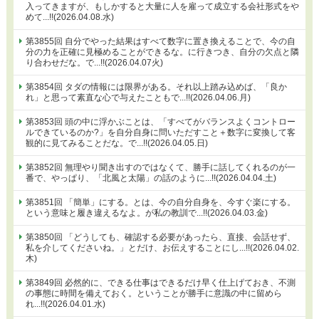
入ってきますが、もしかすると大量に人を雇って成立する会社形式をや
めて...!!(2026.04.08.水)
第3855回 自分でやった結果はすべて数字に置き換えることで、今の自
分の力を正確に見極めることができるな。に行きつき、自分の欠点と隣
り合わせだな。で...!!(2026.04.07火)
第3854回 タダの情報には限界がある。それ以上踏み込めば、「良か
れ」と思って素直な心で与えたこともで...!!(2026.04.06.月)
第3853回 頭の中に浮かぶことは、「すべてがバランスよくコントロー
ルできているのか?」を自分自身に問いただすこと＋数字に変換して客
観的に見てみることだな。で...!!(2026.04.05.日)
第3852回 無理やり聞き出すのではなくて、勝手に話してくれるのが一
番で、やっぱり、「北風と太陽」の話のように...!!(2026.04.04.土)
第3851回 「簡単」にする。とは、今の自分自身を、今すぐ楽にする。
という意味と履き違えるなよ。が私の教訓で...!!(2026.04.03.金)
第3850回 「どうしても、確認する必要があったら、直接、会話せず、
私を介してくださいね。」とだけ、お伝えすることにし...!!(2026.04.02.
木)
第3849回 必然的に、できる仕事はできるだけ早く仕上げておき、不測
の事態に時間を備えておく。ということが勝手に意識の中に留めら
れ...!!(2026.04.01.水)