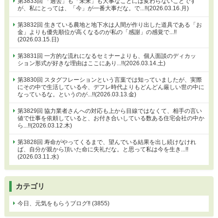
第3833回 「過去」も「未来」も大事なことには変わらないことです
が、私にとっては、「今」が一番大事だな。で...!!(2026.03.16.月)
第3832回 生きている農地と地下水は人間が作り出した道具である「お
金」よりも優先順位が高くなるのが私の「感謝」の感覚で...!!
(2026.03.15.日)
第3831回 一方的な流れになるセミナーよりも、個人面談のディカッ
ション形式が好きな理由はここにあり...!!(2026.03.14.土)
第3830回 スタグフレーションという言葉では知っていましたが、実際
にその中で生活している今、デフレ時代よりもどんどん厳しい世の中に
なっているな。というのが...!!(2026.03.13.金)
第3829回 協力業者さんへの対応も上から目線ではなくて、相手の言い
値で仕事を依頼していると、お付き合いしている数ある住宅会社の中か
ら...!!(2026.03.12.木)
第3828回 寿命がやってくるまで、望んでいる結果を出し続けなけれ
ば、自分が親から頂いた命に失礼だな。と思って私は今を生き...!!
(2026.03.11.水)
カテゴリ
今日、元気をもらうブログ‼ (3855)