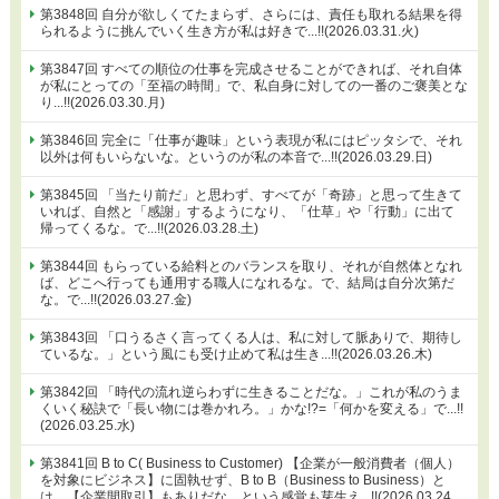
第3848回 自分が欲しくてたまらず、さらには、責任も取れる結果を得
られるように挑んでいく生き方が私は好きで...!!(2026.03.31.火)
第3847回 すべての順位の仕事を完成させることができれば、それ自体
が私にとっての「至福の時間」で、私自身に対しての一番のご褒美とな
り...!!(2026.03.30.月)
第3846回 完全に「仕事が趣味」という表現が私にはピッタシで、それ
以外は何もいらないな。というのが私の本音で...!!(2026.03.29.日)
第3845回 「当たり前だ」と思わず、すべてが「奇跡」と思って生きて
いれば、自然と「感謝」するようになり、「仕草」や「行動」に出て
帰ってくるな。で...!!(2026.03.28.土)
第3844回 もらっている給料とのバランスを取り、それが自然体となれ
ば、どこへ行っても通用する職人になれるな。で、結局は自分次第だ
な。で...!!(2026.03.27.金)
第3843回 「口うるさく言ってくる人は、私に対して脈ありで、期待し
ているな。」という風にも受け止めて私は生き...!!(2026.03.26.木)
第3842回 「時代の流れ逆らわずに生きることだな。」これが私のうま
くいく秘訣で「長い物には巻かれろ。」かな!?=「何かを変える」で...!!
(2026.03.25.水)
第3841回 B to C( Business to Customer) 【企業が一般消費者（個人）
を対象にビジネス】に固執せず、B to B（Business to Business）と
は、【企業間取引】もありだな。という感覚も芽生え...!!(2026.03.24.