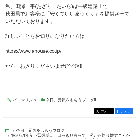
私、田澤 平(たざわ たいら)は一級建築士で
秋田県でお客様に「安くていい家づくり」を提供させて
いただいております。
詳しいことをお知りになりたい方は
https://www.ahouse.co.jp/
から、お入りくださいませ(*^-^)V!!
パーマリンク
今日、元気をもらうブログ‼
entry8592
ポスト
シェア
entry8592
entry8592
今日、元気をもらうブログ‼
Home
第3052回 良い緊張感は、はっきり言って、私から切り離すことか