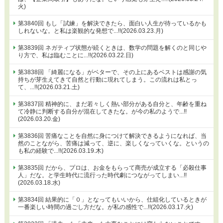
火)
第3840回 もし「試練」を解決できたら、面白い人生が待っているかも
しれないな。と私は楽観的な発想で...!!(2026.03.23.月)
第3839回 ネガティブ状態が続くときは、数学の問題を解くのと同じや
り方で、私は臨むことに...!!(2026.03.22.日)
第3838回 「綺麗になる」がベターで、その上にあるベストは感謝の気
持ちが芽生えてきて自然と行動に現れてしまう。この流れは私とっ
て、...!!(2026.03.21.土)
第3837回 精神的に、まだ若々しく熱い部分がある自分と、年齢を重ね
て冷静に判断する自分が混在してきたな。が今の私のようで...!!
(2026.03.20.金)
第3836回 苦痛なことを自然に身につけて解決できるようになれば、当
然のことながら、苦痛は減って、逆に、楽しくなっていくな。というの
も私の経験で...!!(2026.03.19.木)
第3835回 だから、プロは、お金をもらって商売が成立する「必殺仕事
人」だな。と学生時代に流行った時代劇につながってしまい...!!
(2026.03.18.水)
第3834回 結果的に「０」となってもいいから、仕組化しているときが
一番楽しい時間の過ごし方だな。が私の感性で...!!(2026.03.17.火)