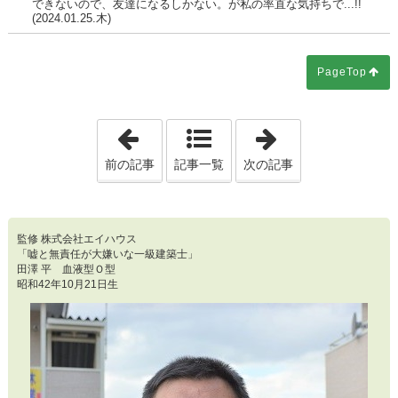
できないので、友達になるしかない。が私の率直な気持ちで...!!
(2024.01.25.木)
PageTop
「第3051回 ターゲットをロックオンした
「第3053回 「
前の記事
記事一覧
次の記事
監修 株式会社エイハウス
「嘘と無責任が大嫌いな一級建築士」
田澤 平 血液型Ｏ型
昭和42年10月21日生