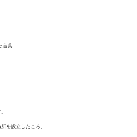
いた言葉
す。
務所を設立したころ、
く