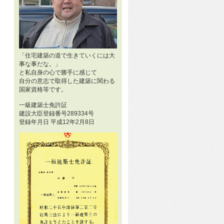
「住宅建築の道で生きていくには大
事な事だな。」
と私自身の心で勝手に感じて
自分の意志で取得した建築に関わる
国家資格等です。
一級建築士免許証
建設大臣登録番号289334号
登録年月日 平成12年2月8日