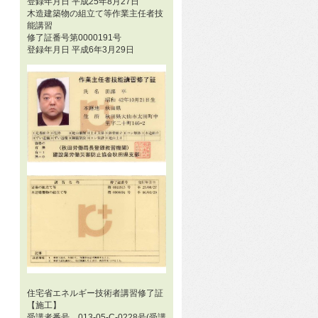
登録年月日 平成25年8月27日
木造建築物の組立て等作業主任者技
能講習
修了証番号第0000191号
登録年月日 平成6年3月29日
住宅省エネルギー技術者講習修了証
【施工】
受講者番号 013-05-C-0228号(受講