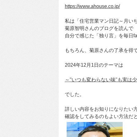
https://www.ahouse.co.jp/
私は「住宅営業マン日記～月い
菊原智明さんのブログを読んで
自分で感じた「独り言」を毎日fa
もちろん、菊原さんの了承を得
2024年12月1日のテーマは
～"いつも変わらない味"も実は
でした。
詳しい内容をお知りになりたい
確認をしてみるのもよい方法だと感