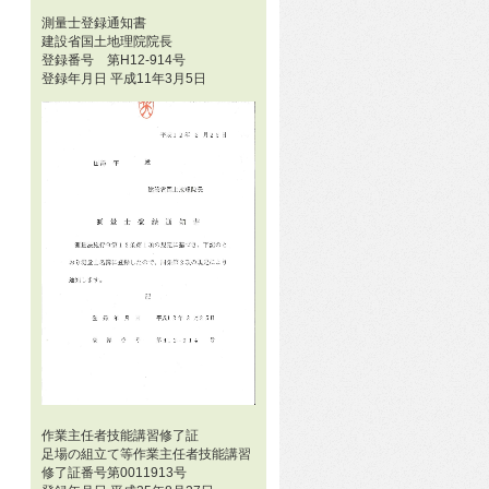
測量士登録通知書
建設省国土地理院院長
登録番号 第H12-914号
登録年月日 平成11年3月5日
作業主任者技能講習修了証
足場の組立て等作業主任者技能講習
修了証番号第0011913号