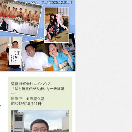
方なんだな。で...!!(2025.12.01.月)
でも、無料の範囲でのSNSとホームページは最低限の広告費だな。ということは
火が消えていない。と感じとれれば、俺もまだまだ見込みはあるかもしれないな。と
監修 株式会社エイハウス
「嘘と無責任が大嫌いな一級建築
士」
田澤 平 血液型Ｏ型
昭和42年10月21日生