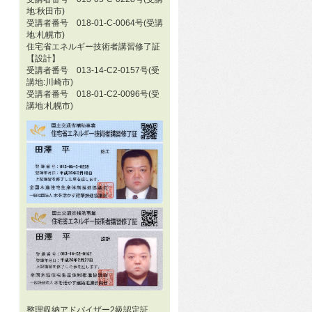
地:秋田市)
受講者番号 018-01-C-0064号(受講
地:札幌市)
住宅省エネルギー技術者講習修了証
【設計】
受講者番号 013-14-C2-0157号(受
講地:川崎市)
受講者番号 018-01-C2-0096号(受
講地:札幌市)
整理収納アドバイザー2級認定証