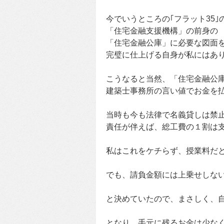
今でいうところの｢フラット35
「住宅金融支援機構」の前身の
「住宅金融公庫」に必要な図面
完璧に仕上げる自身が私にはあ
こうなると当然、「住宅金融公
建築士事務所の言い値でお金を
当時も今も法律で名義貸しは禁
責任が伴えば、総工費の１割は
私はこれをケチらず、授業料だ
でも、請負金額には上乗せしな
と決めていたので、まさしく、
となり、手元に残るお金は少な