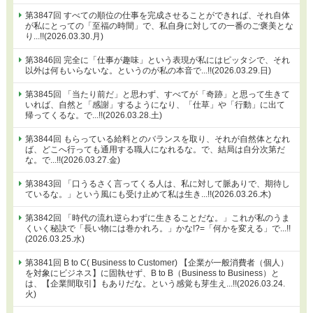
第3847回 すべての順位の仕事を完成させることができれば、それ自体
が私にとっての「至福の時間」で、私自身に対しての一番のご褒美とな
り...!!(2026.03.30.月)
第3846回 完全に「仕事が趣味」という表現が私にはピッタシで、それ
以外は何もいらないな。というのが私の本音で...!!(2026.03.29.日)
第3845回 「当たり前だ」と思わず、すべてが「奇跡」と思って生きて
いれば、自然と「感謝」するようになり、「仕草」や「行動」に出て
帰ってくるな。で...!!(2026.03.28.土)
第3844回 もらっている給料とのバランスを取り、それが自然体となれ
ば、どこへ行っても通用する職人になれるな。で、結局は自分次第だ
な。で...!!(2026.03.27.金)
第3843回 「口うるさく言ってくる人は、私に対して脈ありで、期待し
ているな。」という風にも受け止めて私は生き...!!(2026.03.26.木)
第3842回 「時代の流れ逆らわずに生きることだな。」これが私のうま
くいく秘訣で「長い物には巻かれろ。」かな!?=「何かを変える」で...!!
(2026.03.25.水)
第3841回 B to C( Business to Customer) 【企業が一般消費者（個人）
を対象にビジネス】に固執せず、B to B（Business to Business）と
は、【企業間取引】もありだな。という感覚も芽生え...!!(2026.03.24.
火)