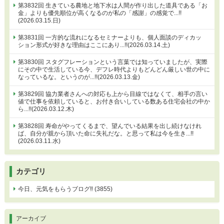
第3832回 生きている農地と地下水は人間が作り出した道具である「お
金」よりも優先順位が高くなるのが私の「感謝」の感覚で...!!
(2026.03.15.日)
第3831回 一方的な流れになるセミナーよりも、個人面談のディカッ
ション形式が好きな理由はここにあり...!!(2026.03.14.土)
第3830回 スタグフレーションという言葉では知っていましたが、実際
にその中で生活している今、デフレ時代よりもどんどん厳しい世の中に
なっているな。というのが...!!(2026.03.13.金)
第3829回 協力業者さんへの対応も上から目線ではなくて、相手の言い
値で仕事を依頼していると、お付き合いしている数ある住宅会社の中か
ら...!!(2026.03.12.木)
第3828回 寿命がやってくるまで、望んでいる結果を出し続けなけれ
ば、自分が親から頂いた命に失礼だな。と思って私は今を生き...!!
(2026.03.11.水)
カテゴリ
今日、元気をもらうブログ‼ (3855)
アーカイブ