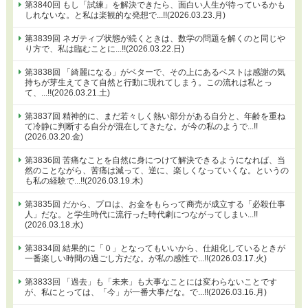
第3840回 もし「試練」を解決できたら、面白い人生が待っているかも
しれないな。と私は楽観的な発想で...!!(2026.03.23.月)
第3839回 ネガティブ状態が続くときは、数学の問題を解くのと同じや
り方で、私は臨むことに...!!(2026.03.22.日)
第3838回 「綺麗になる」がベターで、その上にあるベストは感謝の気
持ちが芽生えてきて自然と行動に現れてしまう。この流れは私とっ
て、...!!(2026.03.21.土)
第3837回 精神的に、まだ若々しく熱い部分がある自分と、年齢を重ね
て冷静に判断する自分が混在してきたな。が今の私のようで...!!
(2026.03.20.金)
第3836回 苦痛なことを自然に身につけて解決できるようになれば、当
然のことながら、苦痛は減って、逆に、楽しくなっていくな。というの
も私の経験で...!!(2026.03.19.木)
第3835回 だから、プロは、お金をもらって商売が成立する「必殺仕事
人」だな。と学生時代に流行った時代劇につながってしまい...!!
(2026.03.18.水)
第3834回 結果的に「０」となってもいいから、仕組化しているときが
一番楽しい時間の過ごし方だな。が私の感性で...!!(2026.03.17.火)
第3833回 「過去」も「未来」も大事なことには変わらないことです
が、私にとっては、「今」が一番大事だな。で...!!(2026.03.16.月)