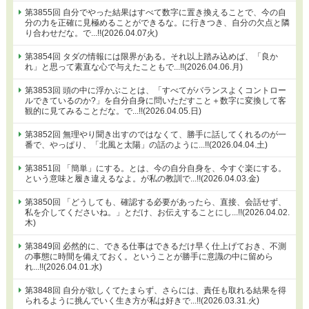
第3855回 自分でやった結果はすべて数字に置き換えることで、今の自
分の力を正確に見極めることができるな。に行きつき、自分の欠点と隣
り合わせだな。で...!!(2026.04.07火)
第3854回 タダの情報には限界がある。それ以上踏み込めば、「良か
れ」と思って素直な心で与えたこともで...!!(2026.04.06.月)
第3853回 頭の中に浮かぶことは、「すべてがバランスよくコントロー
ルできているのか?」を自分自身に問いただすこと＋数字に変換して客
観的に見てみることだな。で...!!(2026.04.05.日)
第3852回 無理やり聞き出すのではなくて、勝手に話してくれるのが一
番で、やっぱり、「北風と太陽」の話のように...!!(2026.04.04.土)
第3851回 「簡単」にする。とは、今の自分自身を、今すぐ楽にする。
という意味と履き違えるなよ。が私の教訓で...!!(2026.04.03.金)
第3850回 「どうしても、確認する必要があったら、直接、会話せず、
私を介してくださいね。」とだけ、お伝えすることにし...!!(2026.04.02.
木)
第3849回 必然的に、できる仕事はできるだけ早く仕上げておき、不測
の事態に時間を備えておく。ということが勝手に意識の中に留めら
れ...!!(2026.04.01.水)
第3848回 自分が欲しくてたまらず、さらには、責任も取れる結果を得
られるように挑んでいく生き方が私は好きで...!!(2026.03.31.火)