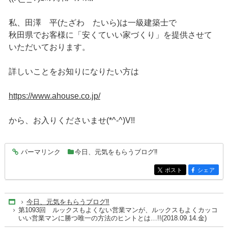
私、田澤 平(たざわ たいら)は一級建築士で
秋田県でお客様に「安くていい家づくり」を提供させて
いただいております。
詳しいことをお知りになりたい方は
https://www.ahouse.co.jp/
から、お入りくださいませ(*^-^)V!!
パーマリンク
今日、元気をもらうブログ‼
entry4212
ポスト
シェア
entry4212
entry4212
今日、元気をもらうブログ‼
Home
第1093回 ルックスもよくない営業マンが、ルックスもよくカッコ
いい営業マンに勝つ唯一の方法のヒントとは…!!(2018.09.14.金)