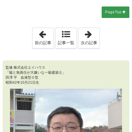
PageTop
「第1092回 「成人した責任ある大人同士
「第1094回 こ
前の記事
記事一覧
次の記事
監修 株式会社エイハウス
「嘘と無責任が大嫌いな一級建築士」
田澤 平 血液型Ｏ型
昭和42年10月21日生