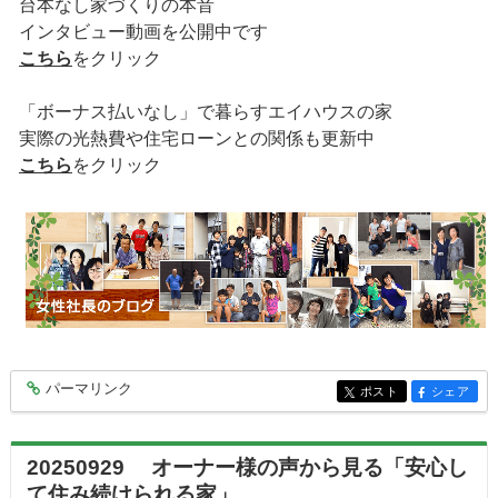
台本なし家づくりの本音
インタビュー動画を公開中です
こちら
をクリック
「ボーナス払いなし」で暮らすエイハウスの家
実際の光熱費や住宅ローンとの関係も更新中
こちら
をクリック
パーマリンク
entry9933
ポスト
シェア
entry9933
entry9933
20250929 オーナー様の声から見る「安心し
て住み続けられる家」