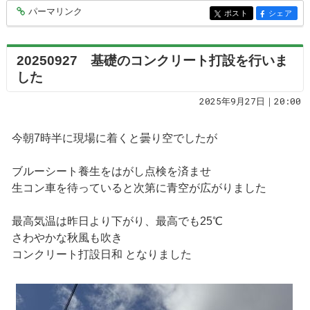
パーマリンク
entry9931
ポスト
シェア
entry9931
entry9931
20250927 基礎のコンクリート打設を行いま
した
2025年9月27日｜20:00
今朝7時半に現場に着くと曇り空でしたが
ブルーシート養生をはがし点検を済ませ
生コン車を待っていると次第に青空が広がりました
最高気温は昨日より下がり、最高でも25℃
さわやかな秋風も吹き
コンクリート打設日和 となりました