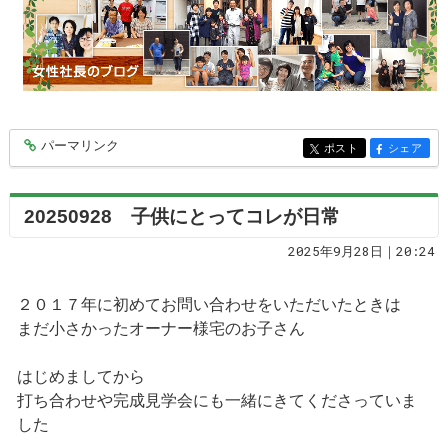
パーマリンク
entry9932
ポスト
シェア
entry9932
entry9932
20250928 子供にとってコレが日常
2025年9月28日｜20:24
２０１７年に初めてお問い合わせをいただいたときは
まだ小さかったオーナー様宅のお子さん
はじめましてから
打ち合わせや完成見学会にも一緒にきてくださっていま
した