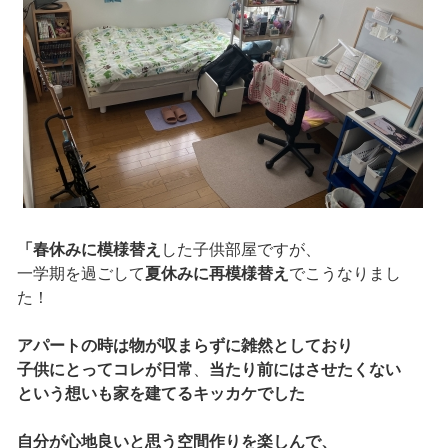
「春休みに模様替え
した子供部屋ですが、
一学期を過ごして
夏休みに再模様替え
でこうなりまし
た！
アパートの時は物が収まらずに雑然
としており
子供にとってコレが日常
、
当たり前にはさせたくない
という想いも家を建てるキッカケでした
自分が心地良いと思う空間作りを楽しんで、