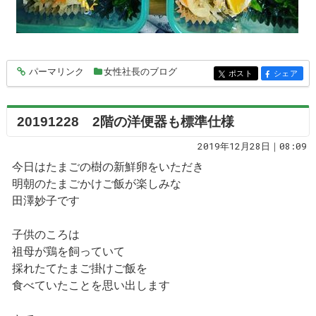
パーマリンク
女性社長のブログ
entry5510
ポスト
シェア
entry5510
entry5510
20191228 2階の洋便器も標準仕様
2019年12月28日｜08:09
今日はたまごの樹の新鮮卵をいただき
明朝のたまごかけご飯が楽しみな
田澤妙子です
子供のころは
祖母が鶏を飼っていて
採れたてたまご掛けご飯を
食べていたことを思い出します