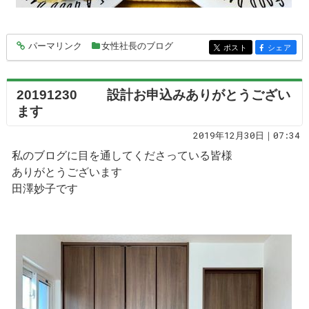
パーマリンク
女性社長のブログ
entry5508
ポスト
シェア
entry5508
entry5508
20191230 設計お申込みありがとうござい
ます
2019年12月30日｜07:34
私のブログに目を通してくださっている皆様
ありがとうございます
田澤妙子です