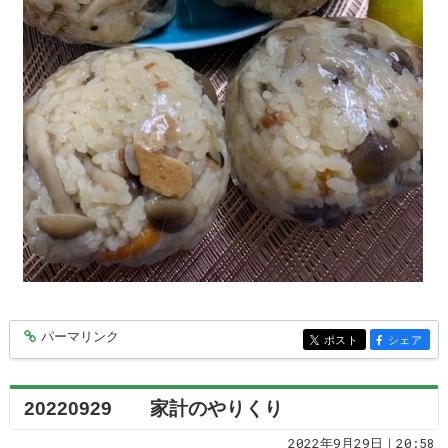
パーマリンク
entry7540
ポスト
シェア
entry7540
entry7540
20220929 家計のやりくり
2022年9月29日｜20:58