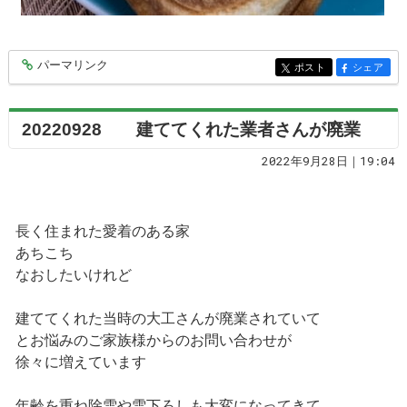
パーマリンク
entry7539
ポスト
シェア
entry7539
entry7539
20220928 建ててくれた業者さんが廃業
2022年9月28日｜19:04
長く住まれた愛着のある家
あちこち
なおしたいけれど
建ててくれた当時の大工さんが廃業されていて
とお悩みのご家族様からのお問い合わせが
徐々に増えています
年齢を重ね除雪や雪下ろしも大変になってきて