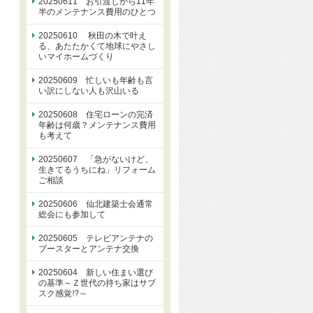
20250611 お引渡しから11年
半のメンテナンス費用のひとつ
20250610 秋田の木で叶え
る、あたたかくて地球にやさし
いマイホームづくり
20250609 忙しいも年齢も言
い訳にしない人も沢山いる
20250608 住宅ローンの完済
年齢は何歳？メンテナンス費用
も考えて
20250607 「急がないけど、
生きてるうちにね」リフォーム
ご相談
20250606 仙北建築士会通常
総会にも参加して
20250605 テレビアンテナの
ブースターとアンテナ交換
20250604 新しい住まい選び
の基準～Ｚ世代の持ち家はサブ
スク感覚⁉～