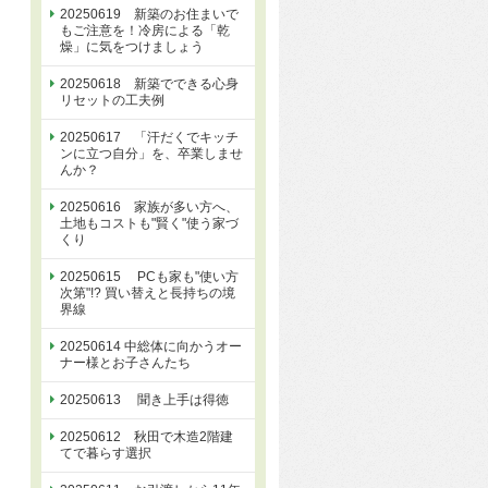
20250619 新築のお住まいで
もご注意を！冷房による「乾
燥」に気をつけましょう
20250618 新築でできる心身
リセットの工夫例
20250617 「汗だくでキッチ
ンに立つ自分」を、卒業しませ
んか？
20250616 家族が多い方へ、
土地もコストも"賢く"使う家づ
くり
20250615 PCも家も"使い方
次第"!? 買い替えと長持ちの境
界線
20250614 中総体に向かうオー
ナー様とお子さんたち
20250613 聞き上手は得徳
20250612 秋田で木造2階建
てで暮らす選択