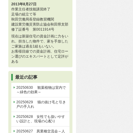
2013年8月27日
作業主任者技能講習終了
足場の組立て等
秋田労働局長登録教習機関
建設業労働災害防止協会秋田県支部
修了証番号 第0011914号
現在は新築住宅の資金計画に力をい
れ、担当した物件で、家を手放した
ご家族は過去1組もいない。
お客様目線での資金計画、住宅ロー
ン選びのエキスパートとして定評が
ある
最近の記事
20250630 観葉植物は室内で
～緑色の効果～
20250629 猫の抜け毛と引き
戸の手入れ
20250628 女性でも扱いやす
い設計と、現場の心配り
20250627 異業種交流会～人