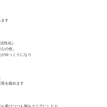
ちます
の活性化）
安心の色」
がゆっくりになり
に
張を緩めます
ち着けつつも脳をクリアにしたり