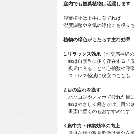
室内でも観葉植物は活躍します
観葉植物は上手に育てれば
湿度調整や空気の浄化にも役立
植物の緑色がもたらす主な効果
1.
リラックス効果
（副交感神経
緑は自然界に多く存在する「
視界に入ることで心拍数や呼吸
ストレス軽減に役立つことも
2.
目の疲れを癒す
パソコンやスマホで疲れた目
緑はやさしく働きかけ、目の緊
書斎に置くのもおすすめです
3.
集中力・作業効率の向上
適度な緑の視覚刺激は気分を落