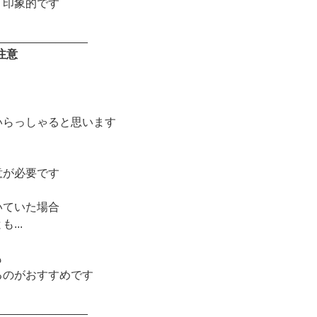
り印象的です
______________
注意
いらっしゃると思います
意が必要です
いていた場合
...
も
るのがおすすめです
______________