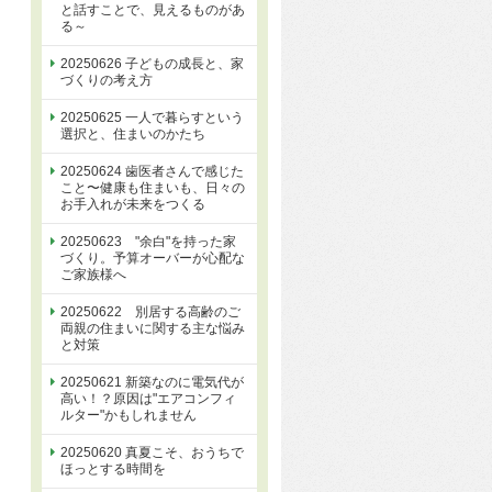
と話すことで、見えるものがあ
る～
20250626 子どもの成長と、家
づくりの考え方
20250625 一人で暮らすという
選択と、住まいのかたち
20250624 歯医者さんで感じた
こと〜健康も住まいも、日々の
お手入れが未来をつくる
20250623 "余白"を持った家
づくり。予算オーバーが心配な
ご家族様へ
20250622 別居する高齢のご
両親の住まいに関する主な悩み
と対策
20250621 新築なのに電気代が
高い！？原因は"エアコンフィ
ルター"かもしれません
20250620 真夏こそ、おうちで
ほっとする時間を