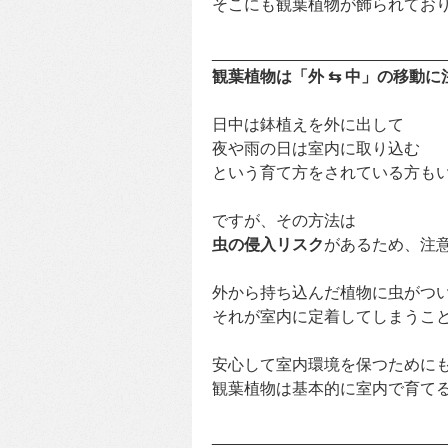
そこにも観葉植物が飾られてお
__________________________
観葉植物は「外 ⇆ 中」の移動に
日中は鉢植えを外に出して
夜や雨の日は室内に取り込む
という育て方をされている方も
ですが、その方法は
虫の侵入リスク
があるため、注
外から持ち込んだ植物に虫がつ
それが室内に定着してしまうことも
安心して室内環境を保つために
観葉植物は基本的に室内で育て
__________________________