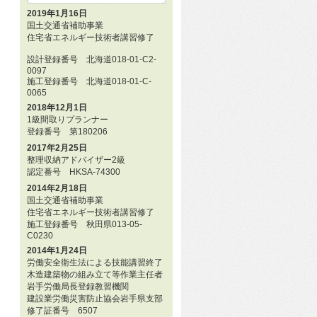
2019年1月16日
国土交通省補助事業
住宅省エネルギー技術者講習修了
設計登録番号 北海道018-01-C2-
0097
施工登録番号 北海道018-01-C-
0065
2018年12月1日
1級間取りプランナー
登録番号 第180206
2017年2月25日
整理収納アドバイザー2級
認定番号 HKSA-74300
2014年2月18日
国土交通省補助事業
住宅省エネルギー技術者講習修了
施工登録番号 秋田県013-05-
C0230
2014年1月24日
労働安全衛生法による技能講習終了
木造建築物の組み立て等作業主任者
岩手労働局長登録教習機関
建設業労働災害防止協会岩手県支部
修了証番号 6507