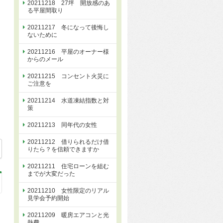
20211218 27坪 開放感のあ
る平屋間取り
20211217 冬になって後悔し
ないために
20211216 平屋のオーナー様
からのメール
20211215 コンセント火災に
ご注意を
20211214 水道凍結指数と対
策
20211213 同年代の女性
20211212 借りられるだけ借
25
りたら？を信頼できますか
20211211 住宅ローンを組む
までが大変だった
20211210 女性限定のリアル
見学会予約開始
20211209 暖房エアコンと光
熱費