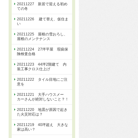
20211227 新居で迎える初め
ての冬
20211226 建て替え、仮住ま
い
20211225 屋根の雪おろし、
屋根のメンテナンス
20211224 27坪平屋 瑕疵保
険検査合格
20211223 44坪2階建て 内
装工事クロス仕上げ
20211222 タイル目地にご注
意を
20211221 大手ハウスメー
カーさんが絶対しないこと？！
20211220 地震が原因で起き
た火災対応は？
20211219 40坪超え 大きな
家は高い？