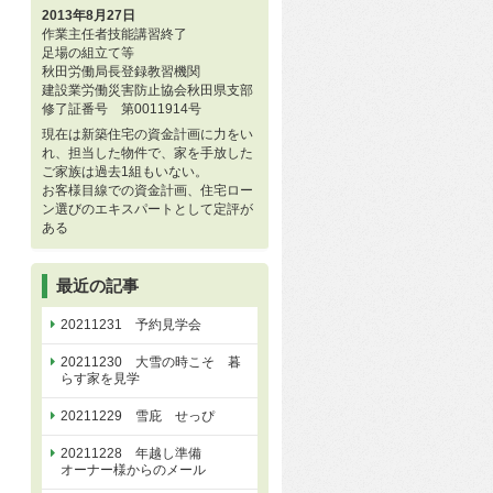
2013年8月27日
作業主任者技能講習終了
足場の組立て等
秋田労働局長登録教習機関
建設業労働災害防止協会秋田県支部
修了証番号 第0011914号
現在は新築住宅の資金計画に力をい
れ、担当した物件で、家を手放した
ご家族は過去1組もいない。
お客様目線での資金計画、住宅ロー
ン選びのエキスパートとして定評が
ある
最近の記事
20211231 予約見学会
20211230 大雪の時こそ 暮
らす家を見学
20211229 雪庇 せっぴ
20211228 年越し準備
オーナー様からのメール