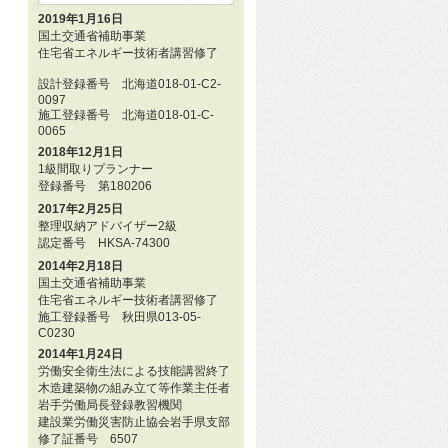
2019年1月16日
国土交通省補助事業
住宅省エネルギー技術者講習修了
設計登録番号 北海道018-01-C2-
0097
施工登録番号 北海道018-01-C-
0065
2018年12月1日
1級間取りプランナー
登録番号 第180206
2017年2月25日
整理収納アドバイザー2級
認定番号 HKSA-74300
2014年2月18日
国土交通省補助事業
住宅省エネルギー技術者講習修了
施工登録番号 秋田県013-05-
C0230
2014年1月24日
労働安全衛生法による技能講習終了
木造建築物の組み立て等作業主任者
岩手労働局長登録教習機関
建設業労働災害防止協会岩手県支部
修了証番号 6507