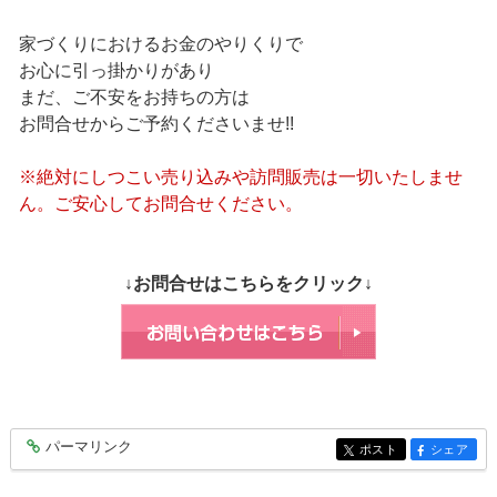
家づくりにおけるお金のやりくりで
お心に引っ掛かりがあり
まだ、ご不安をお持ちの方は
お問合せからご予約くださいませ!!
※絶対にしつこい売り込みや訪問販売は一切いたしませ
ん。ご安心してお問合せください。
↓お問合せはこちらをクリック↓
パーマリンク
entry6259
ポスト
シェア
entry6259
entry6259