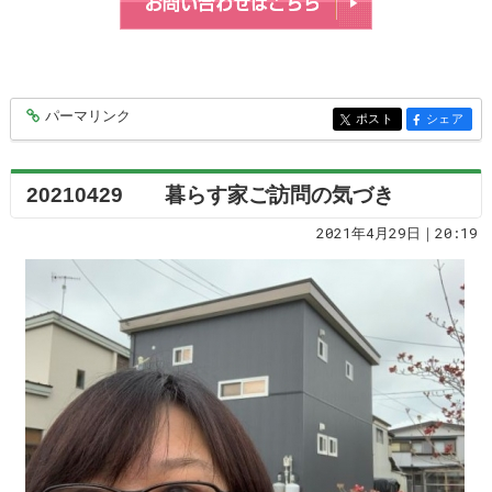
パーマリンク
entry6260
ポスト
シェア
entry6260
entry6260
20210429 暮らす家ご訪問の気づき
2021年4月29日｜20:19