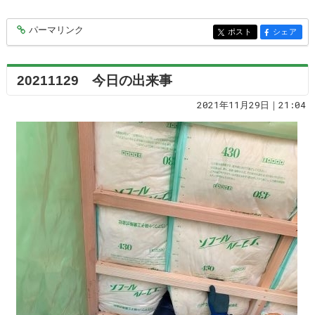
パーマリンク
entry6844
ポスト
シェア
entry6844
entry6844
20211129 今日の出来事
2021年11月29日｜21:04