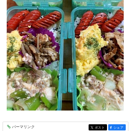
パーマリンク
entry6838
ポスト
シェア
entry6838
entry6838