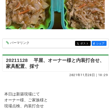
パーマリンク
entry6843
ポスト
シェア
entry6843
entry6843
20211128 平屋、オーナー様と内装打合せ、
家具配置、採寸
2021年11月28日｜18:29
本日は新築現場にて
オーナー様、ご家族様と
現場点検、内装打合せ