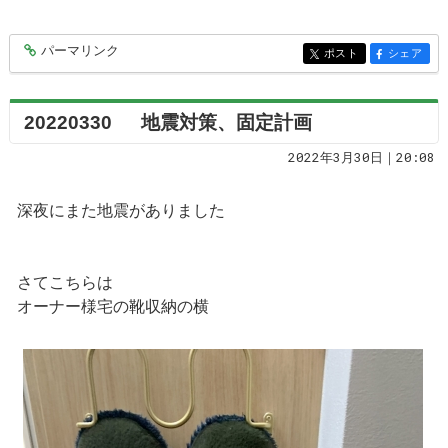
パーマリンク
entry7127
ポスト
シェア
entry7127
entry7127
20220330 地震対策、固定計画
2022年3月30日｜20:08
深夜にまた地震がありました
さてこちらは
オーナー様宅の靴収納の横