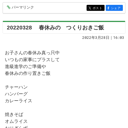
パーマリンク
entry7124
ポスト
シェア
entry7124
entry7124
20220328 春休みの つくりおきご飯
2022年3月28日｜16:03
お子さんの春休み真っ只中
いつもの家事にプラスして
進級進学のご準備や
春休みの作り置きご飯
チャーハン
ハンバーグ
カレーライス
焼きそば
オムライス