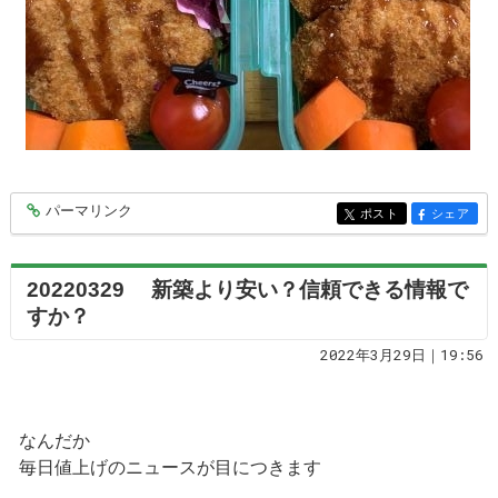
パーマリンク
entry7126
ポスト
シェア
entry7126
entry7126
20220329 新築より安い？信頼できる情報で
すか？
2022年3月29日｜19:56
なんだか
毎日値上げのニュースが目につきます