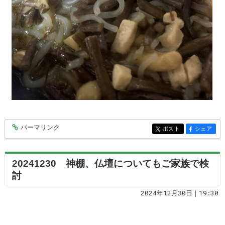
パーマリンク
entry9367
ポスト
シェア
entry9367
entry9367
20241230 神棚、仏壇についてもご家族で検
討
2024年12月30日｜19:30