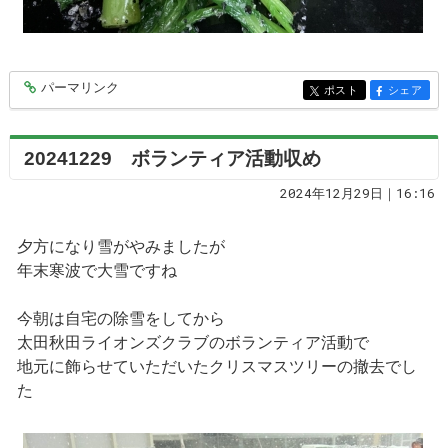
パーマリンク
entry9366
ポスト
シェア
entry9366
entry9366
20241229 ボランティア活動収め
2024年12月29日｜16:16
夕方になり雪がやみましたが
年末寒波で大雪ですね
今朝は自宅の除雪をしてから
太田秋田ライオンズクラブのボランティア活動で
地元に飾らせていただいたクリスマスツリーの撤去でし
た