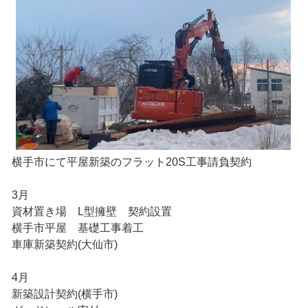
横手市にて平屋新築のフラット20S工事請負契約
3月
資材置き場 L型擁壁 契約設置
横手市平屋 基礎工事着工
車庫新築契約(大仙市)
4月
新築設計契約(横手市)