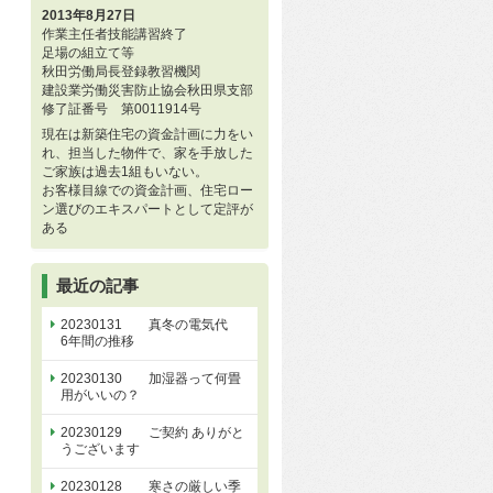
2013年8月27日
作業主任者技能講習終了
足場の組立て等
秋田労働局長登録教習機関
建設業労働災害防止協会秋田県支部
修了証番号 第0011914号
現在は新築住宅の資金計画に力をい
れ、担当した物件で、家を手放した
ご家族は過去1組もいない。
お客様目線での資金計画、住宅ロー
ン選びのエキスパートとして定評が
ある
最近の記事
20230131 真冬の電気代
6年間の推移
20230130 加湿器って何畳
用がいいの？
20230129 ご契約 ありがと
うございます
20230128 寒さの厳しい季