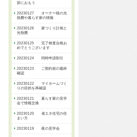
節におもう
20230127 オーナー様の光
熱費や暮らす家の情報
20230126 家づくり計画と
光熱費
20230125 完了検査合格お
めでとうございます
20230124 同時申請割引
20230123 ご契約前の最終
確認
20230122 マイホームづく
りの目的を再確認
20230121 暮らす家の見学
会で情報交換
20230120 省エネ住宅の住
まい方
20230119 夜の見学会