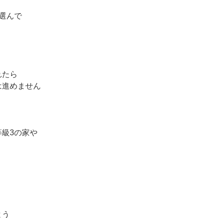
選んで
れたら
は進めません
級3の家や
よう