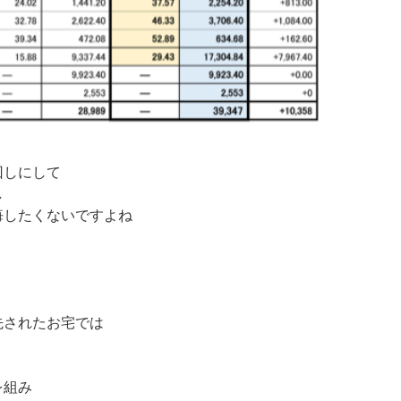
回しにして
し
悔したくないですよね
先されたお宅では
を組み