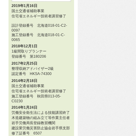
2019年1月16日
国土交通省補助事業
住宅省エネルギー技術者講習修了
設計登録番号 北海道018-01-C2-
0097
施工登録番号 北海道018-01-C-
0065
2018年12月1日
1級間取りプランナー
登録番号 第180206
2017年2月25日
整理収納アドバイザー2級
認定番号 HKSA-74300
2014年2月18日
国土交通省補助事業
住宅省エネルギー技術者講習修了
施工登録番号 秋田県013-05-
C0230
2014年1月24日
労働安全衛生法による技能講習終了
木造建築物の組み立て等作業主任者
岩手労働局長登録教習機関
建設業労働災害防止協会岩手県支部
修了証番号 6507