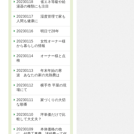
20230118 省エネ等級や給
湯器の種類にも注目
20230117 湿度管理で家も
人間も健康に
20230116 明日で28年
20230115 女性オーナー様
から暮らしの情報
20230114 オーナー様と点
検
20230113 年末年始の寒
波 あなたの家の光熱費は
20230112 横手市 平屋の現
場にて
20230111 家づくりの大切
な順番
20230110 坪単価だけで比
較して大丈夫？
20230109 本体価格の他
に 付帯工事費、諸経費って何