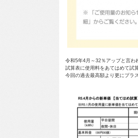
令和5年4月～32％アップと言
試算表に使用料をあてはめて試
今回の過去最高額より更にプラス