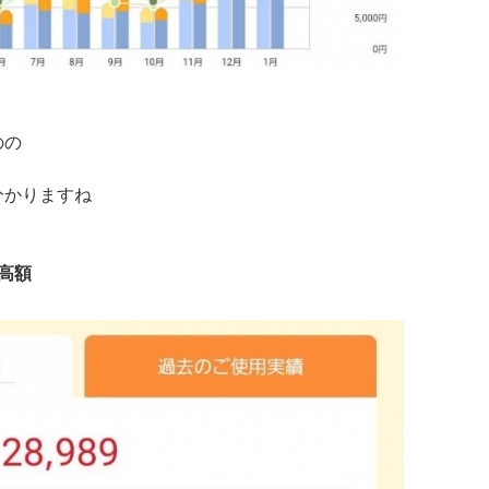
のの
分かりますね
高額