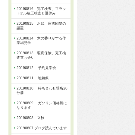
20190816 完了検査、フラッ
ト35S竣工検査と夏休み
20190815 お盆、家族団欒の
話題
20190814 木の香りがする作
業場見学
20190813 瑕疵保険、完工検
査立ち会い
20190812 予約見学会
20190811 地鎮祭
20190810 待ち合わせ場所20
分前
20190809 ガソリン価格気に
なります
20190808 立秋
20190807 ブログ読んでいます