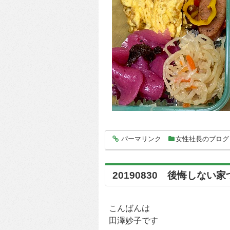
パーマリンク
女性社長のブログ
entry5630
20190830 後悔しない
こんばんは
田澤妙子です