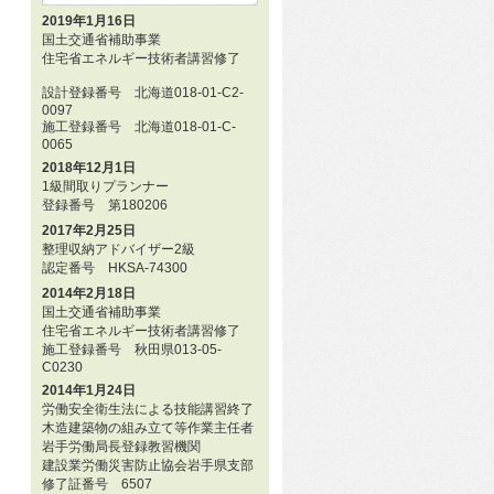
2019年1月16日
国土交通省補助事業
住宅省エネルギー技術者講習修了
設計登録番号 北海道018-01-C2-
0097
施工登録番号 北海道018-01-C-
0065
2018年12月1日
1級間取りプランナー
登録番号 第180206
2017年2月25日
整理収納アドバイザー2級
認定番号 HKSA-74300
2014年2月18日
国土交通省補助事業
住宅省エネルギー技術者講習修了
施工登録番号 秋田県013-05-
C0230
2014年1月24日
労働安全衛生法による技能講習終了
木造建築物の組み立て等作業主任者
岩手労働局長登録教習機関
建設業労働災害防止協会岩手県支部
修了証番号 6507