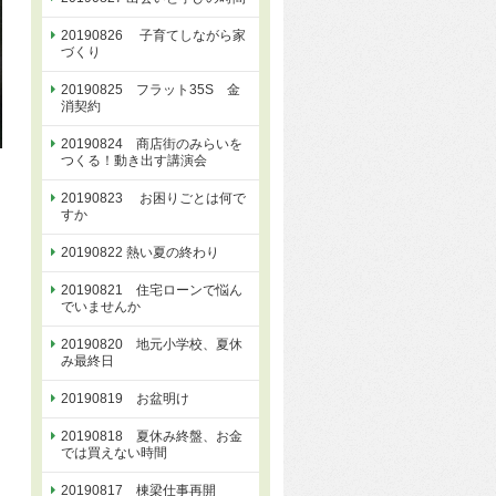
20190826 子育てしながら家
づくり
20190825 フラット35S 金
消契約
20190824 商店街のみらいを
つくる！動き出す講演会
20190823 お困りごとは何で
すか
20190822 熱い夏の終わり
20190821 住宅ローンで悩ん
でいませんか
20190820 地元小学校、夏休
み最終日
20190819 お盆明け
20190818 夏休み終盤、お金
では買えない時間
20190817 棟梁仕事再開