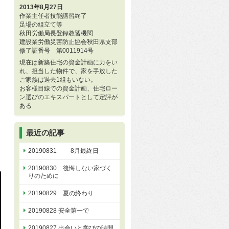
2013年8月27日
作業主任者技能講習終了
足場の組立て等
秋田労働局長登録教習機関
建設業労働災害防止協会秋田県支部
修了証番号 第0011914号
現在は新築住宅の資金計画に力をい
れ、担当した物件で、家を手放した
ご家族は過去1組もいない。
お客様目線での資金計画、住宅ロー
ン選びのエキスパートとして定評が
ある
最近の記事
20190831 8月最終日
20190830 後悔しない家づく
りのために
20190829 夏の終わり
20190828 安全第一で
20190827 出会いと学びの時間