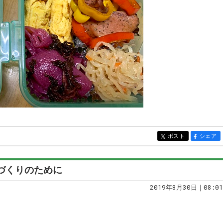
ポスト
シェア
entry5630
entry56
家づくりのために
2019年8月30日｜08:01