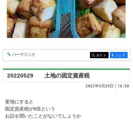
パーマリンク
entry7261
ポスト
シェア
entry7261
entry7261
20220529 土地の固定資産税
2022年5月29日｜16:30
更地にすると
固定資産税が6倍という
お話を聞いたことがないでしょうか