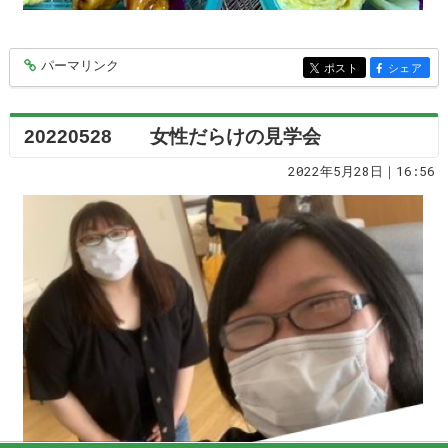
パーマリンク
entry7260
ポスト
シェア
entry7260
entry7260
20220528 女性だらけの見学会
2022年5月28日｜16:56