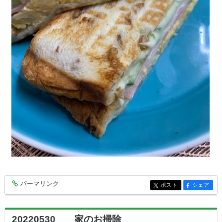
パーマリンク
entry7262
ポスト
シェア
entry7262
entry7262
20220530 家のお掃除