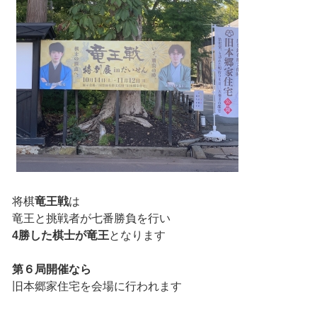
将棋
竜王戦
は
竜王と挑戦者が七番勝負を行い
4勝した棋士が竜王
となります
第６局開催なら
旧本郷家住宅を会場に行われます