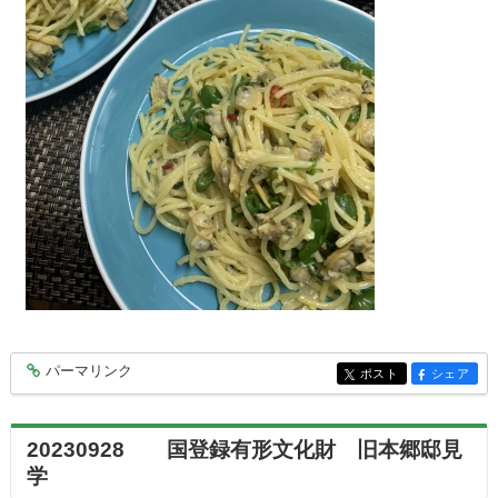
パーマリンク
entry8403
ポスト
シェア
entry8403
entry8403
20230928 国登録有形文化財 旧本郷邸見
学