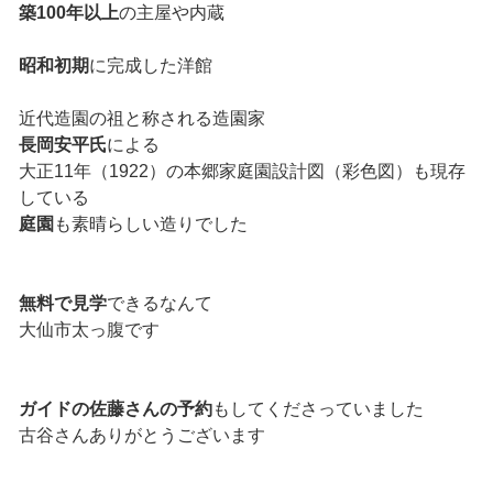
築100年以上
の主屋や内蔵
昭和初期
に完成した洋館
近代造園の祖と称される造園家
長岡安平氏
による
大正11年（1922）の本郷家庭園設計図（彩色図）も現存
している
庭園
も素晴らしい造りでした
無料で見学
できるなんて
大仙市太っ腹です
ガイドの佐藤さんの予約
もしてくださっていました
古谷さんありがとうございます