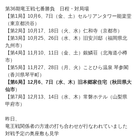
第36期竜王戦七番勝負 日程・対局場
【第1局】10月6、7日（金、土）セルリアンタワー能楽堂
（東京都渋谷）
【第2局】10月17、18日（火、水）仁和寺（京都市）
【第3局】10月25、26日（水、木）旧安川邸（福岡県北
九州市）
【第4局】11月10、11日（金、土）銀鱗荘（北海道小樽
市）
【第5局】11月27、28日（月、火）ことひら温泉 琴参閣
（香川県琴平町）
【第6局】12月6、7日（水、木）旧本郷家住宅（秋田県大
仙市
）
【第7局】12月13、14日（水、木）常磐ホテル（山梨県
甲府市）
昨日、
竜王戦関係者の方達の打ち合わせが行なわれていました
対戦予定の奥座敷も見学