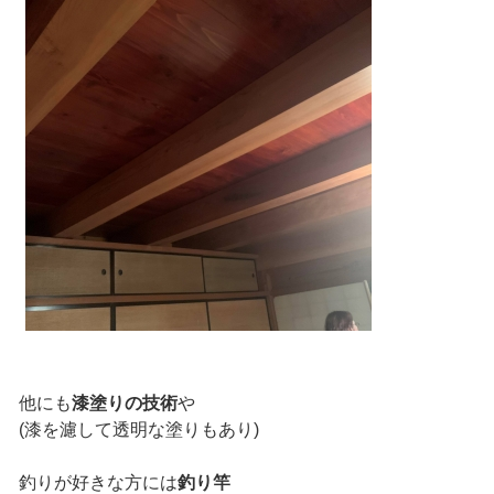
他にも
漆塗りの技術
や
(漆を濾して透明な塗りもあり)
釣りが好きな方には
釣り竿