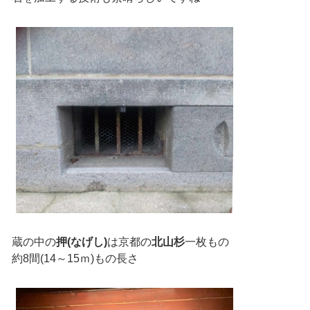
蔵の中の
押(なげし)
は京都の
北山杉
一枚もの
約8間(14～15ｍ)もの長さ