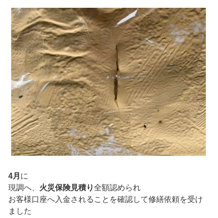
4月
に
現調へ、
火災保険見積り
全額認められ
お客様口座へ入金されることを確認して修繕依頼を受け
ました