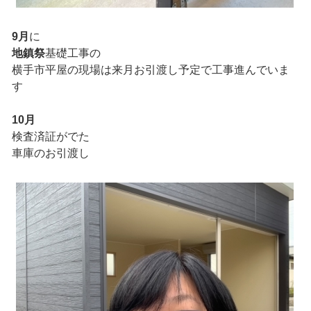
9月
に
地鎮祭
基礎工事の
横手市平屋の現場は来月お引渡し予定で工事進んでいま
す
10月
検査済証がでた
車庫のお引渡し