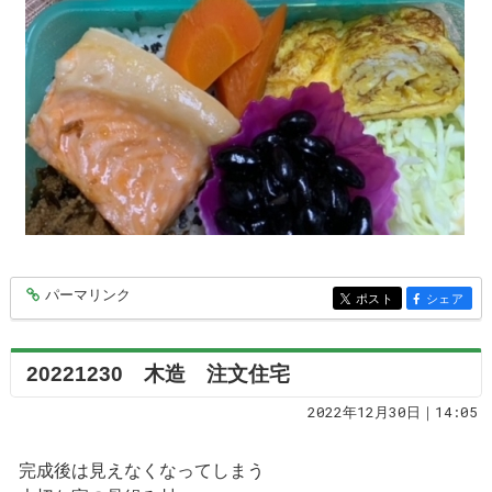
パーマリンク
entry7736
ポスト
シェア
entry7736
entry7736
20221230 木造 注文住宅
2022年12月30日｜14:05
完成後は見えなくなってしまう