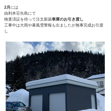
2月
には
由利本荘矢島にて
検査済証を待って注文新築
車庫のお引き渡し
工事中は大雨や暴風雪警報も出ましたが無事完成お引渡
し