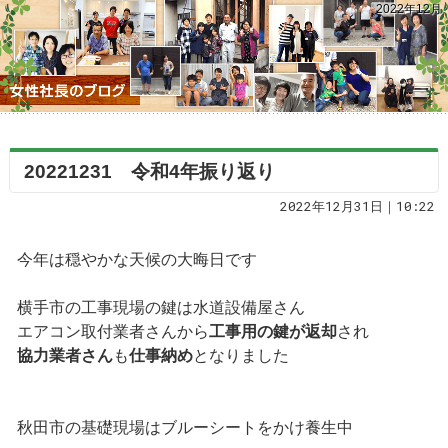
2022年12月
20221231 令和4年振り返り
2022年12月31日｜10:22
今年は穏やかな天候の大晦日です
横手市の工事現場の鍵は水道設備屋さん
エアコン取付業者さんから
工事用の鍵が返却
され
協力業者さん
も
仕事納め
となりました
秋田市の基礎現場はブルーシートをかけ養生中