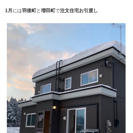
1月
には
羽後町
と
増田町
で
注文住宅お引渡し