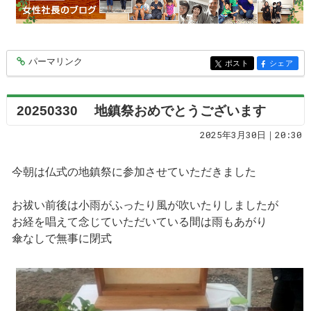
パーマリンク
entry9594
ポスト
シェア
entry9594
entry9594
20250330 地鎮祭おめでとうございます
2025年3月30日｜20:30
今朝は仏式の地鎮祭に参加させていただきました
お祓い前後は小雨がふったり風が吹いたりしましたが
お経を唱えて念じていただいている間は雨もあがり
傘なしで無事に閉式