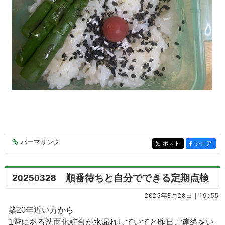
パーマリンク
entry9552
ポスト
シェア
entry9552
entry9552
20250328 順番待ちと自分でできる定期点検
2025年3月28日｜19:55
築20年近い方から
1階にある洗面化粧台が水漏れしていてと昨日ご連絡をい