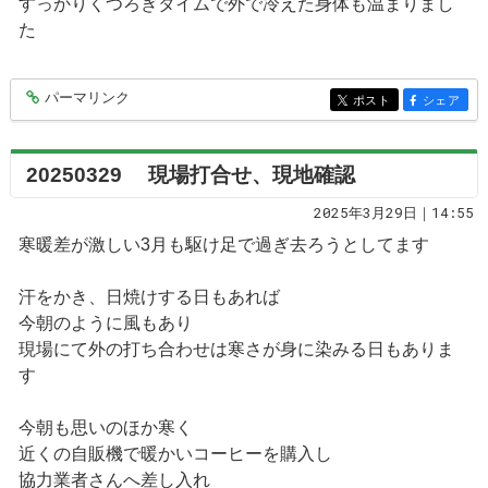
すっかりくつろぎタイムで外で冷えた身体も温まりまし
た
パーマリンク
entry9593
ポスト
シェア
entry9593
entry9593
20250329 現場打合せ、現地確認
2025年3月29日｜14:55
寒暖差が激しい3月も駆け足で過ぎ去ろうとしてます
汗をかき、日焼けする日もあれば
今朝のように風もあり
現場にて外の打ち合わせは寒さが身に染みる日もありま
す
今朝も思いのほか寒く
近くの自販機で暖かいコーヒーを購入し
協力業者さんへ差し入れ